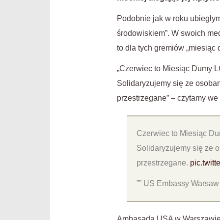
Podobnie jak w roku ubiegł
środowiskiem”. W swoich med
to dla tych gremiów „miesiąc 
„Czerwiec to Miesiąc Dumy L
Solidaryzujemy się ze osoba
przestrzegane” – czytamy we 
Czerwiec to Miesiąc D
Solidaryzujemy się ze 
przestrzegane.
pic.twit
”” US Embassy Warsa
Ambasada USA w Warszawie w 