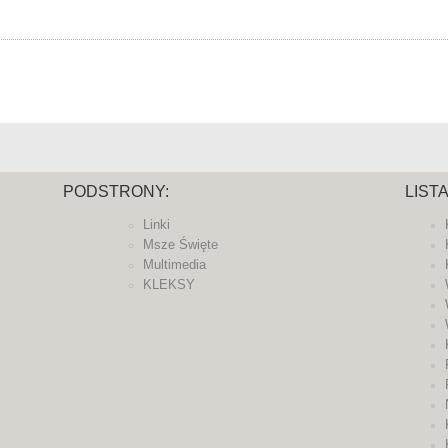
PODSTRONY:
LIST
Linki
Msze Święte
Multimedia
KLEKSY