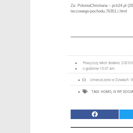
Za: PoloniaChristiana – pch24.pl (
teczowego-pochodu,76351,i.html
Powyższy tekst dodano:
2020-0
o godzinie
10:07 am
Umieszczono w Działach:
W
TAGI:
HOMO
,
IV RP
,
SOCIA