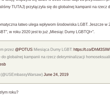
aliśmy TUTAJ) przyłączyła się do globalnej kampanii na rzecz d
matyczna łatwo ulega wpływom środowiska LGBT. Jeszcze w 
BT”, w roku 2020 jest to już „Miesiąc Dumy LGBTQI+”.
em przez
@POTUS
Miesiąca Dumy LGBT:
https://t.co/DhM3SI
 do globalnej kampanii na rzecz dekryminalizacji homoseksua
6esb
w (@USEmbassyWarsaw)
June 24, 2019
szłym roku?