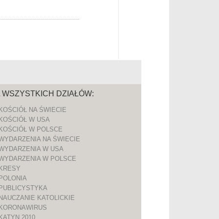
A WSZYSTKICH DZIAŁÓW:
KOŚCIÓŁ NA ŚWIECIE
KOŚCIÓŁ W USA
KOŚCIÓŁ W POLSCE
WYDARZENIA NA ŚWIECIE
WYDARZENIA W USA
WYDARZENIA W POLSCE
KRESY
POLONIA
PUBLICYSTYKA
NAUCZANIE KATOLICKIE
KORONAWIRUS
KATYN 2010