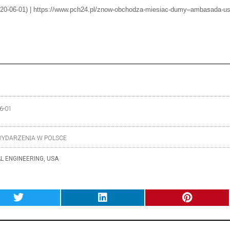
2020-06-01) | https://www.pch24.pl/znow-obchodza-miesiac-dumy–ambasada-u
6-01
YDARZENIA W POLSCE
L ENGINEERING
,
USA