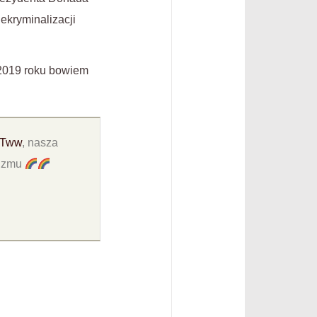
ekryminalizacji
2019 roku bowiem
WTww
, nasza
lizmu