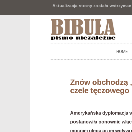
Aktualizacja strony została wstrzyman
HOME
Znów obchodzą 
czele tęczowego
Amerykańska dyplomacja w 
postanowiła ponownie włączy
mocniej ulegając jej wpływ