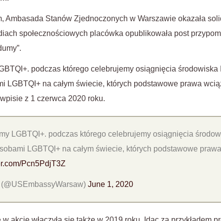
ym, Ambasada Stanów Zjednoczonych w Warszawie okazała soli
iach społecznościowych placówka opublikowała post przypomi
dumy”.
GBTQI+. podczas którego celebrujemy osiągnięcia środowiska
mi LGBTQI+ na całym świecie, których podstawowe prawa wciąż
wpisie z 1 czerwca 2020 roku.
umy LGBTQI+. podczas którego celebrujemy osiągnięcia środo
osobami LGBTQI+ na całym świecie, których podstawowe prawa
ter.com/Pcn5PdjT3Z
w (@USEmbassyWarsaw)
June 1, 2020
akcję włączyła się także w 2019 roku. Idąc za przykładem 