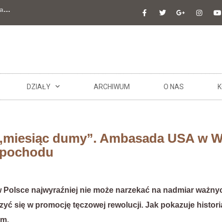
a
…
DZIAŁY
ARCHIWUM
O NAS
K
„miesiąc dumy”. Ambasada USA w W
 pochodu
Polsce najwyraźniej nie może narzekać na nadmiar ważnyc
ć się w promocję tęczowej rewolucji. Jak pokazuje historia
om.