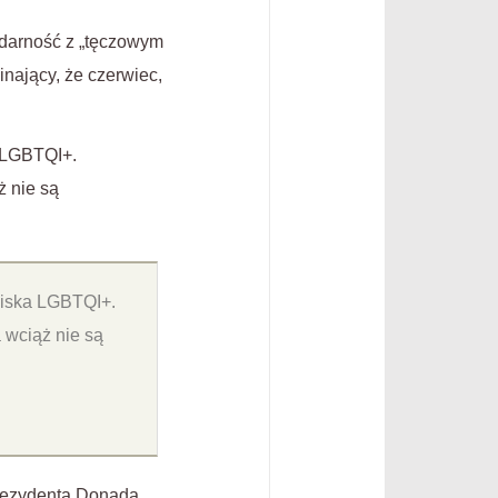
darność z „tęczowym
nający, że czerwiec,
 LGBTQI+.
 nie są
wiska LGBTQI+.
 wciąż nie są
prezydenta Donada