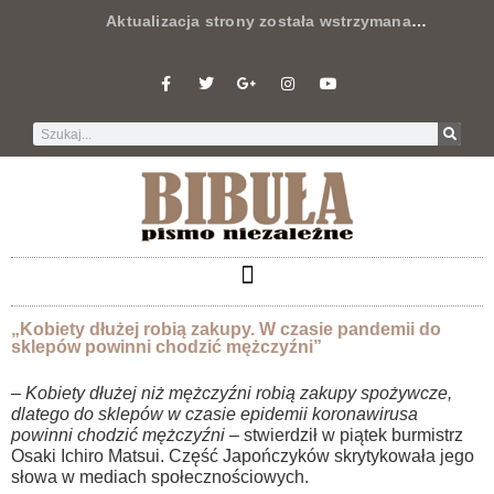
Aktualizacja strony została wstrzymana
…
„Kobiety dłużej robią zakupy. W czasie pandemii do
sklepów powinni chodzić mężczyźni”
–
Kobiety dłużej niż mężczyźni robią zakupy spożywcze,
dlatego do sklepów w czasie epidemii koronawirusa
powinni chodzić mężczyźni
– stwierdził w piątek burmistrz
Osaki Ichiro Matsui. Część Japończyków skrytykowała jego
słowa w mediach społecznościowych.