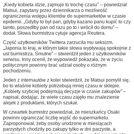
„Kiedy kobieta idzie, zajmuje to trochę czasu” – powiedział
Matsui, zapytany przez dziennikarza o możliwość
ograniczenia wstępu klientów do supermarketów w czasie
epidemii. „Gdyby to był pan, gdyby kazano panu kupić to czy
tamto, poszedłby pan od razu po to i wrócił do domu” –
dodał. Słowa burmistrza cytuje agencja Reutera.
Część użytkowników Twittera zarzuciła mu seksizm.
„Japonia to kraj, w którym takie słowa wypływają spokojnie z
ust burmistrza. Smutne” – stwierdził jeden z użytkowników
serwisu. Inny ocenił, że wypowiedź pokazała, że w życiu
politycznym powinny brać udział osoby o różnym
pochodzeniu.
Jeden z internautów z kolei stwierdził, że Matsui pomylił się,
bo to właśnie kobiety potrzebują mniej czasu w sklepie.
„Kobiety szybciej podejmują decyzje w czasie zakupów” –
napisał, dodając, że wiele czasu zajęło mu znalezienie
alejek z produktami, których szukał.
W czwartek burmistrz powiedział, że mieszkańcy Osaki
powinni ograniczać liczbę wyjść do supermarketu.
Zaproponował, żeby osoby urodzone w miesiącach
parzystych chodziły po zakupy tylko w dni parzyste, a