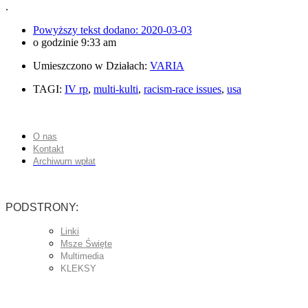
.
Powyższy tekst dodano:
2020-03-03
o godzinie
9:33 am
Umieszczono w Działach:
VARIA
TAGI:
IV rp
,
multi-kulti
,
racism-race issues
,
usa
O nas
Kontakt
Archiwum wpłat
PODSTRONY:
Linki
Msze Święte
Multimedia
KLEKSY