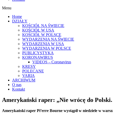
Menu
Home
DZIAŁY
KOŚCIÓŁ NA ŚWIECIE
KOŚCIÓŁ W USA
KOŚCIÓŁ W POLSCE
WYDARZENIA NA ŚWIECIE
WYDARZENIA W USA
WYDARZENIA W POLSCE
PUBLICYSTYKA
KORONAWIRUS
VIDEOS – Coronavirus
KRESY
POLECANE
VARIA
ARCHIWUM
O nas
Kontakt
Amerykański raper: „Nie wrócę do Polski.
Amerykański raper Pi’erre Bourne wystąpił w niedziele w warszaw