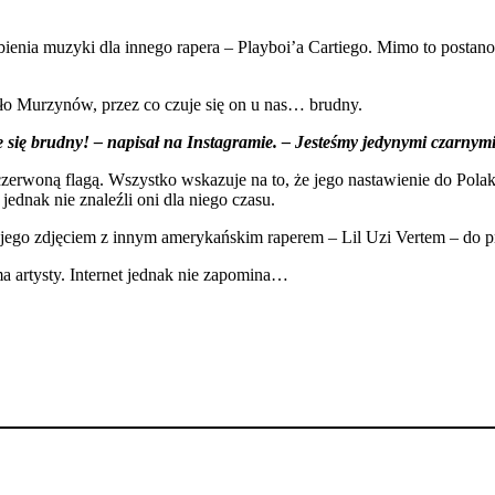
z robienia muzyki dla innego rapera – Playboi’a Cartiego. Mimo to po
o Murzynów, przez co czuje się on u nas… brudny.
je się brudny! – napisał na Instagramie. – Jesteśmy jedynymi czarnymi
-czerwoną flagą. Wszystko wskazuje na to, że jego nastawienie do Pol
 jednak nie znaleźli oni dla niego czasu.
jego zdjęciem z innym amerykańskim raperem – Lil Uzi Vertem – do p
a artysty. Internet jednak nie zapomina…