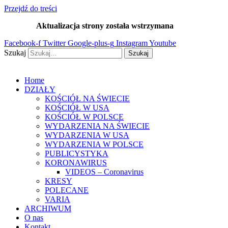
Przejdź do treści
Aktualizacja strony została wstrzymana
…
Facebook-f
Twitter
Google-plus-g
Instagram
Youtube
Szukaj
Szukaj
Home
DZIAŁY
KOŚCIÓŁ NA ŚWIECIE
KOŚCIÓŁ W USA
KOŚCIÓŁ W POLSCE
WYDARZENIA NA ŚWIECIE
WYDARZENIA W USA
WYDARZENIA W POLSCE
PUBLICYSTYKA
KORONAWIRUS
VIDEOS – Coronavirus
KRESY
POLECANE
VARIA
ARCHIWUM
O nas
Kontakt