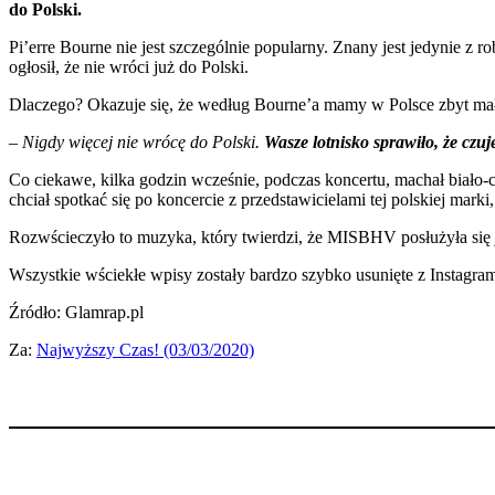
do Polski.
Pi’erre Bourne nie jest szczególnie popularny. Znany jest jedynie 
ogłosił, że nie wróci już do Polski.
Dlaczego? Okazuje się, że według Bourne’a mamy w Polsce zbyt mał
– Nigdy więcej nie wrócę do Polski.
Wasze lotnisko sprawiło, że czu
Co ciekawe, kilka godzin wcześnie, podczas koncertu, machał biało
chciał spotkać się po koncercie z przedstawicielami tej polskiej marki,
Rozwścieczyło to muzyka, który twierdzi, że MISBHV posłużyła się 
Wszystkie wściekłe wpisy zostały bardzo szybko usunięte z Instagram
Źródło: Glamrap.pl
Za:
Najwyższy Czas! (03/03/2020)