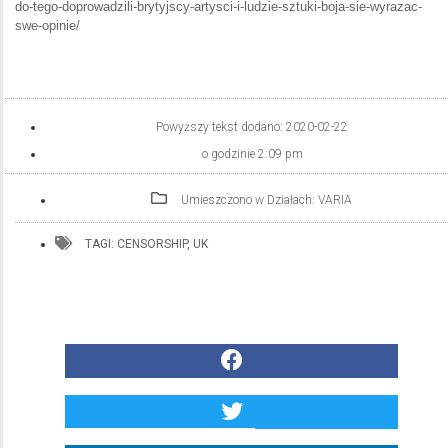
do-tego-doprowadzili-brytyjscy-artysci-i-ludzie-sztuki-boja-sie-wyrazac-
swe-opinie/
Powyższy tekst dodano:
2020-02-22
o godzinie
2:09 pm
Umieszczono w Działach:
VARIA
TAGI:
CENSORSHIP
,
UK