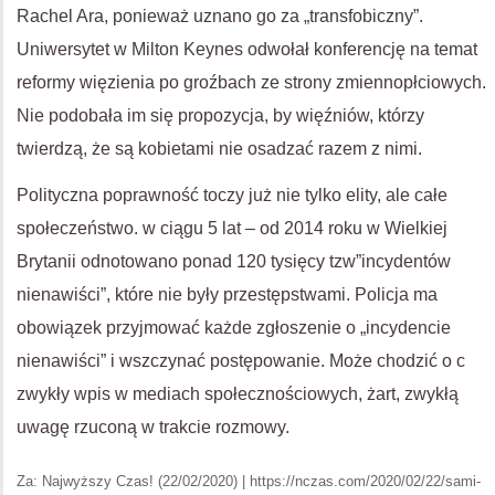
Rachel Ara, ponieważ uznano go za „transfobiczny”.
Uniwersytet w Milton Keynes odwołał konferencję na temat
reformy więzienia po groźbach ze strony zmiennopłciowych.
Nie podobała im się propozycja, by więźniów, którzy
twierdzą, że są kobietami nie osadzać razem z nimi.
Polityczna poprawność toczy już nie tylko elity, ale całe
społeczeństwo. w ciągu 5 lat – od 2014 roku w Wielkiej
Brytanii odnotowano ponad 120 tysięcy tzw”incydentów
nienawiści”, które nie były przestępstwami. Policja ma
obowiązek przyjmować każde zgłoszenie o „incydencie
nienawiści” i wszczynać postępowanie. Może chodzić o c
zwykły wpis w mediach społecznościowych, żart, zwykłą
uwagę rzuconą w trakcie rozmowy.
Za: Najwyższy Czas! (22/02/2020) | https://nczas.com/2020/02/22/sami-