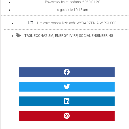
Powyższy tekst dodano:
2020-01-20
o godzinie
10:13 am
Umieszczono w Działach:
WYDARZENIA W POLSCE
TAGI:
ECONAZISM
,
ENERGY
,
IV RP
,
SOCIAL ENGINEERING