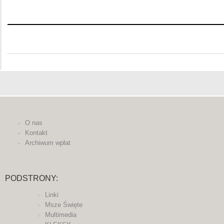
O nas
Kontakt
Archiwum wpłat
PODSTRONY:
Linki
Msze Święte
Multimedia