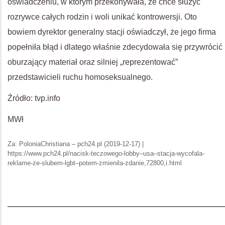
oświadczeniu, w którym przekonywała, że chce służyć
rozrywce całych rodzin i woli unikać kontrowersji. Oto
bowiem dyrektor generalny stacji oświadczył, że jego firma
popełniła błąd i dlatego właśnie zdecydowała się przywrócić
oburzający materiał oraz silniej „reprezentować”
przedstawicieli ruchu homoseksualnego.
Źródło: tvp.info
MWł
Za: PoloniaChristiana – pch24.pl (2019-12-17) |
https://www.pch24.pl/nacisk-teczowego-lobby–usa–stacja-wycofala-
reklame-ze-slubem-lgbt–potem-zmienila-zdanie,72800,i.html