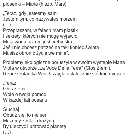
piosenki – Marte (hiszp. Mars).
„Teraz, gdy jesteśmy sami
Jestem tym, co nazywałeś morzem
(…)
Przepraszam, w falach mam plastik
I sekrety, których nie mogę wyjawić
Moja woda już nie jest niebieska
Jeśli nie chcesz patrzeć na taki koniec świata
Musisz obronić życie we mnie”.
Problemy ekologiczne poruszyła w swoim występie Marta
Viola w utworze „La Voce Della Terra” (Głos Ziemi).
Reprezentantka Włoch zajęła ostatecznie siódme miejsce.
„Teraz
Głos ziemi
Woła o twoją pomoc
W każdej fali oceanu
Słuchaj
Obudź się, to nie sen
Możemy zostać drużyną
By uleczyć i uratować planetę
(…)