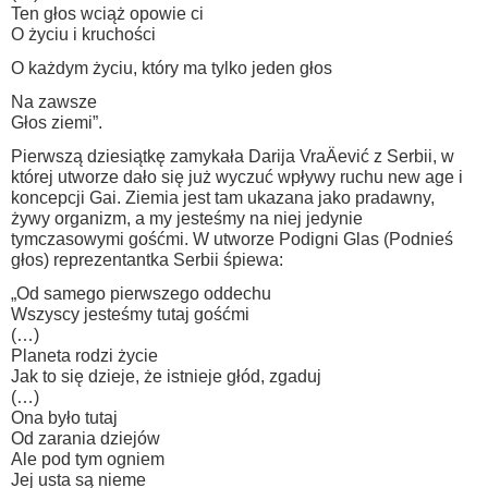
Ten głos wciąż opowie ci
O życiu i kruchości
O każdym życiu, który ma tylko jeden głos
Na zawsze
Głos ziemi”.
Pierwszą dziesiątkę zamykała Darija VraÄević z Serbii, w
której utworze dało się już wyczuć wpływy ruchu new age i
koncepcji Gai. Ziemia jest tam ukazana jako pradawny,
żywy organizm, a my jesteśmy na niej jedynie
tymczasowymi gośćmi. W utworze Podigni Glas (Podnieś
głos) reprezentantka Serbii śpiewa:
„Od samego pierwszego oddechu
Wszyscy jesteśmy tutaj gośćmi
(…)
Planeta rodzi życie
Jak to się dzieje, że istnieje głód, zgaduj
(…)
Ona było tutaj
Od zarania dziejów
Ale pod tym ogniem
Jej usta są nieme