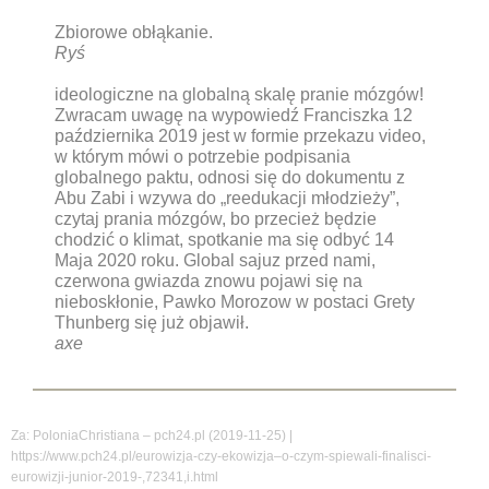
Zbiorowe obłąkanie.
Ryś
ideologiczne na globalną skalę pranie mózgów!
Zwracam uwagę na wypowiedź Franciszka 12
października 2019 jest w formie przekazu video,
w którym mówi o potrzebie podpisania
globalnego paktu, odnosi się do dokumentu z
Abu Zabi i wzywa do „reedukacji młodzieży”,
czytaj prania mózgów, bo przecież będzie
chodzić o klimat, spotkanie ma się odbyć 14
Maja 2020 roku. Global sajuz przed nami,
czerwona gwiazda znowu pojawi się na
nieboskłonie, Pawko Morozow w postaci Grety
Thunberg się już objawił.
axe
Za: PoloniaChristiana – pch24.pl (2019-11-25) |
https://www.pch24.pl/eurowizja-czy-ekowizja–o-czym-spiewali-finalisci-
eurowizji-junior-2019-,72341,i.html