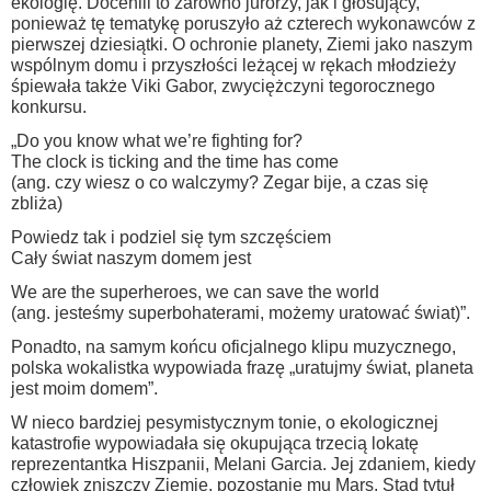
ekologię. Docenili to zarówno jurorzy, jak i głosujący,
ponieważ tę tematykę poruszyło aż czterech wykonawców z
pierwszej dziesiątki. O ochronie planety, Ziemi jako naszym
wspólnym domu i przyszłości leżącej w rękach młodzieży
śpiewała także Viki Gabor, zwyciężczyni tegorocznego
konkursu.
„Do you know what we’re fighting for?
The clock is ticking and the time has come
(ang. czy wiesz o co walczymy? Zegar bije, a czas się
zbliża)
Powiedz tak i podziel się tym szczęściem
Cały świat naszym domem jest
We are the superheroes, we can save the world
(ang. jesteśmy superbohaterami, możemy uratować świat)”.
Ponadto, na samym końcu oficjalnego klipu muzycznego,
polska wokalistka wypowiada frazę „uratujmy świat, planeta
jest moim domem”.
W nieco bardziej pesymistycznym tonie, o ekologicznej
katastrofie wypowiadała się okupująca trzecią lokatę
reprezentantka Hiszpanii, Melani Garcia. Jej zdaniem, kiedy
człowiek zniszczy Ziemię, pozostanie mu Mars. Stąd tytuł