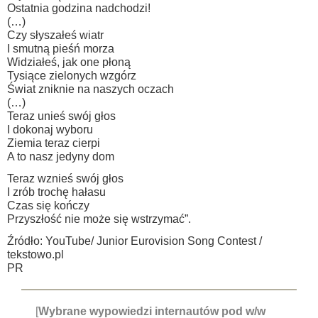
Ostatnia godzina nadchodzi!
(…)
Czy słyszałeś wiatr
I smutną pieśń morza
Widziałeś, jak one płoną
Tysiące zielonych wzgórz
Świat zniknie na naszych oczach
(…)
Teraz unieś swój głos
I dokonaj wyboru
Ziemia teraz cierpi
A to nasz jedyny dom
Teraz wznieś swój głos
I zrób trochę hałasu
Czas się kończy
Przyszłość nie może się wstrzymać”.
Źródło: YouTube/ Junior Eurovision Song Contest /
tekstowo.pl
PR
[
Wybrane wypowiedzi internautów pod w/w