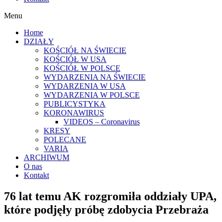
Menu
Home
DZIAŁY
KOŚCIÓŁ NA ŚWIECIE
KOŚCIÓŁ W USA
KOŚCIÓŁ W POLSCE
WYDARZENIA NA ŚWIECIE
WYDARZENIA W USA
WYDARZENIA W POLSCE
PUBLICYSTYKA
KORONAWIRUS
VIDEOS – Coronavirus
KRESY
POLECANE
VARIA
ARCHIWUM
O nas
Kontakt
76 lat temu AK rozgromiła oddziały UPA,
które podjęły próbę zdobycia Przebraża