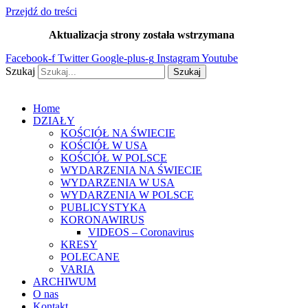
Przejdź do treści
Aktualizacja strony została wstrzymana
…
Facebook-f
Twitter
Google-plus-g
Instagram
Youtube
Szukaj
Szukaj
Home
DZIAŁY
KOŚCIÓŁ NA ŚWIECIE
KOŚCIÓŁ W USA
KOŚCIÓŁ W POLSCE
WYDARZENIA NA ŚWIECIE
WYDARZENIA W USA
WYDARZENIA W POLSCE
PUBLICYSTYKA
KORONAWIRUS
VIDEOS – Coronavirus
KRESY
POLECANE
VARIA
ARCHIWUM
O nas
Kontakt