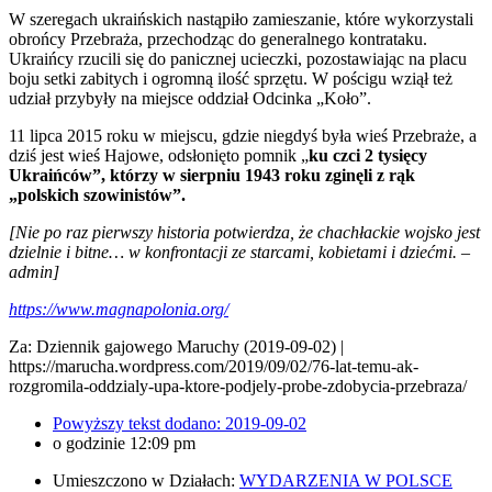
W szeregach ukraińskich nastąpiło zamieszanie, które wykorzystali
obrońcy Przebraża, przechodząc do generalnego kontrataku.
Ukraińcy rzucili się do panicznej ucieczki, pozostawiając na placu
boju setki zabitych i ogromną ilość sprzętu. W pościgu wziął też
udział przybyły na miejsce oddział Odcinka „Koło”.
11 lipca 2015 roku w miejscu, gdzie niegdyś była wieś Przebraże, a
dziś jest wieś Hajowe, odsłonięto pomnik „
ku czci 2 tysięcy
Ukraińców”, którzy w sierpniu 1943 roku zginęli z rąk
„polskich szowinistów”.
[Nie po raz pierwszy historia potwierdza, że chachłackie wojsko jest
dzielnie i bitne… w konfrontacji ze starcami, kobietami i dziećmi. –
admin]
https://www.magnapolonia.org/
Za: Dziennik gajowego Maruchy (2019-09-02) |
https://marucha.wordpress.com/2019/09/02/76-lat-temu-ak-
rozgromila-oddzialy-upa-ktore-podjely-probe-zdobycia-przebraza/
Powyższy tekst dodano:
2019-09-02
o godzinie
12:09 pm
Umieszczono w Działach:
WYDARZENIA W POLSCE