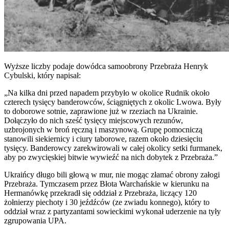
Wyższe liczby podaje dowódca samoobrony Przebraża Henryk
Cybulski, który napisał:
„Na kilka dni przed napadem przybyło w okolice Rudnik około
czterech tysięcy banderowców, ściągniętych z okolic Lwowa. Były
to doborowe sotnie, zaprawione już w rzeziach na Ukrainie.
Dołączyło do nich sześć tysięcy miejscowych rezunów,
uzbrojonych w broń ręczną i maszynową. Grupę pomocniczą
stanowili siekiernicy i ciury taborowe, razem około dziesięciu
tysięcy. Banderowcy zarekwirowali w całej okolicy setki furmanek,
aby po zwycięskiej bitwie wywieźć na nich dobytek z Przebraża.”
Ukraińcy długo bili głową w mur, nie mogąc złamać obrony załogi
Przebraża. Tymczasem przez Błota Warchańskie w kierunku na
Hermanówkę przekradł się oddział z Przebraża, liczący 120
żołnierzy piechoty i 30 jeźdźców (ze zwiadu konnego), który to
oddział wraz z partyzantami sowieckimi wykonał uderzenie na tyły
zgrupowania UPA.