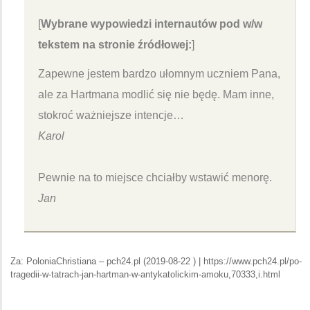
[
Wybrane wypowiedzi internautów pod w/w
tekstem na stronie źródłowej:
]
Zapewne jestem bardzo ułomnym uczniem Pana,
ale za Hartmana modlić się nie będę. Mam inne,
stokroć ważniejsze intencje…
Karol
Pewnie na to miejsce chciałby wstawić menorę.
Jan
Za: PoloniaChristiana – pch24.pl (2019-08-22 ) | https://www.pch24.pl/po-
tragedii-w-tatrach-jan-hartman-w-antykatolickim-amoku,70333,i.html