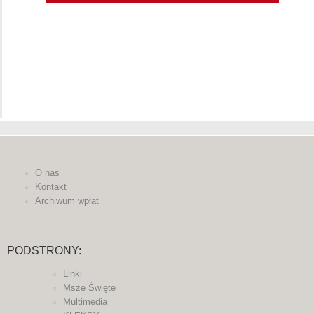
O nas
Kontakt
Archiwum wpłat
PODSTRONY:
Linki
Msze Święte
Multimedia