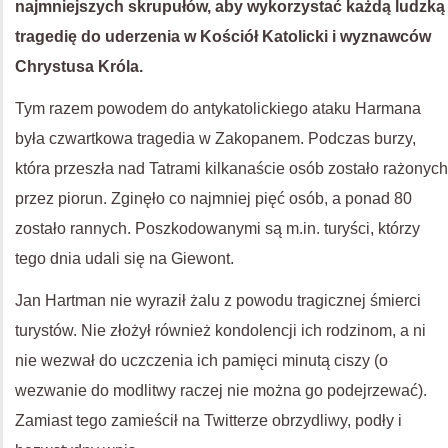
najmniejszych skrupułów, aby wykorzystać każdą ludzką
tragedię do uderzenia w Kościół Katolicki i wyznawców
Chrystusa Króla.
Tym razem powodem do antykatolickiego ataku Harmana
była czwartkowa tragedia w Zakopanem. Podczas burzy,
która przeszła nad Tatrami kilkanaście osób zostało rażonych
przez piorun. Zginęło co najmniej pięć osób, a ponad 80
zostało rannych. Poszkodowanymi są m.in. turyści, którzy
tego dnia udali się na Giewont.
Jan Hartman nie wyraził żalu z powodu tragicznej śmierci
turystów. Nie złożył również kondolencji ich rodzinom, a ni
nie wezwał do uczczenia ich pamięci minutą ciszy (o
wezwanie do modlitwy raczej nie można go podejrzewać).
Zamiast tego zamieścił na Twitterze obrzydliwy, podły i