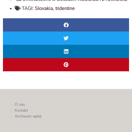
TAGI:
Slovakia
,
tridentine
O nas
Kontakt
Archiwum wpłat