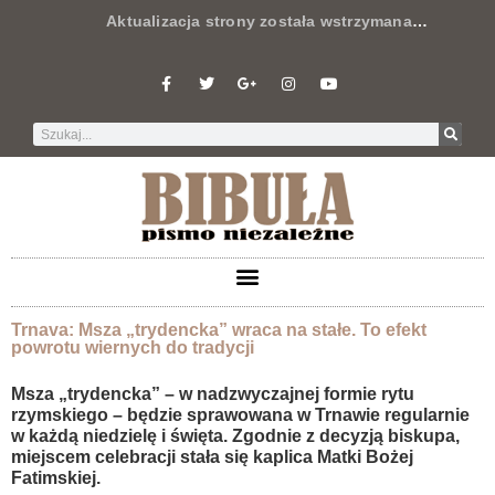
Aktualizacja strony została wstrzymana
…
Trnava: Msza „trydencka” wraca na stałe. To efekt
powrotu wiernych do tradycji
Msza „trydencka” – w nadzwyczajnej formie rytu
rzymskiego – będzie sprawowana w Trnawie regularnie
w każdą niedzielę i święta. Zgodnie z decyzją biskupa,
miejscem celebracji
stała się kaplica
Matki Bożej
Fatimskiej.