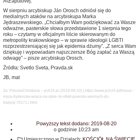
ÄŒaputovej.
W sierpniu arcybiskup Ján Orosch odniósł się do
medialnych ataków na arcybiskupa Marka
Jędraszewskiego. „Chciałbym Wam podziękować za Wasze
odważne, pasterskie słowa przedstawione 1 sierpnia tego
roku – czytamy w oficjalnym liście skierowanym do
metropolity krakowskiego – w sprawie ideologii LGBTI
rozprzestrzeniającej się jak epidemia dżumy”. „Z serca Wam
dziękuję i wypowiadam najszczersze Bóg zapłać za Waszą
odwagę” – pisze arcybiskup Orosch.
Źródła: Svetlo Sveta, Pravda.sk
JB, mat
Za: PoloniaChristiana – pch24.pl (2019-08-20) | https://www.pch24.pl/trnava–
msza-trydencka-wraca-na-stale–to-efekt-powrotu-wiernych-do-
tradycji,70271,i.html
Powyższy tekst dodano:
2019-08-20
o godzinie
10:23 am
Umieszczono w Działach:
KOŚCIÓŁ NA ŚWIECIE