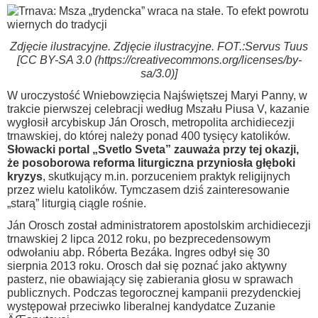
Zdjęcie ilustracyjne. Zdjęcie ilustracyjne. FOT.:Servus Tuus
[CC BY-SA 3.0 (https://creativecommons.org/licenses/by-
sa/3.0)]
W uroczystość Wniebowzięcia Najświętszej Maryi Panny, w
trakcie pierwszej celebracji według Mszału Piusa V, kazanie
wygłosił arcybiskup Ján Orosch, metropolita archidiecezji
trnawskiej, do której należy ponad 400 tysięcy katolików.
Słowacki portal „Svetlo Sveta” zauważa przy tej okazji,
że posoborowa reforma liturgiczna przyniosła głęboki
kryzys
, skutkujący m.in. porzuceniem praktyk religijnych
przez wielu katolików. Tymczasem dziś zainteresowanie
„starą” liturgią ciągle rośnie.
Ján Orosch został administratorem apostolskim archidiecezji
trnawskiej 2 lipca 2012 roku, po bezprecedensowym
odwołaniu abp. Róberta Bezáka. Ingres odbył się 30
sierpnia 2013 roku. Orosch dał się poznać jako aktywny
pasterz, nie obawiający się zabierania głosu w sprawach
publicznych. Podczas tegorocznej kampanii prezydenckiej
występował przeciwko liberalnej kandydatce Zuzanie