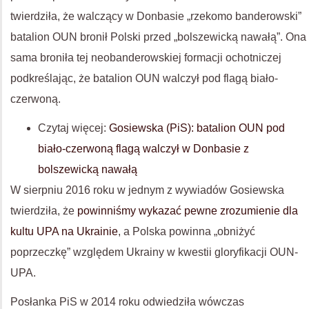
twierdziła, że walczący w Donbasie „rzekomo banderowski”
batalion OUN bronił Polski przed „bolszewicką nawałą”. Ona
sama broniła tej neobanderowskiej formacji ochotniczej
podkreślając, że batalion OUN walczył pod flagą biało-
czerwoną.
Czytaj więcej:
Gosiewska (PiS): batalion OUN pod
biało-czerwoną flagą walczył w Donbasie z
bolszewicką nawałą
W sierpniu 2016 roku w jednym z wywiadów Gosiewska
twierdziła, że
powinniśmy wykazać pewne zrozumienie dla
kultu UPA na Ukrainie
, a Polska powinna „obniżyć
poprzeczkę” względem Ukrainy w kwestii gloryfikacji OUN-
UPA.
Posłanka PiS w 2014 roku odwiedziła wówczas