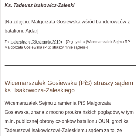
Ks. Tadeusz Isakowicz-Zaleski
[Na zdjęciu: Małgorzata Gosiewska wśród banderowców
z
batalionu Ajdar]
Za:
isakowicz.pl (20 sierpnia 2019)
– [Org. tytuł: « |Wicemarszałek Sejmu RP
Małgorzata Gosiewska (PiS) straszy mnie sądem»]
Wicemarszalek Gosiewska (PiS) straszy sądem
ks. Isakowicza-Zaleskiego
Wicemarszałek Sejmu z ramienia PiS Małgorzata
Gosiewska, znana z mocno proukraińskich poglądów, w tym
m.in. publicznej obrony członków batalionu OUN, grozi ks.
Tadeuszowi Isakowiczowi-Zaleskiemu sądem za to, że