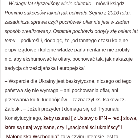
– W ciągu lat słyszeliśmy wiele obietnic –
mówił ksiądz.
–
Pomimo sukcesów takich jak uchwała Sejmu z 2016 roku,
zasadnicza sprawa czyli pochówek ofiar nie jest w żaden
sposób zrealizowany. Ostatnie pochówki odbyły się osiem lat
temu –
podkreślił, dodając, że „od tamtego czasu kolejne
ekipy rządowe i kolejne władze parlamentarne nie zrobiły
nic, aby ekshumować te ofiary, pochować tak, jak nakazuje
tradycja chrześcijańska i europejska”.
– Wsparcie dla Ukrainy jest bezkrytyczne, niczego od tego
państwa się nie wymaga – ani pochowania ofiar, ani
przerwania kultu ludobójców – zaznaczył ks. Isakowicz-
Zaleski. – Jeżeli prezydent domaga się od Trybunału
Konstytucyjnego,
żeby usunął [ z Ustawy o IPN – red.] słowa,
które są tutaj wypisane, czyli „nacjonaliści ukraińscy” i
„Małopolska Wschodnia”
, to w czyim interesie jest to