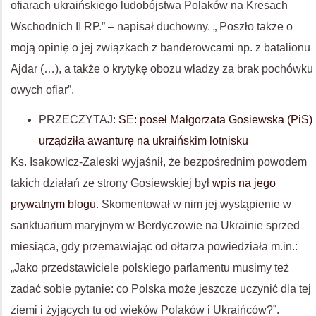
ofiarach ukraińskiego ludobójstwa Polaków na Kresach
Wschodnich II RP.” – napisał duchowny. „ Poszło także o
moją opinię o jej związkach z banderowcami np. z batalionu
Ajdar (…), a także o krytykę obozu władzy za brak pochówku
owych ofiar”.
PRZECZYTAJ:
SE: poseł Małgorzata Gosiewska (PiS)
urządziła awanturę na ukraińskim lotnisku
Ks. Isakowicz-Zaleski wyjaśnił, że bezpośrednim powodem
takich działań ze strony Gosiewskiej był
wpis na jego
prywatnym blogu
. Skomentował w nim jej wystąpienie w
sanktuarium maryjnym w Berdyczowie na Ukrainie sprzed
miesiąca, gdy przemawiając od ołtarza powiedziała m.in.:
„Jako przedstawiciele polskiego parlamentu musimy też
zadać sobie pytanie: co Polska może jeszcze uczynić dla tej
ziemi i żyjących tu od wieków Polaków i Ukraińców?”.