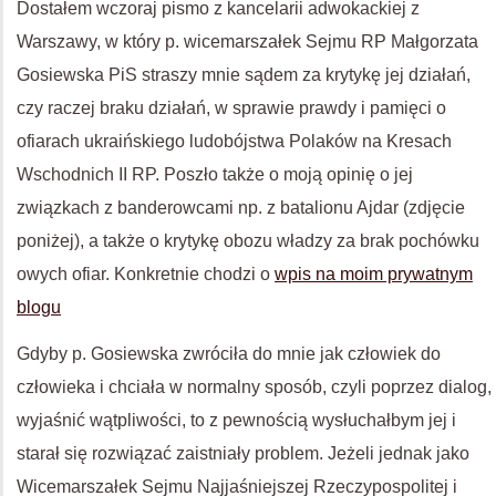
Dostałem wczoraj pismo z kancelarii adwokackiej z
Warszawy, w który p. wicemarszałek Sejmu RP Małgorzata
Gosiewska PiS straszy mnie sądem za krytykę jej działań,
czy raczej braku działań, w sprawie prawdy i pamięci o
ofiarach ukraińskiego ludobójstwa Polaków na Kresach
Wschodnich II RP. Poszło także o moją opinię o jej
związkach z banderowcami np. z batalionu Ajdar (zdjęcie
poniżej), a także o krytykę obozu władzy za brak pochówku
owych ofiar. Konkretnie chodzi o
wpis na moim prywatnym
blogu
Gdyby p. Gosiewska zwróciła do mnie jak człowiek do
człowieka i chciała w normalny sposób, czyli poprzez dialog,
wyjaśnić wątpliwości, to z pewnością wysłuchałbym jej i
starał się rozwiązać zaistniały problem. Jeżeli jednak jako
Wicemarszałek Sejmu Najjaśniejszej Rzeczypospolitej i