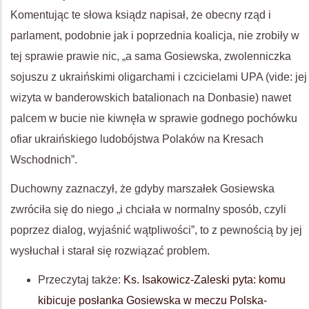
Komentując te słowa ksiądz napisał, że obecny rząd i
parlament, podobnie jak i poprzednia koalicja, nie zrobiły w
tej sprawie prawie nic, „a sama Gosiewska, zwolenniczka
sojuszu z ukraińskimi oligarchami i czcicielami UPA (vide: jej
wizyta w banderowskich batalionach na Donbasie) nawet
palcem w bucie nie kiwnęła w sprawie godnego pochówku
ofiar ukraińskiego ludobójstwa Polaków na Kresach
Wschodnich”.
Duchowny zaznaczył, że gdyby marszałek Gosiewska
zwróciła się do niego „i chciała w normalny sposób, czyli
poprzez dialog, wyjaśnić wątpliwości”, to z pewnością by jej
wysłuchał i starał się rozwiązać problem.
Przeczytaj także:
Ks. Isakowicz-Zaleski pyta: komu
kibicuje posłanka Gosiewska w meczu Polska-