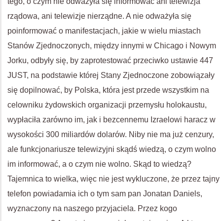
tego, o czym nie odważyła się informować ani telewizja
rządowa, ani telewizje nierządne. A nie odważyła się
poinformować o manifestacjach, jakie w wielu miastach
Stanów Zjednoczonych, między innymi w Chicago i Nowym
Jorku, odbyły się, by zaprotestować przeciwko ustawie 447
JUST, na podstawie której Stany Zjednoczone zobowiązały
się dopilnować, by Polska, która jest przede wszystkim na
celowniku żydowskich organizacji przemysłu holokaustu,
wypłaciła zarówno im, jak i bezcennemu Izraelowi haracz w
wysokości 300 miliardów dolarów. Niby nie ma już cenzury,
ale funkcjonariusze telewizyjni skądś wiedzą, o czym wolno
im informować, a o czym nie wolno. Skąd to wiedzą?
Tajemnica to wielka, więc nie jest wykluczone, że przez tajny
telefon powiadamia ich o tym sam pan Jonatan Daniels,
wyznaczony na naszego przyjaciela. Przez kogo