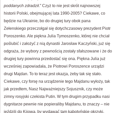
poddanych zdradził.
” Czyż to nie jest skrót najnowszej
historii Polski, obejmującej lata 1990-2005? Ciekawe, co
będzie na Ukrainie, bo do drugiej tury obok pana
Zełenskiego przeczołgał się dotychczasowy prezydent Piotr
Poroszenko. Ale piękna Julia Tymoszenko, której nie chciał
poślubić i założyć z nią dynastii Jarosław Kaczyński, już się
odgraża, że wybory z pewnością zostały sfałszowane i że do
drugiej tury powinna przedostać się ona. Piękna Julia już
wcześniej zapowiadała, że Piotrowi Poroszence urządzi
drugi Majdan. To to teraz jest okazja, żeby tak się stało.
Ciekawe, czy forsę na urządzenie tego Majdanu wyłoży, tak
jak przedtem, Nasz Najważniejszy Sojusznik, czy może
zimny rosyjski czekista Putin. W tym drugim przypadku nasi
dygnitarze pewnie nie popieraliby Majdanu, to znaczy – nie
jeździli do Kijowa, by wydawać tam kabotyńskie okrzyki,