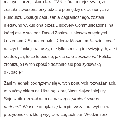
ma być inaczej, skoro taka TVN, którą podejrzewam, że
została utworzona przy udziale pieniędzy ukradzionych z
Funduszu Obsługi Zadłużenia Zagranicznego, została
niedawno wykupiona przez Discovery Communications, na
której czele stoi pan Dawid Zaslaw, z pierwszorzędnymi
korzeniami? Skoro jednak już teraz Mosad może sztorcować
naszych funkcjonariuszy, nie tylko zresztą telewizyjnych, ale i
rządowych, to co to będzie, jak te całe „
roszczenia
” Polska
zrealizuje i w ten sposób dostanie się pod żydowską
okupację?
Zanim jednak pogrążymy się w tych ponurych rozważaniach,
to rzućmy okiem na Ukrainę, którą Nasz Najważniejszy
Sojusznik kreował nam na naszego „
strategicznego
partnera
”. Właśnie odbyła się tam pierwsza tura wyborów
prezydenckich, którą wygrał w cuglach pan Włodzimierz