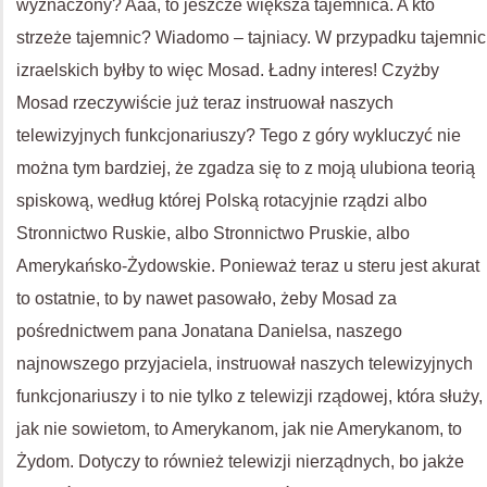
wyznaczony? Aaa, to jeszcze większa tajemnica. A kto
strzeże tajemnic? Wiadomo – tajniacy. W przypadku tajemnic
izraelskich byłby to więc Mosad. Ładny interes!
Czyżby
Mosad rzeczywiście już teraz instruował naszych
telewizyjnych funkcjonariuszy? Tego z góry wykluczyć nie
można
tym bardziej, że zgadza się to z moją ulubiona teorią
spiskową, według której Polską rotacyjnie rządzi albo
Stronnictwo Ruskie, albo Stronnictwo Pruskie, albo
Amerykańsko-Żydowskie. Ponieważ teraz u steru jest akurat
to ostatnie, to by nawet pasowało, żeby Mosad za
pośrednictwem pana Jonatana Danielsa, naszego
najnowszego przyjaciela, instruował naszych telewizyjnych
funkcjonariuszy i to nie tylko z telewizji rządowej, która służy,
jak nie sowietom, to Amerykanom, jak nie Amerykanom, to
Żydom. Dotyczy to również telewizji nierządnych, bo jakże