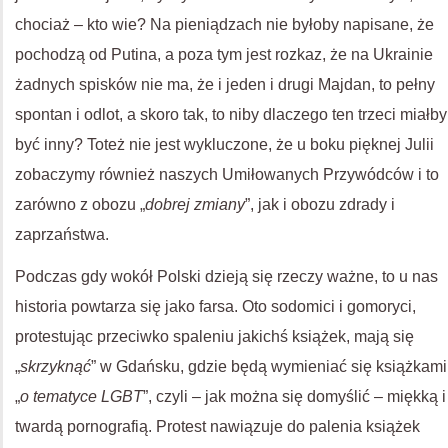
chociaż – kto wie? Na pieniądzach nie byłoby napisane, że
pochodzą od Putina, a poza tym jest rozkaz, że na Ukrainie
żadnych spisków nie ma, że i jeden i drugi Majdan, to pełny
spontan i odlot, a skoro tak, to niby dlaczego ten trzeci miałby
być inny? Toteż nie jest wykluczone, że u boku pięknej Julii
zobaczymy również naszych Umiłowanych Przywódców i to
zarówno z obozu „
dobrej zmiany
”, jak i obozu zdrady i
zaprzaństwa.
Podczas gdy wokół Polski dzieją się rzeczy ważne, to u nas
historia powtarza się jako farsa. Oto sodomici i gomoryci,
protestując przeciwko spaleniu jakichś książek, mają się
„
skrzyknąć
” w Gdańsku, gdzie będą wymieniać się książkami
„
o tematyce LGBT
”, czyli – jak można się domyślić – miękką i
twardą pornografią. Protest nawiązuje do palenia książek