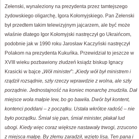
Zełenski, wynaleziony na prezydenta przez tamtejszego
żydowskiego oligarchę, Igora Kołomyjskiego. Pan Zełenski
był przedtem takim telewizyjnym jajcarzem, ale być może
właśnie dlatego Igor Kołomyjski nastręczył go Ukraińcom,
podobnie jak w 1990 roku Jarosław Kaczyński nastręczył
Polakom na prezydenta Kukuńka. Przewidział to jeszcze w
XVIII wieku pozbawiony złudzeń ksiądz biskup Ignacy
Krasicki w bajce „
Wół minister
”: „
Kiedy wół był ministrem i
rządził rozsądnie, szły rzeczy wprawdzie z wolna, ale szły
porządnie. Jednostajność na koniec monarchę znudziła. Dał
miejsce woła małpie lew, bo go bawiła. Dwór był kontent,
kontenci poddani – z początku. Ustała wkrótce radość – nie
było porządku. Śmiał się pan, śmiał minister, płakał lud
ubogi. Kiedy więc coraz większe nastawały trwogi, zrzucono
z miejsca małpę. By złemu zaradził, wzięto lisa. Ten pana i