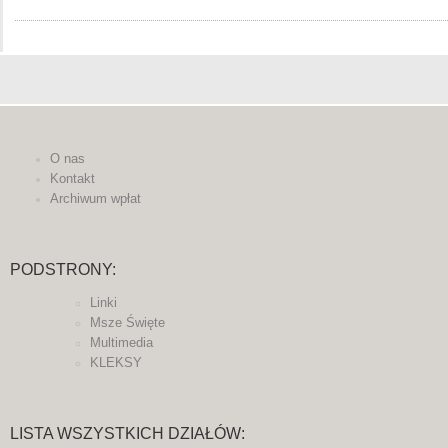
O nas
Kontakt
Archiwum wpłat
PODSTRONY:
Linki
Msze Święte
Multimedia
KLEKSY
LISTA WSZYSTKICH DZIAŁÓW: