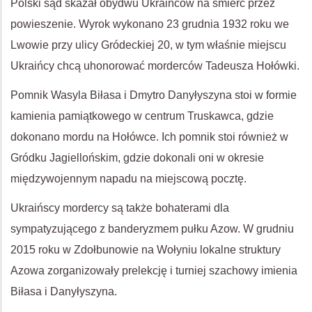
Polski sąd skazał obydwu Ukraińców na śmierć przez
powieszenie. Wyrok wykonano 23 grudnia 1932 roku we
Lwowie przy ulicy Gródeckiej 20, w tym właśnie miejscu
Ukraińcy chcą uhonorować morderców Tadeusza Hołówki.
Pomnik Wasyla Biłasa i Dmytro Danyłyszyna stoi w formie
kamienia pamiątkowego w centrum Truskawca, gdzie
dokonano mordu na Hołówce. Ich pomnik stoi również w
Gródku Jagiellońskim, gdzie dokonali oni w okresie
międzywojennym napadu na miejscową pocztę.
Ukraińscy mordercy są także bohaterami dla
sympatyzującego z banderyzmem pułku Azow. W grudniu
2015 roku w Zdołbunowie na Wołyniu lokalne struktury
Azowa zorganizowały prelekcję i turniej szachowy imienia
Biłasa i Danyłyszyna.