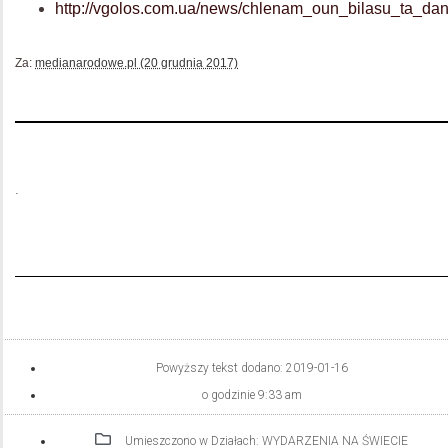
http://vgolos.com.ua/news/chlenam_oun_bilasu_ta_da
Za:
medianarodowe.pl (20 grudnia 2017)
.
Powyższy tekst dodano:
2019-01-16
o godzinie
9:33 am
Umieszczono w Działach:
WYDARZENIA NA ŚWIECIE