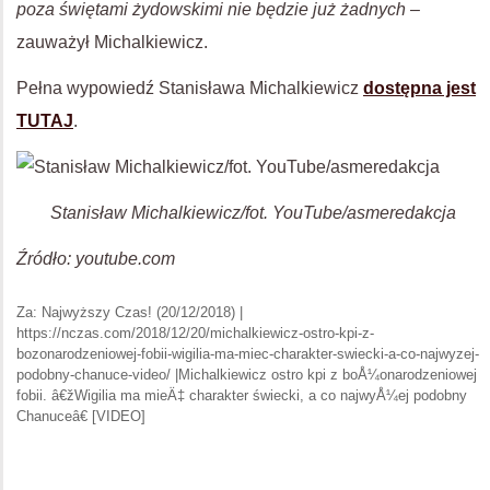
poza świętami żydowskimi nie będzie już żadnych
–
zauważył Michalkiewicz.
Pełna wypowiedź Stanisława Michalkiewicz
dostępna jest
TUTAJ
.
Stanisław Michalkiewicz/fot. YouTube/asmeredakcja
Źródło: youtube.com
Za: Najwyższy Czas! (20/12/2018) |
https://nczas.com/2018/12/20/michalkiewicz-ostro-kpi-z-
bozonarodzeniowej-fobii-wigilia-ma-miec-charakter-swiecki-a-co-najwyzej-
podobny-chanuce-video/ |Michalkiewicz ostro kpi z boÅ¼onarodzeniowej
fobii. â€žWigilia ma mieÄ‡ charakter świecki, a co najwyÅ¼ej podobny
Chanuceâ€ [VIDEO]