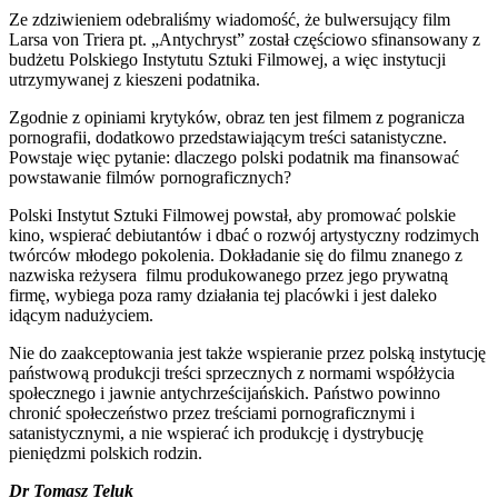
Ze zdziwieniem odebraliśmy wiadomość, że bulwersujący film
Larsa von Triera pt. „Antychryst” został częściowo sfinansowany z
budżetu Polskiego Instytutu Sztuki Filmowej, a więc instytucji
utrzymywanej z kieszeni podatnika.
Zgodnie z opiniami krytyków, obraz ten jest filmem z pogranicza
pornografii, dodatkowo przedstawiającym treści satanistyczne.
Powstaje więc pytanie: dlaczego polski podatnik ma finansować
powstawanie filmów pornograficznych?
Polski Instytut Sztuki Filmowej powstał, aby promować polskie
kino, wspierać debiutantów i dbać o rozwój artystyczny rodzimych
twórców młodego pokolenia. Dokładanie się do filmu znanego z
nazwiska reżysera filmu produkowanego przez jego prywatną
firmę, wybiega poza ramy działania tej placówki i jest daleko
idącym nadużyciem.
Nie do zaakceptowania jest także wspieranie przez polską instytucję
państwową produkcji treści sprzecznych z normami współżycia
społecznego i jawnie antychrześcijańskich. Państwo powinno
chronić społeczeństwo przez treściami pornograficznymi i
satanistycznymi, a nie wspierać ich produkcję i dystrybucję
pieniędzmi polskich rodzin.
Dr Tomasz Teluk