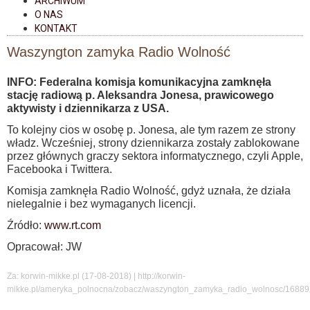
ARCHIWUM
O NAS
KONTAKT
Waszyngton zamyka Radio Wolność
INFO: Federalna komisja komunikacyjna zamknęła
stację radiową p. Aleksandra Jonesa, prawicowego
aktywisty i dziennikarza z USA.
To kolejny cios w osobę p. Jonesa, ale tym razem ze strony
władz. Wcześniej, strony dziennikarza zostały zablokowane
przez głównych graczy sektora informatycznego, czyli Apple,
Facebooka i Twittera.
Komisja zamknęła Radio Wolność, gdyż uznała, że działa
nielegalnie i bez wymaganych licencji.
Źródło:
www.rt.com
Opracował: JW
Za: korwin-mikke.pl (17-08-2018) | http://korwin-
mikke.pl/ameryka_polnocna/zobacz/waszyngton_zamyka_radio_wolnosc/16889