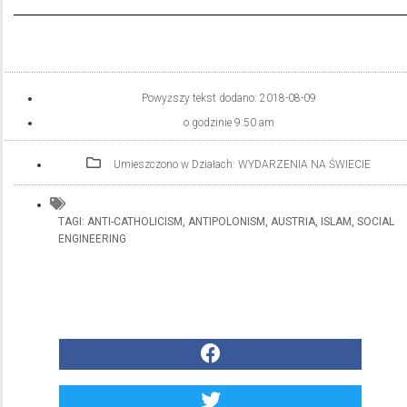
Powyższy tekst dodano:
2018-08-09
o godzinie
9:50 am
Umieszczono w Działach:
WYDARZENIA NA ŚWIECIE
TAGI:
ANTI-CATHOLICISM
,
ANTIPOLONISM
,
AUSTRIA
,
ISLAM
,
SOCIAL
ENGINEERING