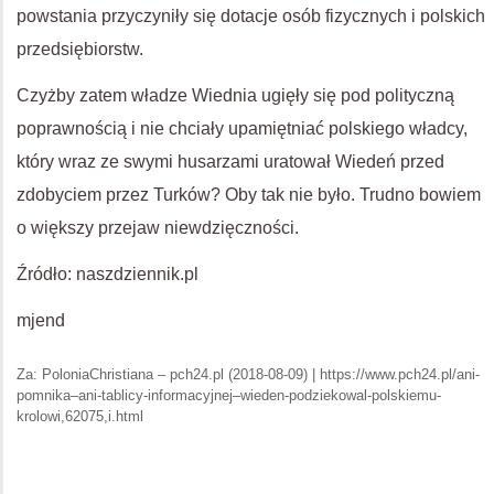
powstania przyczyniły się dotacje osób fizycznych i polskich
przedsiębiorstw.
Czyżby zatem władze Wiednia ugięły się pod polityczną
poprawnością i nie chciały upamiętniać polskiego władcy,
który wraz ze swymi husarzami uratował Wiedeń przed
zdobyciem przez Turków? Oby tak nie było. Trudno bowiem
o większy przejaw niewdzięczności.
Źródło: naszdziennik.pl
mjend
Za: PoloniaChristiana – pch24.pl (2018-08-09) | https://www.pch24.pl/ani-
pomnika–ani-tablicy-informacyjnej–wieden-podziekowal-polskiemu-
krolowi,62075,i.html