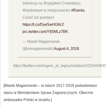
żołnierzy na Brytyjskim Cmentarzu
Wojskowym w miejscowości
#Ramla
.
Cześć ich pamięci!
https://t.co/Dye5wHG8c2
pic.twitter.com/Yfj5MLz7BK
— Marek Magierowski
(@mmagierowski)
August 4, 2018
https://twitter.com/regem_et_regnum/status/10254430
[Marek Magierowski – w latach 2017-2018 podsekretarz
stanu w Ministerstwie Spraw Zagranicznych. Obecnie
ambasador Polski w Izraelu.]