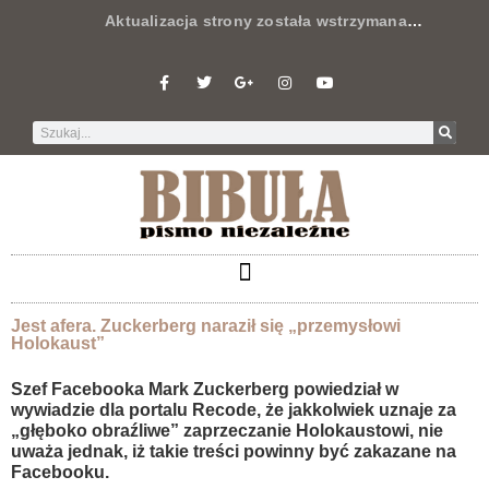
Aktualizacja strony została wstrzymana
…
Jest afera. Zuckerberg naraził się „przemysłowi
Holokaust”
Szef Facebooka Mark Zuckerberg powiedział w
wywiadzie dla portalu Recode, że jakkolwiek uznaje za
„głęboko obraźliwe” zaprzeczanie Holokaustowi, nie
uważa jednak, iż takie treści powinny być zakazane na
Facebooku.