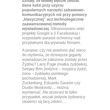
uznały, że łatwiej będzie zebrać
dane ludzi przy użyciu
popularnych narzędzi zabawowo-
komunikacyjnych niż przy pomocy
„klasycznej” acz technologicznie
zaawansowanej metody
wywiadowczej.
Sfinansowano więc
projekty Google’a (i Facebooka) i
rozpostarto parasol ochronny nad
przydatnymi dla wywiadu firmami.
A propos: czy nie powinno dać nieco
do myślenia, że dzisiejsze giganty
wywiadowcze założone zostały przez
Żydów? Larry Page (matka żydówka),
Sergey Brin (rodzice – rosyjscy żydzi,
żona – żydówka polskiego
pochodzenia), Mark
Zuckerberg, Eduardo Saverin czy
Dustin Moskovitz… można
wymieniać. Ale przecież to tylko
przypadek, wszak jedynie żydowscy
studenci są tacy zdolni…