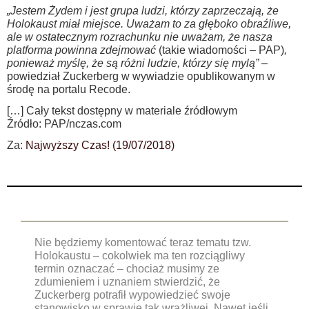
„Jestem Żydem i jest grupa ludzi, którzy zaprzeczają, że
Holokaust miał miejsce. Uważam to za głęboko obraźliwe,
ale w ostatecznym rozrachunku nie uważam, że nasza
platforma powinna zdejmować
(takie wiadomości – PAP)
,
ponieważ myślę, że są różni ludzie, którzy się mylą”
–
powiedział Zuckerberg w wywiadzie opublikowanym w
środę na portalu Recode.
[…]
Cały tekst dostępny w materiale źródłowym
Źródło: PAP/nczas.com
Za:
Najwyższy Czas! (19/07/2018)
Nie będziemy komentować teraz tematu tzw.
Holokaustu – cokolwiek ma ten rozciągliwy
termin oznaczać – chociaż musimy ze
zdumieniem i uznaniem stwierdzić, że
Zuckerberg potrafił wypowiedzieć swoje
stanowisko w sprawie tak wrażliwej. Nawet jeśli