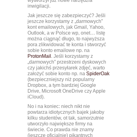
wytworzył już nowe narzędzia
inwigilacji.
Jak jeszcze się zabezpieczyć? Jeśli
jeszcze korzystamy z „darmowych”
kont emailowych, jak Gmail, Yahoo,
Outlook, a w Polsce wp, onet… listę
można ciągnąć długo, to najwyższa
pora zlikwidować te konta i stworzyć
sobie konto emailowe np. na
ProtonMail
. Jeśli korzystamy z
„darmowych” przestrzeni dyskowych
czy jakichś przesyłarek zdjęć, warto
założyć sobie konto np. na
SpiderOak
(bezpieczniejszy niż popularny
Dropbox, a tym bardziej Google
Drive, Microsoft OneDrive czy Apple
iCloud).
No i na koniec: niech nikt nie
powtarza idiotycznych bajek jakoby
kilku studentów, ot tak, samorzutnie
utworzyło największe firmy na
świecie. Co prawda nie znamy
(jeszcze oficjalnie) pikantnych