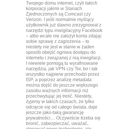
Twojego domu internet, czyli takich
korporacji jakimi w Stanach
Zjednoczonych są Comcast czy
Verizon. I jeśli normalnie myślący
użytkownik już dawno zrezygnował z
narzędzi typu inwigilacyjny Facebook
– albo wcale nie założył konta zdając
sobie sprawę z zagrożenia – to
niestety nie jest w stanie w żaden
sposób obejść ogniwa dostępu do
internetu i związanej z nią inwigilacji.
I niewiele pomogą tu wyrafinowane
narzędzia, jak VPN czy Tor, bo i tak
wszystko najpierw przechodzi przez
ISP, a poprzez analizę metadata
można dojść do jeszcze większego
zasobu ważnych informacji niż
przechwytując jej treść. Niestety,
żyjemy w takich czasach, że tylko
odcięcie się od całego świata, daje
jeszcze jako-taką gwarancję
prywatności… Oczywiście trzeba się
bronić, zabezpieczać, uważać,
stosować nowe technologie, ale