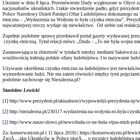
Ukrainie w dniu 8 lipca. Przemówienie Dudy wygłoszone w Ołyce zaw
nacjonalistów ukraińskich. I takie stwierdzenie padło, gdyż prezyden
Polsce Narodowy Dzień Pamięci Ofiar Ludobójstwa dokonanego na W
etniczna – „Wydarzenia na Wołyniu to była czystka etniczna”. Prezy
najważniejszej rzeczy wydaje się niewłaściwe. Od siebie zaś redakcja
Zupełnie podobnie sprawę przedstawił portal gazety wydawanej przez
czystkę etniczną. Tytuł relacji mówi: „Duda – „To nie była wojna mię
Zastanawiająca ta zbieżność w tytułach miedzy mediami Sakiewicza 
wrażliwością traktują polskie ofiary ludobójstwa. I to nazywanie lud
Używanie określenia czystka etniczna na ludobójstwo jest niewłaści
wymordowanie ludzi. Nie ma zatem równości między tymi pojęciami. 
podobnie zachowuje się Niezalezna.pl?
Stanisław Lewicki
[1] http://www.prezydent.pl/aktualnosci/wypowiedzi-prezydenta-rp/w
[2] http://niezalezna.pl/230117-wydarzenia-na-wolyniu-to-byla-czyst
[3]
http://www.nasze-slowo.pl/news/duda-ce-ne-bula-vijna-mizh-polshh
Za: konserwatyzm.pl ( 11 lipca 2018) | https://konserwatyzm.pl/lew
ZwiÄ…zku Ukraińców w Polsce piszÄ… o rocznicy ludobójstwa na