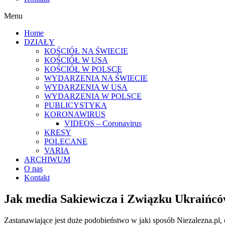
Menu
Home
DZIAŁY
KOŚCIÓŁ NA ŚWIECIE
KOŚCIÓŁ W USA
KOŚCIÓŁ W POLSCE
WYDARZENIA NA ŚWIECIE
WYDARZENIA W USA
WYDARZENIA W POLSCE
PUBLICYSTYKA
KORONAWIRUS
VIDEOS – Coronavirus
KRESY
POLECANE
VARIA
ARCHIWUM
O nas
Kontakt
Jak media Sakiewicza i Związku Ukraińców
Zastanawiające jest duże podobieństwo w jaki sposób Niezalezna.pl