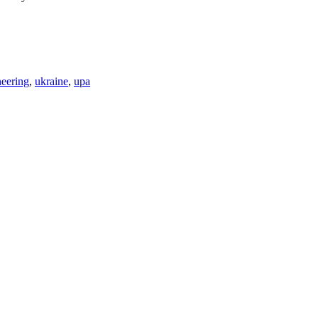
neering
,
ukraine
,
upa