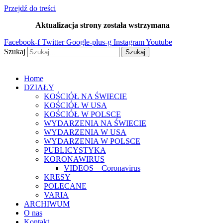
Przejdź do treści
Aktualizacja strony została wstrzymana
…
Facebook-f
Twitter
Google-plus-g
Instagram
Youtube
Szukaj
Szukaj
Home
DZIAŁY
KOŚCIÓŁ NA ŚWIECIE
KOŚCIÓŁ W USA
KOŚCIÓŁ W POLSCE
WYDARZENIA NA ŚWIECIE
WYDARZENIA W USA
WYDARZENIA W POLSCE
PUBLICYSTYKA
KORONAWIRUS
VIDEOS – Coronavirus
KRESY
POLECANE
VARIA
ARCHIWUM
O nas
Kontakt