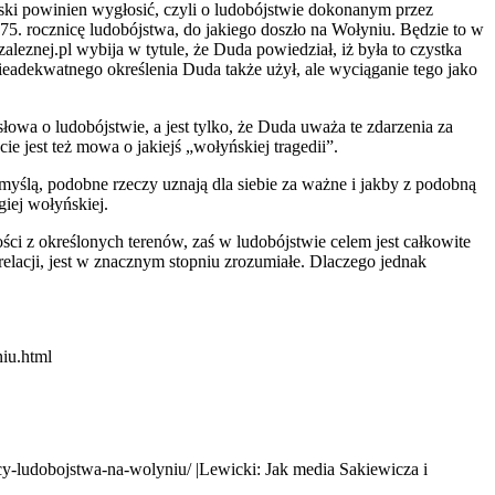
ski powinien wygłosić, czyli o ludobójstwie dokonanym przez
i 75. rocznicę ludobójstwa, do jakiego doszło na Wołyniu. Będzie to w
aleznej.pl wybija w tytule, że Duda powiedział, iż była to czystka
eadekwatnego określenia Duda także użył, ale wyciąganie tego jako
wa o ludobójstwie, a jest tylko, że Duda uważa te zdarzenia za
ie jest też mowa o jakiejś „wołyńskiej tragedii”.
yślą, podobne rzeczy uznają dla siebie za ważne i jakby z podobną
giej wołyńskiej.
ci z określonych terenów, zaś w ludobójstwie celem jest całkowite
lacji, jest w znacznym stopniu zrozumiałe. Dlaczego jednak
niu.html
cy-ludobojstwa-na-wolyniu/ |Lewicki: Jak media Sakiewicza i