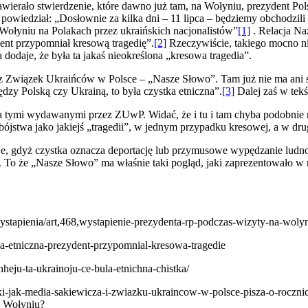
ierało stwierdzenie, które dawno już tam, na Wołyniu, prezydent Pol
t powiedział: „Dosłownie za kilka dni – 11 lipca – będziemy obchodzil
ołyniu na Polakach przez ukraińskich nacjonalistów”
[1]
. Relacja Naz
dent przypomniał kresową tragedię”.
[2]
Rzeczywiście, takiego mocno ni
 dodaje, że była ta jakaś nieokreślona „kresowa tragedia”.
 Związek Ukraińców w Polsce – „Nasze Słowo”. Tam już nie ma ani sło
dzy Polską czy Ukrainą, to była czystka etniczna”.
[3]
Dalej zaś w tekśc
a tymi wydawanymi przez ZUwP. Widać, że i tu i tam chyba podobnie m
obójstwa jako jakiejś „tragedii”, w jednym przypadku kresowej, a w dru
we, gdyż czystka oznacza deportację lub przymusowe wypędzanie ludnoś
To że „Nasze Słowo” ma właśnie taki pogląd, jaki zaprezentowało w re
ystapienia/art,468,wystapienie-prezydenta-rp-podczas-wizyty-na-woly
ka-etniczna-prezydent-przypomnial-kresowa-tragedie
eju-ta-ukrainoju-ce-bula-etnichna-chistka/
icki-jak-media-sakiewicza-i-zwiazku-ukraincow-w-polsce-pisza-o-roczni
 Wołyniu?