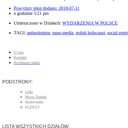
Powyższy tekst dodano:
2018-07-11
o godzinie
5:21 pm
Umieszczono w Działach:
WYDARZENIA W POLSCE
TAGI:
antipolonism
,
mass-media
,
polish holocaust
,
social engi
O nas
Kontakt
Archiwum wpłat
PODSTRONY:
Linki
Msze Święte
Multimedia
KLEKSY
LISTA WSZYSTKICH DZIAŁÓW: