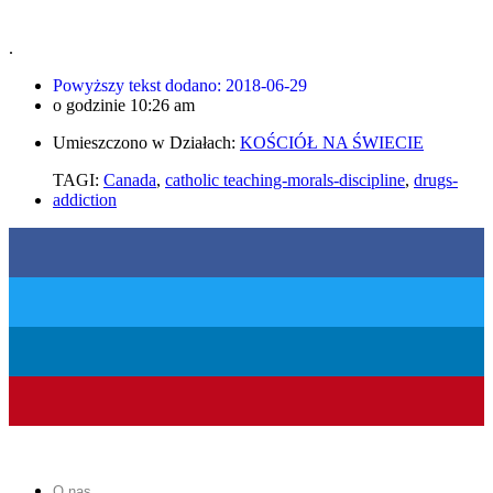
.
Powyższy tekst dodano:
2018-06-29
o godzinie
10:26 am
Umieszczono w Działach:
KOŚCIÓŁ NA ŚWIECIE
TAGI:
Canada
,
catholic teaching-morals-discipline
,
drugs-
addiction
O nas