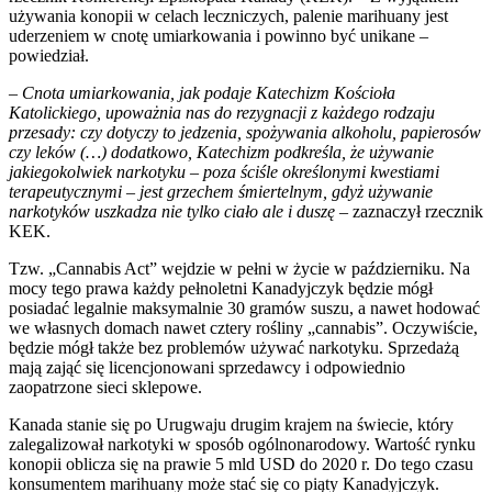
używania konopii w celach leczniczych, palenie marihuany jest
uderzeniem w cnotę umiarkowania i powinno być unikane –
powiedział.
–
Cnota umiarkowania, jak podaje Katechizm Kościoła
Katolickiego, upoważnia nas do rezygnacji z każdego rodzaju
przesady: czy dotyczy to jedzenia, spożywania alkoholu, papierosów
czy leków (…) dodatkowo, Katechizm podkreśla, że używanie
jakiegokolwiek narkotyku – poza ściśle określonymi kwestiami
terapeutycznymi – jest grzechem śmiertelnym, gdyż używanie
narkotyków uszkadza nie tylko ciało ale i duszę
– zaznaczył rzecznik
KEK.
Tzw. „Cannabis Act” wejdzie w pełni w życie w październiku. Na
mocy tego prawa każdy pełnoletni Kanadyjczyk będzie mógł
posiadać legalnie maksymalnie 30 gramów suszu, a nawet hodować
we własnych domach nawet cztery rośliny „cannabis”. Oczywiście,
będzie mógł także bez problemów używać narkotyku. Sprzedażą
mają zająć się licencjonowani sprzedawcy i odpowiednio
zaopatrzone sieci sklepowe.
Kanada stanie się po Urugwaju drugim krajem na świecie, który
zalegalizował narkotyki w sposób ogólnonarodowy. Wartość rynku
konopii oblicza się na prawie 5 mld USD do 2020 r. Do tego czasu
konsumentem marihuany może stać się co piąty Kanadyjczyk.