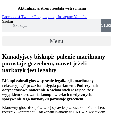
Przejdź
Aktualizacja strony została wstrzymana
…
do
treści
Facebook-f
Twitter
Google-plus-g
Instagram
Youtube
Szukaj
Szuka
Menu
Kanadyjscy biskupi: palenie marihuany
pozostaje grzechem, nawet jeżeli
narkotyk jest legalny
Biskupi zabrali głos w sprawie legalizacji „marihuany
rekreacyjnej” przez kanadyjski parlament. Podtrzymali
dotychczasowe nauczanie Kościoła stwierdzające, że z
wyjątkiem stosowania konopii w celach medycznych,
spożywanie tego narkotyku pozostaje grzechem.
Klarowny głos biskupów w tej sprawie przekazał ks. Frank Leo,
rzecznik Konferencji Episkopatu Kanady (KEK). – Z wyjątkiem