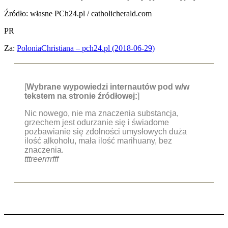
Źródło: własne PCh24.pl / catholicherald.com
PR
Za:
PoloniaChristiana – pch24.pl (2018-06-29)
[
Wybrane wypowiedzi internautów pod w/w
tekstem na stronie źródłowej:
]
Nic nowego, nie ma znaczenia substancja,
grzechem jest odurzanie się i świadome
pozbawianie się zdolności umysłowych duża
ilość alkoholu, mała ilość marihuany, bez
znaczenia.
tttreerrrrfff