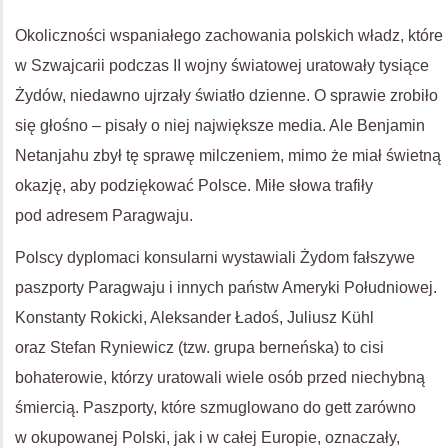
Okoliczności wspaniałego zachowania polskich władz, które
w Szwajcarii podczas II wojny światowej uratowały tysiące
Żydów, niedawno ujrzały światło dzienne. O sprawie zrobiło
się głośno – pisały o niej największe media. Ale Benjamin
Netanjahu zbył tę sprawę milczeniem, mimo że miał świetną
okazję, aby podziękować Polsce. Miłe słowa trafiły
pod adresem Paragwaju.
Polscy dyplomaci konsularni wystawiali Żydom fałszywe
paszporty Paragwaju i innych państw Ameryki Południowej.
Konstanty Rokicki, Aleksander Ładoś, Juliusz Kühl
oraz Stefan Ryniewicz (tzw. grupa berneńska) to cisi
bohaterowie, którzy uratowali wiele osób przed niechybną
śmiercią. Paszporty, które szmuglowano do gett zarówno
w okupowanej Polski, jak i w całej Europie, oznaczały,