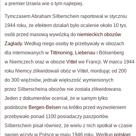
a premier Izraela wie o tym najlepiej.
Tymczasem Abraham Silberschein raportował w styczniu
1944 roku, że efektem działań było ocalenie około 10 tys.
osób przed masową wywózką do
niemieckich obozów
Zagłady
. Według niego osoby te przebywały w obozach
dla internowanych w
Tittmoning
,
Liebenau
i Bölsenberg
w Niemczech oraz w obozie
Vittel
we Francji. W marcu 1944
roku Niemcy zlikwidowali obóz w Vittel, mordując od 200
do 300 więźniów, jednak większość wymienionych
przez Silberscheina obozów nie została zlikwidowana.
Jeden z dokumentów oceniał, że w samym tylko
podobozie
Bergen-Belsen
na krótko przed wyzwoleniem
przebywało ponad 1100 posiadaczy paszportów.
Silberschein pisał również, że wielu z nich spotkał w czasie
swojej wizyty w Polsce w maju 1946 roku. Według
polskiej