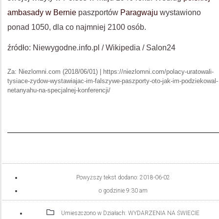
ambasady w Bernie
paszportów
Paragwaju
wystawiono
ponad 1050, dla co najmniej 2100 osób.
źródło: Niewygodne.info.pl / Wikipedia / Salon24
Za: Niezlomni.com (2018/06/01) | https://niezlomni.com/polacy-uratowali-
tysiace-zydow-wystawiajac-im-falszywe-paszporty-oto-jak-im-podziekowal-
netanyahu-na-specjalnej-konferencji/
Powyższy tekst dodano:
2018-06-02
o godzinie
9:30 am
Umieszczono w Działach:
WYDARZENIA NA ŚWIECIE