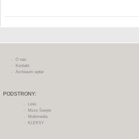
O nas
Kontakt
Archiwum wpłat
PODSTRONY:
Linki
Msze Święte
Multimedia
KLEKSY