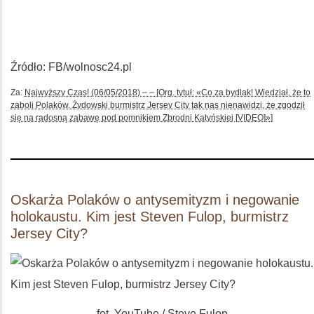
Źródło: FB/wolnosc24.pl
Za:
Najwyższy Czas! (06/05/2018) – – [Org. tytuł: «Co za bydlak! Wiedział, że to
zaboli Polaków. Żydowski burmistrz Jersey City tak nas nienawidzi, że zgodził
się na radosną zabawę pod pomnikiem Zbrodni Katyńskiej [VIDEO]»]
Oskarża Polaków o antysemityzm i negowanie
holokaustu. Kim jest Steven Fulop, burmistrz
Jersey City?
fot. YouTube / Steve Fulop