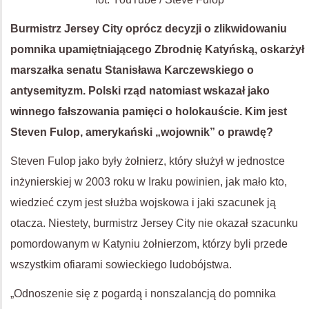
Burmistrz Jersey City oprócz decyzji o zlikwidowaniu
pomnika upamiętniającego Zbrodnię Katyńską, oskarżył
marszałka senatu Stanisława Karczewskiego o
antysemityzm. Polski rząd natomiast wskazał jako
winnego fałszowania pamięci o holokauście. Kim jest
Steven Fulop, amerykański „wojownik” o prawdę?
Steven Fulop jako były żołnierz, który służył w jednostce
inżynierskiej w 2003 roku w Iraku powinien, jak mało kto,
wiedzieć czym jest służba wojskowa i jaki szacunek ją
otacza. Niestety, burmistrz Jersey City nie okazał szacunku
pomordowanym w Katyniu żołnierzom, którzy byli przede
wszystkim ofiarami sowieckiego ludobójstwa.
„Odnoszenie się z pogardą i nonszalancją do pomnika