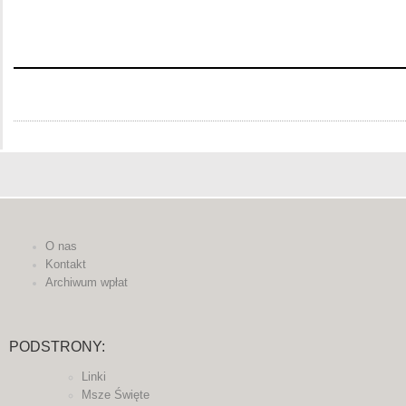
O nas
Kontakt
Archiwum wpłat
PODSTRONY:
Linki
Msze Święte