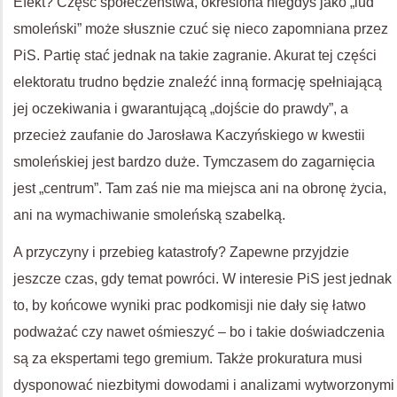
Efekt? Część społeczeństwa, określona niegdyś jako „lud
smoleński” może słusznie czuć się nieco zapomniana przez
PiS. Partię stać jednak na takie zagranie. Akurat tej części
elektoratu trudno będzie znaleźć inną formację spełniającą
jej oczekiwania i gwarantującą „dojście do prawdy”, a
przecież zaufanie do Jarosława Kaczyńskiego w kwestii
smoleńskiej jest bardzo duże. Tymczasem do zagarnięcia
jest „centrum”. Tam zaś nie ma miejsca ani na obronę życia,
ani na wymachiwanie smoleńską szabelką.
A przyczyny i przebieg katastrofy? Zapewne przyjdzie
jeszcze czas, gdy temat powróci. W interesie PiS jest jednak
to, by końcowe wyniki prac podkomisji nie dały się łatwo
podważać czy nawet ośmieszyć – bo i takie doświadczenia
są za ekspertami tego gremium. Także prokuratura musi
dysponować niezbitymi dowodami i analizami wytworzonymi