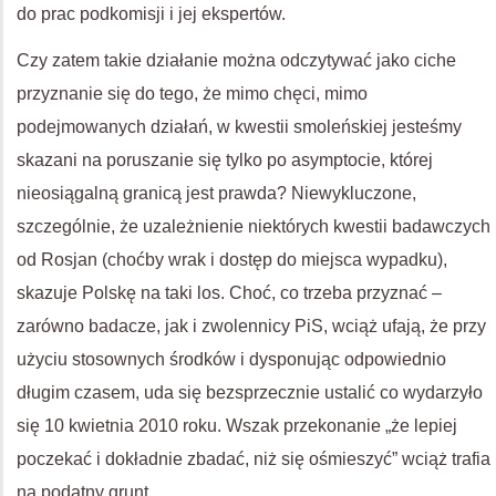
do prac podkomisji i jej ekspertów.
Czy zatem takie działanie można odczytywać jako ciche
przyznanie się do tego, że mimo chęci, mimo
podejmowanych działań, w kwestii smoleńskiej jesteśmy
skazani na poruszanie się tylko po asymptocie, której
nieosiągalną granicą jest prawda? Niewykluczone,
szczególnie, że uzależnienie niektórych kwestii badawczych
od Rosjan (choćby wrak i dostęp do miejsca wypadku),
skazuje Polskę na taki los. Choć, co trzeba przyznać –
zarówno badacze, jak i zwolennicy PiS, wciąż ufają, że przy
użyciu stosownych środków i dysponując odpowiednio
długim czasem, uda się bezsprzecznie ustalić co wydarzyło
się 10 kwietnia 2010 roku. Wszak przekonanie „że lepiej
poczekać i dokładnie zbadać, niż się ośmieszyć” wciąż trafia
na podatny grunt.