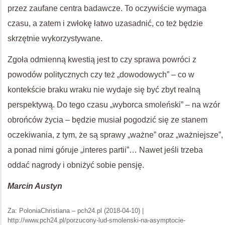
przez zaufane centra badawcze. To oczywiście wymaga
czasu, a zatem i zwłokę łatwo uzasadnić, co też będzie
skrzętnie wykorzystywane.
Zgoła odmienną kwestią jest to czy sprawa powróci z
powodów politycznych czy też „dowodowych” – co w
kontekście braku wraku nie wydaje się być zbyt realną
perspektywą. Do tego czasu „wyborca smoleński” – na wzór
obrońców życia – będzie musiał pogodzić się ze stanem
oczekiwania, z tym, że są sprawy „ważne” oraz „ważniejsze”,
a ponad nimi góruje „interes partii”… Nawet jeśli trzeba
oddać nagrody i obniżyć sobie pensję.
Marcin Austyn
Za: PoloniaChristiana – pch24.pl (2018-04-10) |
http://www.pch24.pl/porzucony-lud-smolenski-na-asymptocie-