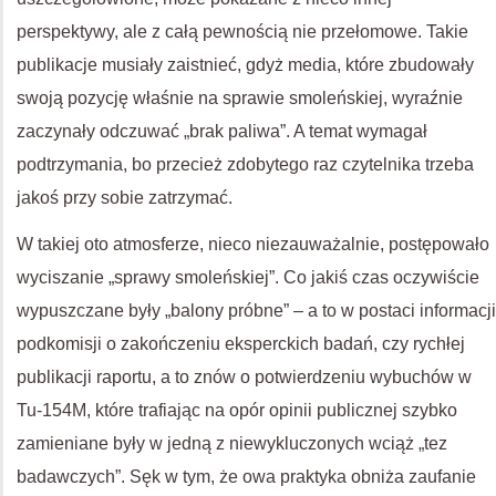
perspektywy, ale z całą pewnością nie przełomowe. Takie
publikacje musiały zaistnieć, gdyż media, które zbudowały
swoją pozycję właśnie na sprawie smoleńskiej, wyraźnie
zaczynały odczuwać „brak paliwa”. A temat wymagał
podtrzymania, bo przecież zdobytego raz czytelnika trzeba
jakoś przy sobie zatrzymać.
W takiej oto atmosferze, nieco niezauważalnie, postępowało
wyciszanie „sprawy smoleńskiej”. Co jakiś czas oczywiście
wypuszczane były „balony próbne” – a to w postaci informacji
podkomisji o zakończeniu eksperckich badań, czy rychłej
publikacji raportu, a to znów o potwierdzeniu wybuchów w
Tu-154M, które trafiając na opór opinii publicznej szybko
zamieniane były w jedną z niewykluczonych wciąż „tez
badawczych”. Sęk w tym, że owa praktyka obniża zaufanie