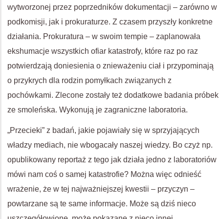
wytworzonej przez poprzedników dokumentacji – zarówno w
podkomisji, jak i prokuraturze. Z czasem przyszły konkretne
działania. Prokuratura – w swoim tempie – zaplanowała
ekshumacje wszystkich ofiar katastrofy, które raz po raz
potwierdzają doniesienia o znieważeniu ciał i przypominają
o przykrych dla rodzin pomyłkach związanych z
pochówkami. Zlecone zostały też dodatkowe badania próbek
ze smoleńska. Wykonują je zagraniczne laboratoria.
„Przecieki” z badań, jakie pojawiały się w sprzyjających
władzy mediach, nie wbogacały naszej wiedzy. Bo czyż np.
opublikowany reportaż z tego jak działa jedno z laboratoriów
mówi nam coś o samej katastrofie? Można więc odnieść
wrażenie, że w tej najważniejszej kwestii – przyczyn –
powtarzane są te same informacje. Może są dziś nieco
uszczegółowione, może pokazane z nieco innej