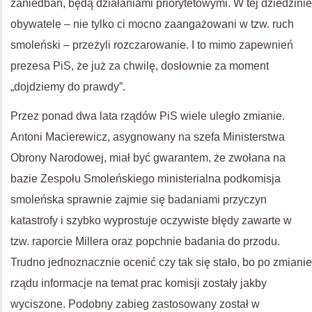
zaniedbań, będą działaniami priorytetowymi. W tej dziedzinie
obywatele – nie tylko ci mocno zaangażowani w tzw. ruch
smoleński – przeżyli rozczarowanie. I to mimo zapewnień
prezesa PiS, że już za chwilę, dosłownie za moment
„dojdziemy do prawdy”.
Przez ponad dwa lata rządów PiS wiele uległo zmianie.
Antoni Macierewicz, asygnowany na szefa Ministerstwa
Obrony Narodowej, miał być gwarantem, że zwołana na
bazie Zespołu Smoleńskiego ministerialna podkomisja
smoleńska sprawnie zajmie się badaniami przyczyn
katastrofy i szybko wyprostuje oczywiste błędy zawarte w
tzw. raporcie Millera oraz popchnie badania do przodu.
Trudno jednoznacznie ocenić czy tak się stało, bo po zmianie
rządu informacje na temat prac komisji zostały jakby
wyciszone. Podobny zabieg zastosowany został w