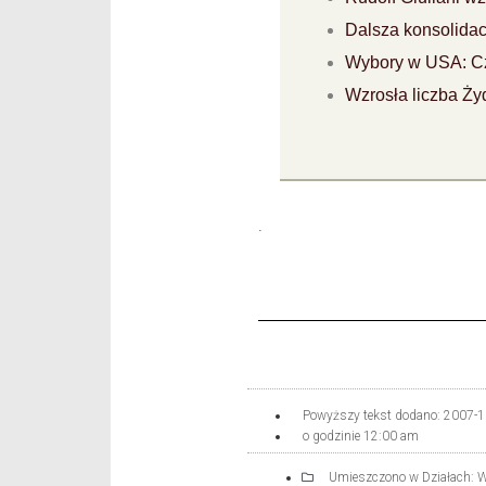
Dalsza konsolida
Wybory w USA: Cz
Wzrosła liczba Ży
.
Powyższy tekst dodano:
2007-1
o godzinie
12:00 am
Umieszczono w Działach:
W