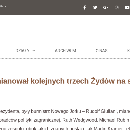
a
…
DZIAŁY
ARCHIWUM
O NAS
K
mianował kolejnych trzech Żydów na
ezydenta, były burmistrz Nowego Jorku – Rudolf Giuliani, mian
adców polityki zagranicznej. Ruth Wedgwood, Michael Rubin i
 zespołu, obok takich znanych postaci, jak Martin Kramer, „e