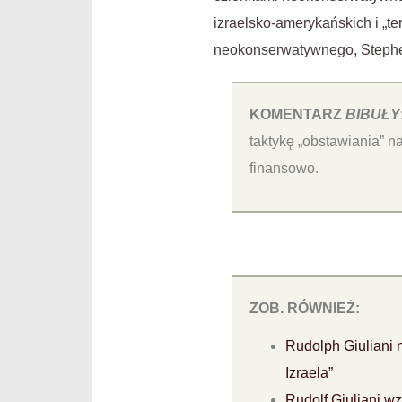
izraelsko-amerykańskich i „t
neokonserwatywnego, Stephen
KOMENTARZ
BIBUŁY
taktykę „obstawiania” n
finansowo.
ZOB. RÓWNIEŻ:
Rudolph Giuliani 
Izraela”
Rudolf Giuliani w