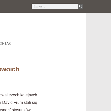
ONTAKT
 swoich
owal trzech kolejnych
 David Frum stali się
kspert” stosunków