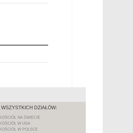
A WSZYSTKICH DZIAŁÓW:
KOŚCIÓŁ NA ŚWIECIE
KOŚCIÓŁ W USA
KOŚCIÓŁ W POLSCE