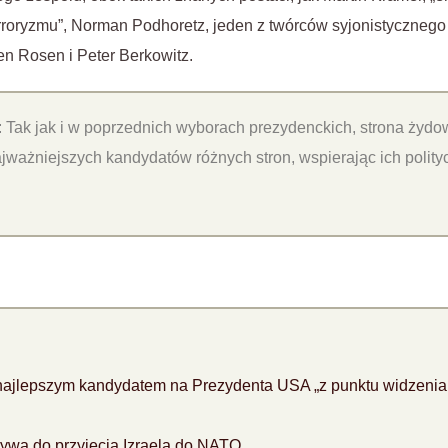
erroryzmu”, Norman Podhoretz, jeden z twórców syjonistycznego
 Rosen i Peter Berkowitz.
: Tak jak i w poprzednich wyborach prezydenckich, strona żydo
ajważniejszych kandydatów różnych stron, wspierając ich polityc
najlepszym kandydatem na Prezydenta USA „z punktu widzenia
zywa do przyjęcia Izraela do NATO