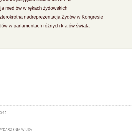
cja mediów w rękach żydowskich
terokrotna nadreprezentacja Żydów w Kongresie
dów w parlamentach różnych krajów świata
0-12
YDARZENIA W USA