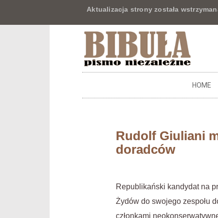
Aktualizacja strony została wstrzyman
HOME
Rudolf Giuliani 
doradców
Republikański kandydat na pr
Żydów do swojego zespołu dor
członkami neokonserwatywnego