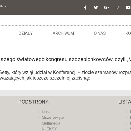
a
…
DZIAŁY
ARCHIWUM
O NAS
KO
większego światowego kongresu szczepionkowców, czyli 
Setty, który wziął udział w Konferencji – zlocie szamanów rozpr
ważających jak jeszcze szczelniej zacisnąć
PODSTRONY:
LIST
Linki
Msze Święte
Multimedia
KLEKSY