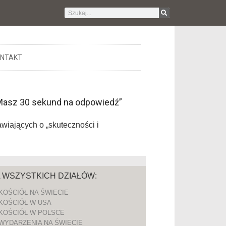
NTAKT
„Masz 30 sekund na odpowiedź”
awiających o „skuteczności i
A WSZYSTKICH DZIAŁÓW:
KOŚCIÓŁ NA ŚWIECIE
KOŚCIÓŁ W USA
KOŚCIÓŁ W POLSCE
WYDARZENIA NA ŚWIECIE