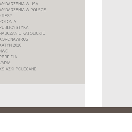
WYDARZENIA W USA
WYDARZENIA W POLSCE
KRESY
POLONIA
PUBLICYSTYKA
NAUCZANIE KATOLICKIE
KORONAWIRUS
KATYN 2010
NWO
PERFIDIA
VARIA
KSIĄŻKI POLECANE