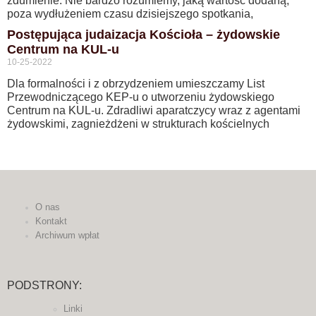
zdumienie. Nie bardzo rozumiemy, jaką wartość dodaną,
poza wydłużeniem czasu dzisiejszego spotkania,
Postępująca judaizacja Kościoła – żydowskie
Centrum na KUL-u
10-25-2022
Dla formalności i z obrzydzeniem umieszczamy List
Przewodniczącego KEP-u o utworzeniu żydowskiego
Centrum na KUL-u. Zdradliwi aparatczycy wraz z agentami
żydowskimi, zagnieżdżeni w strukturach kościelnych
O nas
Kontakt
Archiwum wpłat
PODSTRONY:
Linki