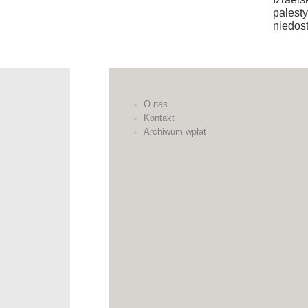
palest
niedost
O nas
Kontakt
Archiwum wpłat