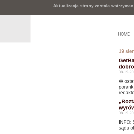
Aktualizacja strony została wstrzyman
HOME
19 sie
GetBa
dobro
08-19-2
W osta
porank
redakt
„Rozta
wyrów
08-19-2
INFO: 
sądu ok