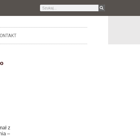
ONTAKT
ko
mał z
nia –