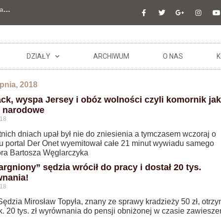
a
…
DZIAŁY
ARCHIWUM
O NAS
K
rpnia, 2018
ck, wyspa Jersey i obóz wolności czyli komornik ja
 narodowe
018
tnich dniach upał był nie do zniesienia a tymczasem wczoraj o
u portal Der Onet wyemitował całe 21 minut wywiadu samego
ora Bartosza Węglarczyka
rgniony” sędzia wrócił do pracy i dostał 20 tys.
nania!
018
Sędzia Mirosław Topyła, znany ze sprawy kradzieży 50 zł, otrzy
. 20 tys. zł wyrównania do pensji obniżonej w czasie zawiesze