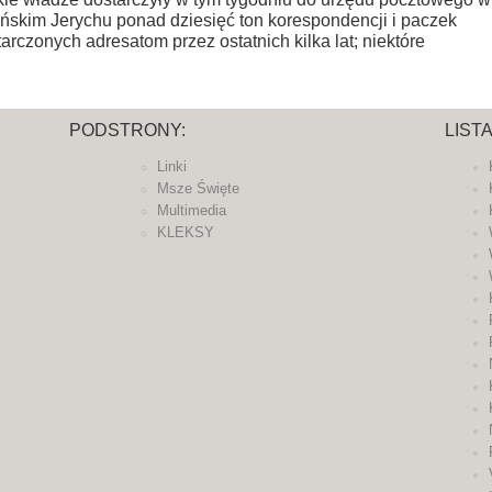
yńskim Jerychu ponad dziesięć ton korespondencji i paczek
arczonych adresatom przez ostatnich kilka lat; niektóre
PODSTRONY:
LIST
Linki
Msze Święte
Multimedia
KLEKSY