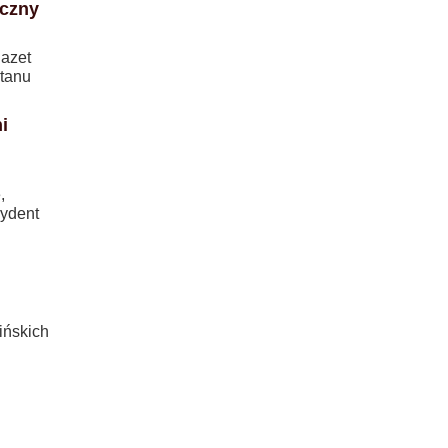
iczny
gazet
tanu
i
,
zydent
ińskich