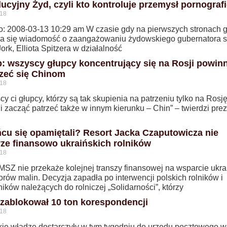
ucyjny Żyd, czyli kto kontroluje przemysł pornograf
018
: 2008-03-13 10:29 am W czasie gdy na pierwszych stronach 
ła się wiadomość o zaangażowaniu żydowskiego gubernatora s
rk, Elliota Spitzera w działalność
: wszyscy głupcy koncentrujący się na Rosji powinn
rzeć się Chinom
018
y ci głupcy, którzy są tak skupienia na patrzeniu tylko na Rosję
 zacząć patrzeć także w innym kierunku – Chin” – twierdzi pre
cu się opamiętali? Resort Jacka Czaputowicza nie
ze finansowo ukraińskich rolników
018
 MSZ nie przekaże kolejnej transzy finansowej na wsparcie ukra
orów malin. Decyzja zapadła po interwencji polskich rolników i
ków należących do rolniczej „Solidarności”, którzy
l zablokował 10 ton korespondencji
018
skie władze dostarczyły w tym tygodniu do urzędu pocztowego w