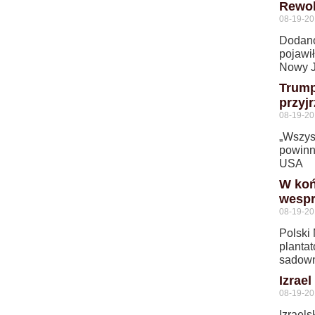
Rewol
08-19-2
Dodano
pojawi
Nowy Jo
Trump
przyj
08-19-2
„Wszysc
powinni
USA
W koń
wespr
08-19-2
Polski
plantat
sadowni
Izrae
08-19-2
Izrael