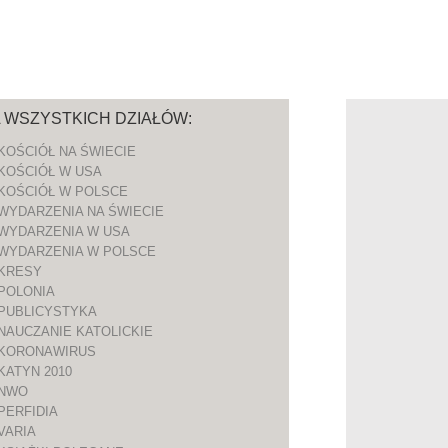
A WSZYSTKICH DZIAŁÓW:
KOŚCIÓŁ NA ŚWIECIE
KOŚCIÓŁ W USA
KOŚCIÓŁ W POLSCE
WYDARZENIA NA ŚWIECIE
WYDARZENIA W USA
WYDARZENIA W POLSCE
KRESY
POLONIA
PUBLICYSTYKA
NAUCZANIE KATOLICKIE
KORONAWIRUS
KATYN 2010
NWO
PERFIDIA
VARIA