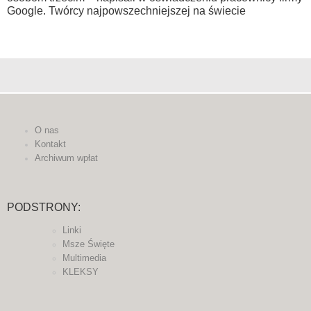
Google. Twórcy najpowszechniejszej na świecie
O nas
Kontakt
Archiwum wpłat
PODSTRONY:
Linki
Msze Święte
Multimedia
KLEKSY