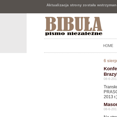
Aktualizacja strony została wstrzyman
HOME
6 sier
Konfe
Brazyl
08-6-201
Transk
PRASO
2013 r.
Mason
08-6-201