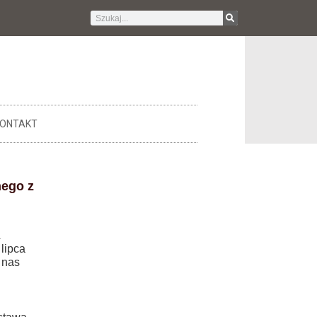
ONTAKT
nego z
ipca
 nas