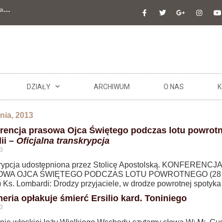
a
…
DZIAŁY
ARCHIWUM
O NAS
K
pnia, 2013
rencja prasowa Ojca Świętego podczas lotu powrot
ii –
Oficjalna transkrypcja
3
rypcja udostępniona przez Stolicę Apostolską. KONFERENCJA
WA OJCA ŚWIĘTEGO PODCZAS LOTU POWROTNEGO (28 l
) Ks. Lombardi: Drodzy przyjaciele, w drodze powrotnej spotyka
eria opłakuje śmierć Ersilio kard. Toniniego
3