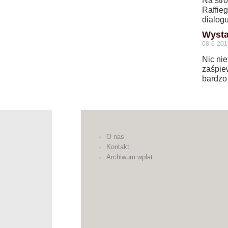
Na str
Raffie
dialog
Wysta
08-6-201
Nic ni
zaśpie
bardzo
O nas
Kontakt
Archiwum wpłat