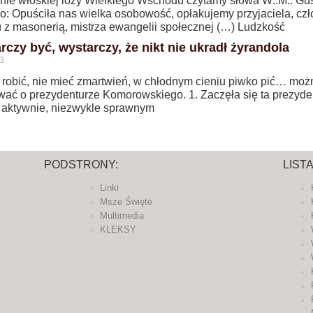
onie włoskiej loży Wielkiego Wschodu czytamy słowa W:.M:. G
go: Opuściła nas wielka osobowość, opłakujemy przyjaciela, cz
u z masonerią, mistrza ewangelii społecznej (…) Ludzkość
rczy być, wystarczy, że nikt nie ukradł żyrandola
3
e robić, nie mieć zmartwień, w chłodnym cieniu piwko pić… moż
wać o prezydenturze Komorowskiego. 1. Zaczęła się ta prezyde
 aktywnie, niezwykle sprawnym
PODSTRONY:
LIST
Linki
Msze Święte
Multimedia
KLEKSY