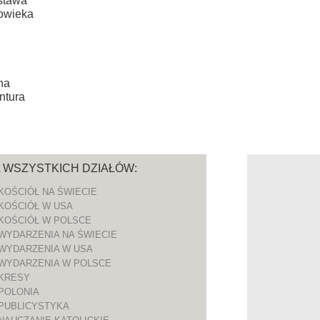
ustawa
łowieka
na
ntura
A WSZYSTKICH DZIAŁÓW:
KOŚCIÓŁ NA ŚWIECIE
KOŚCIÓŁ W USA
KOŚCIÓŁ W POLSCE
WYDARZENIA NA ŚWIECIE
WYDARZENIA W USA
WYDARZENIA W POLSCE
KRESY
POLONIA
PUBLICYSTYKA