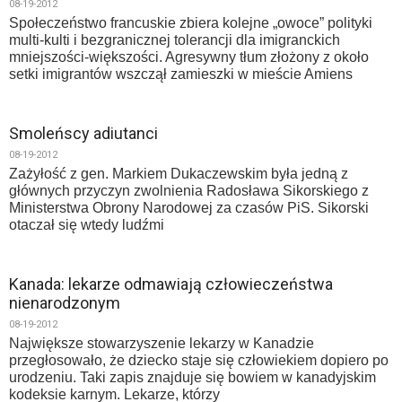
08-19-2012
Społeczeństwo francuskie zbiera kolejne „owoce” polityki
multi-kulti i bezgranicznej tolerancji dla imigranckich
mniejszości-większości. Agresywny tłum złożony z około
setki imigrantów wszczął zamieszki w mieście Amiens
Smoleńscy adiutanci
08-19-2012
Zażyłość z gen. Markiem Dukaczewskim była jedną z
głównych przyczyn zwolnienia Radosława Sikorskiego z
Ministerstwa Obrony Narodowej za czasów PiS. Sikorski
otaczał się wtedy ludźmi
Kanada: lekarze odmawiają człowieczeństwa
nienarodzonym
08-19-2012
Największe stowarzyszenie lekarzy w Kanadzie
przegłosowało, że dziecko staje się człowiekiem dopiero po
urodzeniu. Taki zapis znajduje się bowiem w kanadyjskim
kodeksie karnym. Lekarze, którzy