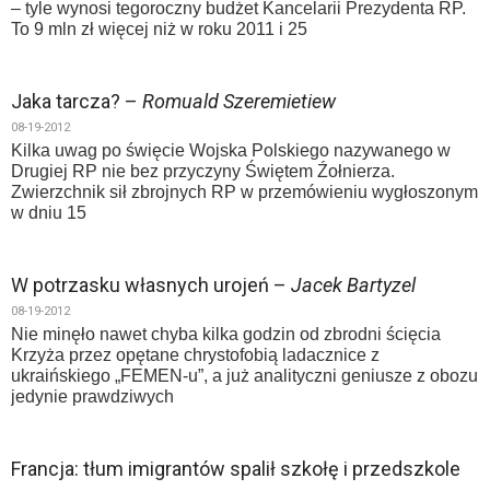
– tyle wynosi tegoroczny budżet Kancelarii Prezydenta RP.
To 9 mln zł więcej niż w roku 2011 i 25
Jaka tarcza? –
Romuald Szeremietiew
08-19-2012
Kilka uwag po święcie Wojska Polskiego nazywanego w
Drugiej RP nie bez przyczyny Świętem Źołnierza.
Zwierzchnik sił zbrojnych RP w przemówieniu wygłoszonym
w dniu 15
W potrzasku własnych urojeń –
Jacek Bartyzel
08-19-2012
Nie minęło nawet chyba kilka godzin od zbrodni ścięcia
Krzyża przez opętane chrystofobią ladacznice z
ukraińskiego „FEMEN-u”, a już analityczni geniusze z obozu
jedynie prawdziwych
Francja: tłum imigrantów spalił szkołę i przedszkole