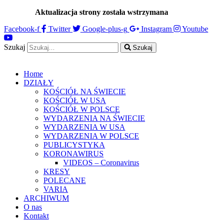
Przejdź
Aktualizacja strony została wstrzymana
…
do
Facebook-f
Twitter
Google-plus-g
Instagram
Youtube
treści
Szukaj
Szukaj
Home
DZIAŁY
KOŚCIÓŁ NA ŚWIECIE
KOŚCIÓŁ W USA
KOŚCIÓŁ W POLSCE
WYDARZENIA NA ŚWIECIE
WYDARZENIA W USA
WYDARZENIA W POLSCE
PUBLICYSTYKA
KORONAWIRUS
VIDEOS – Coronavirus
KRESY
POLECANE
VARIA
ARCHIWUM
O nas
Kontakt