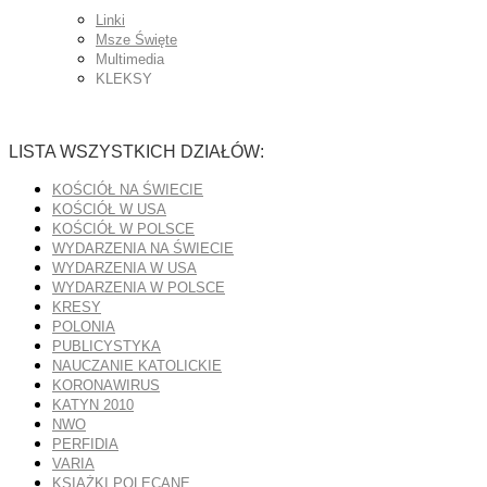
Linki
Msze Święte
Multimedia
KLEKSY
LISTA WSZYSTKICH DZIAŁÓW:
KOŚCIÓŁ NA ŚWIECIE
KOŚCIÓŁ W USA
KOŚCIÓŁ W POLSCE
WYDARZENIA NA ŚWIECIE
WYDARZENIA W USA
WYDARZENIA W POLSCE
KRESY
POLONIA
PUBLICYSTYKA
NAUCZANIE KATOLICKIE
KORONAWIRUS
KATYN 2010
NWO
PERFIDIA
VARIA
KSIĄŻKI POLECANE