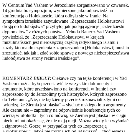
W Centrum Yad Vashem w Jerozolimie zorganizowano w czwartek,
14 grudnia br. sympozjum, wymierzone jako odpowiedź na
konferencją o Holokauście, która odbyła się w Iranie. Na
sympozjum izraelskie zatytulowane „Zaprzeczanie Holokaustowi
drogą do ludobójstwa” przybyło, jak podają agencje „czterdziestu
dyplomatów” z różnych państwa. Yehuda Bauer z Yad Vashem
powiedział, że „Zaprzeczanie Holokaustowi w krajach
muzułmańskich jest nierozłączną częścią radykalnego Islamu i
każdy kto ma do czynienia z zaprzeczaniem [Holokaustowi] musi to
zrozumieć, tak jak i zdać sobie sprawę z nowego niebezpieczeństwa
ludobójstwa ze strony reżimu irańskiego”.
KOMENTARZ
BIBUŁY
: Ciekawe czy na tejże konferencji w Yad
Vashem można było przedstawić te wszystkie dokumenty i
argumenty, które przedstawiono na konferencji w Iranie i czy
zaproszono by do Jerozolimy tych historyków, których zaproszono
do Teheranu. „Nie, nie będziemy przecież rozmawiali z tymi co
twierdzą, że Ziemia jest płaska” – słychać niskiego lotu argumenty.
Ale czemu nie – zaprośmy na odpowiednie konferencje tych co
wierzą w ufoludki i tych co mówią, że Ziemia jest płaska i w ciągu
pięciu minut okaże się, że nie mają racji. Można wtedy ich wyśmiać
i zignorować. Gorzej w przypadku tych co „zaprzeczają
Holokaustowi”. Jakoś nie można ich od lat uciszyć – choć wsadza