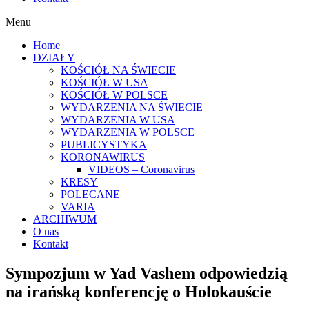
Menu
Home
DZIAŁY
KOŚCIÓŁ NA ŚWIECIE
KOŚCIÓŁ W USA
KOŚCIÓŁ W POLSCE
WYDARZENIA NA ŚWIECIE
WYDARZENIA W USA
WYDARZENIA W POLSCE
PUBLICYSTYKA
KORONAWIRUS
VIDEOS – Coronavirus
KRESY
POLECANE
VARIA
ARCHIWUM
O nas
Kontakt
Sympozjum w Yad Vashem odpowiedzią
na irańską konferencję o Holokauście