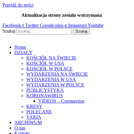
Przejdź do treści
Aktualizacja strony została wstrzymana
…
Facebook-f
Twitter
Google-plus-g
Instagram
Youtube
Szukaj
Szukaj
Home
DZIAŁY
KOŚCIÓŁ NA ŚWIECIE
KOŚCIÓŁ W USA
KOŚCIÓŁ W POLSCE
WYDARZENIA NA ŚWIECIE
WYDARZENIA W USA
WYDARZENIA W POLSCE
PUBLICYSTYKA
KORONAWIRUS
VIDEOS – Coronavirus
KRESY
POLECANE
VARIA
ARCHIWUM
O nas
Kontakt