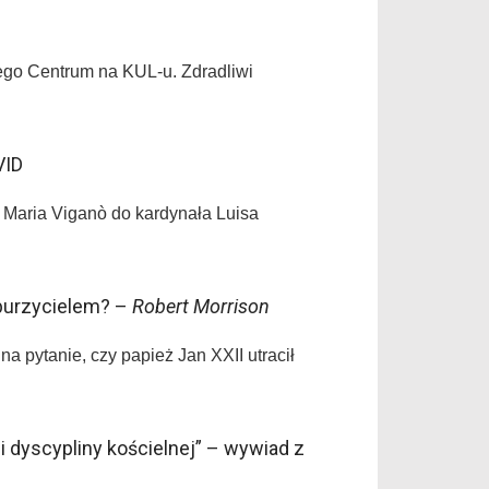
ego Centrum na KUL-u. Zdradliwi
VID
 Maria Viganò do kardynała Luisa
 burzycielem? –
Robert Morrison
 pytanie, czy papież Jan XXII utracił
 i dyscypliny kościelnej” – wywiad z