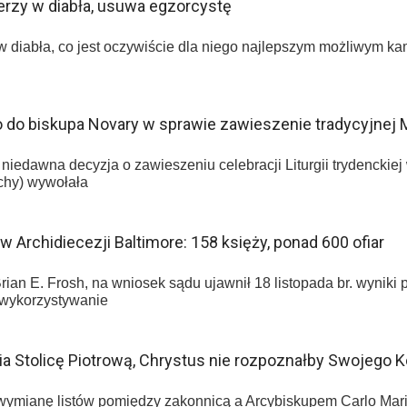
ierzy w diabła, usuwa egzorcystę
w diabła, co jest oczywiście dla niego najlepszym możliwym kam
do biskupa Novary w sprawie zawieszenie tradycyjnej 
iedawna decyzja o zawieszeniu celebracji Liturgii trydenckiej
chy) wywołała
 Archidiecezji Baltimore: 158 księży, ponad 600 ofiar
rian E. Frosh, na wniosek sądu ujawnił 18 listopada br. wyniki 
 wykorzystywanie
nia Stolicę Piotrową, Chrystus nie rozpoznałby Swojego K
wymianę listów pomiędzy zakonnicą a Arcybiskupem Carlo Maria