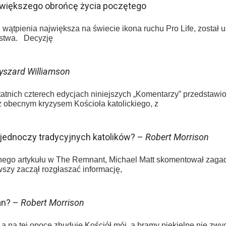
ajwiększego obrońcę życia poczętego
wątpienia największa na świecie ikona ruchu Pro Life, został 
ństwa. Decyzję
yszard Williamson
ch czterech edycjach niniejszych „Komentarzy” przedstawion
 obecnym kryzysem Kościoła katolickiego, z
, jednoczy tradycyjnych katolików? –
Robert Morrison
go artykułu w The Remnant, Michael Matt skomentował zagad
wszy zaczął rozgłaszać informację,
an? –
Robert Morrison
a, a na tej opoce zbuduję Kościół mój, a bramy piekielne nie z