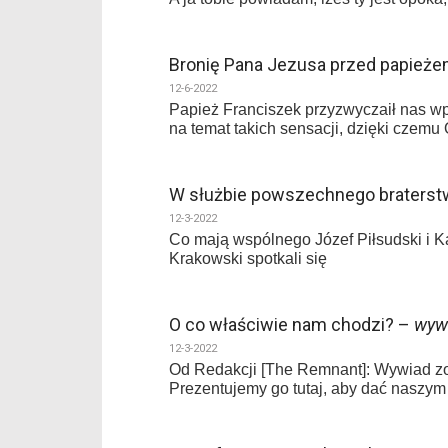
Bronię Pana Jezusa przed papież
12-6-2022
Papież Franciszek przyzwyczaił nas wp
na temat takich sensacji, dzięki czemu 
W służbie powszechnego braterstwa
12-3-2022
Co mają wspólnego Józef Piłsudski i Ka
Krakowski spotkali się
O co właściwie nam chodzi? –
wyw
12-3-2022
Od Redakcji [The Remnant]: Wywiad zo
Prezentujemy go tutaj, aby dać naszym