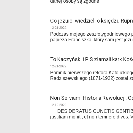
danej osoby są zgodne
Co jezuici wiedzieli o księdzu Rup
12-21-2022
Podczas mojego zeszłotygodniowego po
papieża Franciszka, który sam jest jezui
To Kaczyński i PiS złamali kark Ko
12-21-2022
Pomnik pierwszego rektora Katolickieg
Radziszewskiego (1871-1922) został z
Non Serviam. Historia Rewolucji. 
12-19-2022
DESIDERATUS CUNCTIS GENTIBUS Wcie
justitiam moniti, et non temnere divos. V