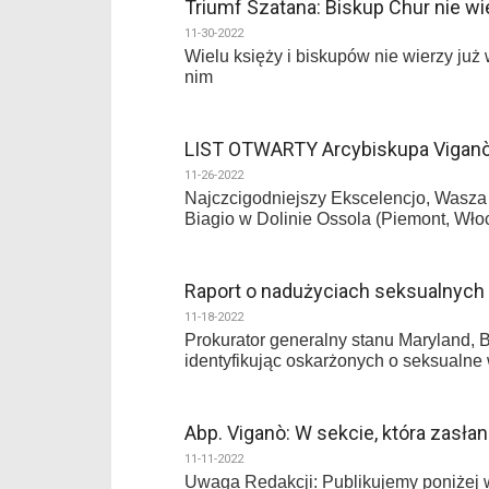
Triumf Szatana: Biskup Chur nie w
11-30-2022
Wielu księży i biskupów nie wierzy już 
nim
LIST OTWARTY Arcybiskupa Viganò 
11-26-2022
Najczcigodniejszy Ekscelencjo, Wasza n
Biagio w Dolinie Ossola (Piemont, Wło
Raport o nadużyciach seksualnych w
11-18-2022
Prokurator generalny stanu Maryland, B
identyfikując oskarżonych o seksualne
Abp. Viganò: W sekcie, która zasła
11-11-2022
Uwaga Redakcji: Publikujemy poniżej 