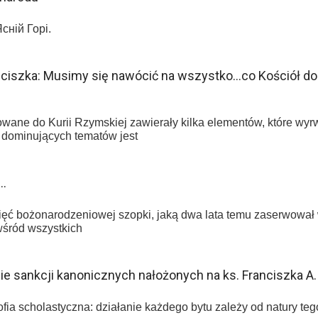
 Ясній Горі.
ciszka: Musimy się nawócić na wszystko…co Kościół do 
owane do Kurii Rzymskiej zawierały kilka elementów, które wyr
z dominujących tematów jest
…
ięć bożonarodzeniowej szopki, jaką dwa lata temu zaserwował 
wśród wszystkich
e sankcji kanonicznych nałożonych na ks. Franciszka A
ofia scholastyczna: działanie każdego bytu zależy od natury teg