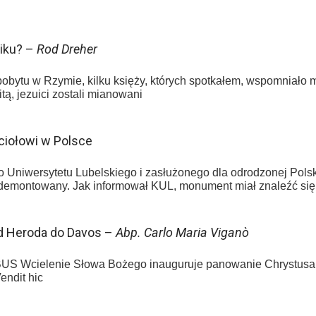
niku? –
Rod Dreher
bytu w Rzymie, kilku księży, których spotkałem, wspomniało
tą, jezuici zostali mianowani
ściołowi w Polsce
o Uniwersytetu Lubelskiego i zasłużonego dla odrodzonej Pols
demontowany. Jak informował KUL, monument miał znaleźć się
Od Heroda do Davos –
Abp. Carlo Maria Viganò
lenie Słowa Bożego inauguruje panowanie Chrystusa nad
endit hic