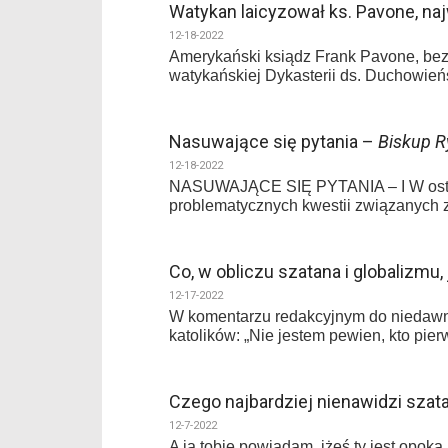
Watykan laicyzował ks. Pavone, n
12-18-2022
Amerykański ksiądz Frank Pavone, bez 
watykańskiej Dykasterii ds. Duchowie
Nasuwające się pytania –
Biskup R
12-18-2022
NASUWAJĄCE SIĘ PYTANIA – I W ostatni
problematycznych kwestii związanych z
Co, w obliczu szatana i globalizmu
12-17-2022
W komentarzu redakcyjnym do niedawne
katolików: „Nie jestem pewien, kto pier
Czego najbardziej nienawidzi szat
12-7-2022
A ja tobie powiadam, iżeś ty jest opok