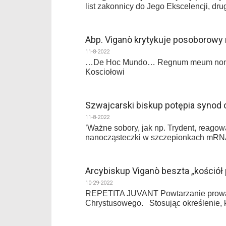
list zakonnicy do Jego Ekscelencji, dru
Abp. Viganò krytykuje posoborowy 
11-8-2022
…De Hoc Mundo… Regnum meum non est 
Kosciołowi
Szwajcarski biskup potępia synod o
11-8-2022
’Ważne sobory, jak np. Trydent, reagow
nanocząsteczki w szczepionkach mRNA,
Arcybiskup Viganò beszta „kościół
10-29-2022
REPETITA JUVANT Powtarzanie prowadzi
Chrystusowego. Stosując określenie, kt