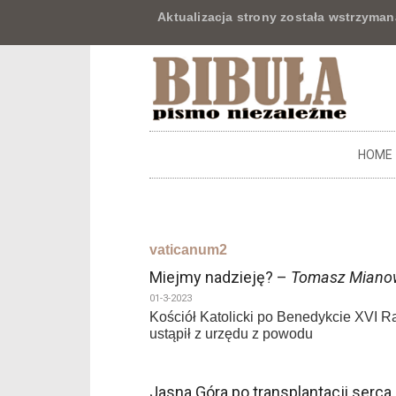
Aktualizacja strony została wstrzyman
HOME
vaticanum2
Miejmy nadzieję? –
Tomasz Miano
01-3-2023
Kościół Katolicki po Benedykcie XVI R
ustąpił z urzędu z powodu
Jasna Góra po transplantacji serca