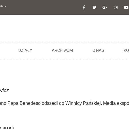
a
…
DZIAŁY
ARCHIWUM
O NAS
KO
wicz
ano Papa Benedetto odszedł do Winnicy Pańskiej. Media eksponu
 narodu