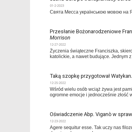
01-2-2023
Свята Месса українською мовою на
Przesłanie Bożonarodzeniowe Fran
Morrison
12-27-2022
Życzenia świąteczne Franciszka, skier
katolickie, a nawet budujące. Jednym 
Taką szopkę przygotował Watykan
12-25-2022
Wśród wielu osób wciąż żywa jest pam
ogromne emocje i jednocześnie złość 
Oświadczenie Abp. Viganò w sprawi
12-23-2022
Agere sequitur esse. Tak uczy nas filoz