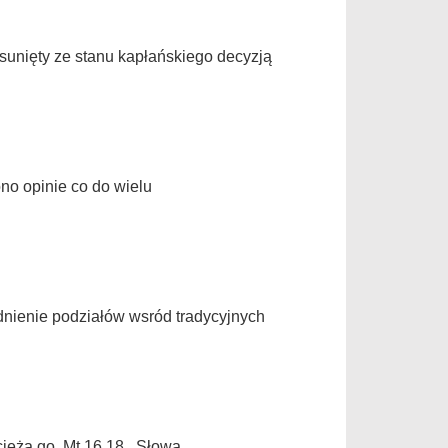
usunięty ze stanu kapłańskiego decyzją
o opinie co do wielu
nienie podziałów wsród tradycyjnych
wyciężą go. Mt 16,18 Słowa