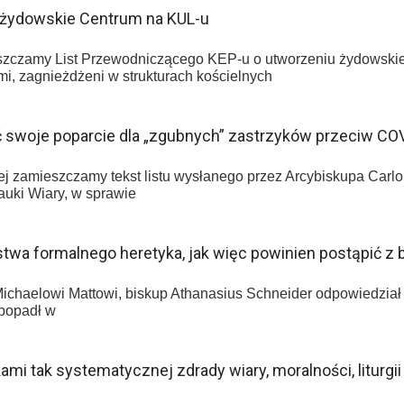
– żydowskie Centrum na KUL-u
eszczamy List Przewodniczącego KEP-u o utworzeniu żydowski
i, zagnieżdżeni w strukturach kościelnych
 swoje poparcie dla „zgubnych” zastrzyków przeciw CO
 zamieszczamy tekst listu wysłanego przez Arcybiskupa Carlo
Nauki Wiary, w sprawie
stwa formalnego heretyka, jak więc powinien postąpić z
aelowi Mattowi, biskup Athanasius Schneider odpowiedział na
 popadł w
kami tak systematycznej zdrady wiary, moralności, liturgii