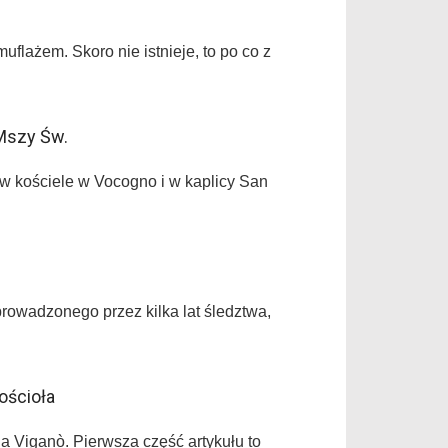
uflażem. Skoro nie istnieje, to po co z
Mszy Św.
 w kościele w Vocogno i w kaplicy San
prowadzonego przez kilka lat śledztwa,
ościoła
 Viganò. Pierwsza część artykułu to