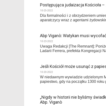
Postępująca judaizacja Kościoła 
10-25-2022
Dla formalności i z obrzydzeniem umi
aparatczycy wraz z agentami żydowskim
Abp Viganò: Watykan musi wycofać
10-23-2022
Uwaga Redakcji [The Remnant]: Poniżej
Ladarii Ferrera, prefekta Kongregacji 
Jeśli Kościół może usunąć z papie
10-20-2022
W niedawnym wywiadzie udzielonym Mich
papiestwo, gdy na początku 1300 roku
„Nigdy w historii nie byliśmy świad
Abp. Viganò