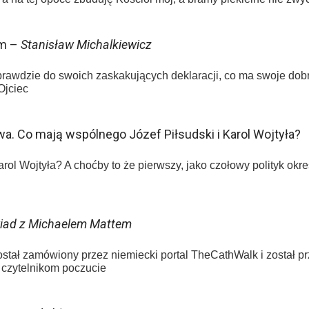
em –
Stanisław Michalkiewicz
rawdzie do swoich zaskakujących deklaracji, co ma swoje dobr
Ojciec
. Co mają wspólnego Józef Piłsudski i Karol Wojtyła?
rol Wojtyła? A choćby to że pierwszy, jako czołowy polityk okr
iad z Michaelem Mattem
stał zamówiony przez niemiecki portal TheCathWalk i został p
 czytelnikom poczucie