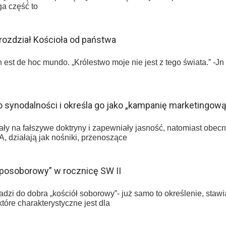
ga część to
rozdział Kościoła od państwa
de hoc mundo. „Królestwo moje nie jest z tego świata.” -J
 synodalności i określa go jako „kampanię marketingową”
ały na fałszywe doktryny i zapewniały jasność, natomiast obecn
 działają jak nośniki, przenoszące
 posoborowy” w rocznicę SW II
 do dobra „kościół soborowy”- już samo to określenie, stawia
óre charakterystyczne jest dla