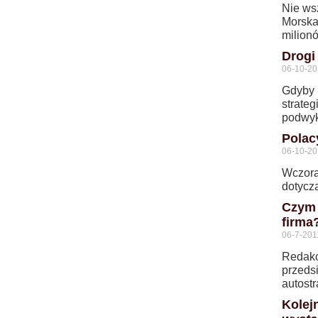
Nie ws
Morska
milion
Drogi
06-10-20
Gdyby p
strateg
podwyk
Polacy
06-10-20
Wczora
dotycz
Czym 
firma
06-7-201
Redakcj
przeds
autost
Kolej