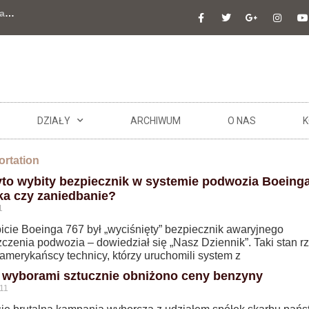
a
…
DZIAŁY
ARCHIWUM
O NAS
K
ortation
to wybity bezpiecznik w systemie podwozia Boeinga
ka czy zaniedbanie?
1
icie Boeinga 767 był „wyciśnięty” bezpiecznik awaryjnego
czenia podwozia – dowiedział się „Nasz Dziennik”. Taki stan r
 amerykańscy technicy, którzy uruchomili system z
 wyborami sztucznie obniżono ceny benzyny
11