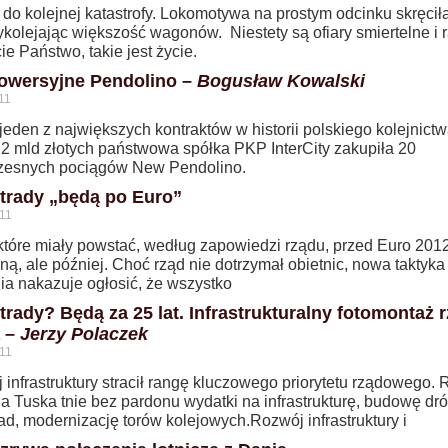
 do kolejnej katastrofy. Lokomotywa na prostym odcinku skręcił
kolejając większość wagonów. Niestety są ofiary smiertelne i 
e Państwo, takie jest życie.
owersyjne Pendolino –
Bogusław Kowalski
11
 jeden z największych kontraktów w historii polskiego kolejnictw
 2 mld złotych państwowa spółka PKP InterCity zakupiła 20
esnych pociągów New Pendolino.
trady „będą po Euro”
11
 które miały powstać, według zapowiedzi rządu, przed Euro 2012
ą, ale później. Choć rząd nie dotrzymał obietnic, nowa taktyka
ia nakazuje ogłosić, że wszystko
trady? Będą za 25 lat. Infrastrukturalny fotomontaż 
 –
Jerzy Polaczek
11
infrastruktury stracił rangę kluczowego priorytetu rządowego.
 Tuska tnie bez pardonu wydatki na infrastrukturę, budowę dró
ad, modernizację torów kolejowych.Rozwój infrastruktury i