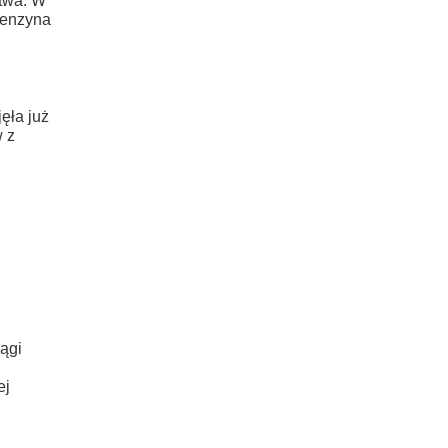
stwa. W
Benzyna
ęła już
w z
,
ągi
ej