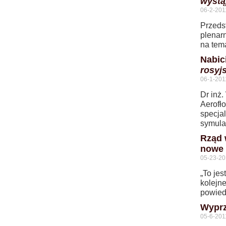
wystą
06-2-201
Przeds
plenar
na tem
Nabic
rosyj
06-1-201
Dr inż.
Aerofł
specja
symula
Rząd 
nowe 
05-23-20
„To jes
kolejne
powied
Wyprz
05-6-201