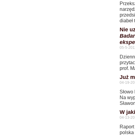
Przeks
narzęd
przeds
diabeł 
Nie u
Badan
ekspe
05-5-201
Dzienni
przytac
prof. 
Już m
04-19-20
Słowo 
Na wypa
Sławom
W jak
04-13-20
Raport 
polska