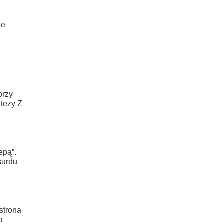
o
le
orzy
 tezy Z
epą”.
surdu
strona
a