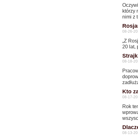
Oczywi
którzy
nimi z 
Rosja
08-26-20
„Z Ros
20 lat,
Straj
08-18-20
Pracow
doprow
zadłuż
Kto za
08-17-20
Rok te
wprowa
wszyscy
Dlacz
08-13-20