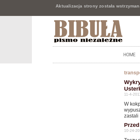
Aktualizacja strony została wstrzyman
HOME
transp
Wykry
Uster
11-4-201
W kokp
wypusz
zastali
Przed
10-24-20