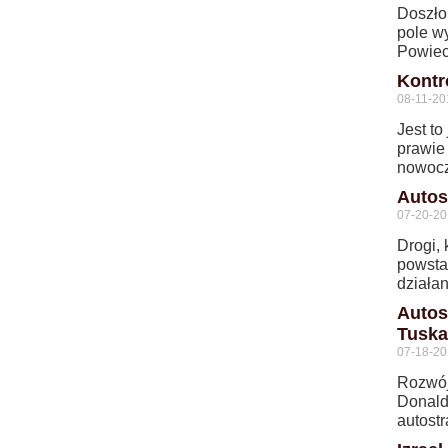
Doszło
pole wy
Powieci
Kontr
08-11-20
Jest to
prawie
nowocz
Autos
07-20-20
Drogi,
powstan
działan
Autos
Tuska
07-18-20
Rozwój 
Donalda
autostr