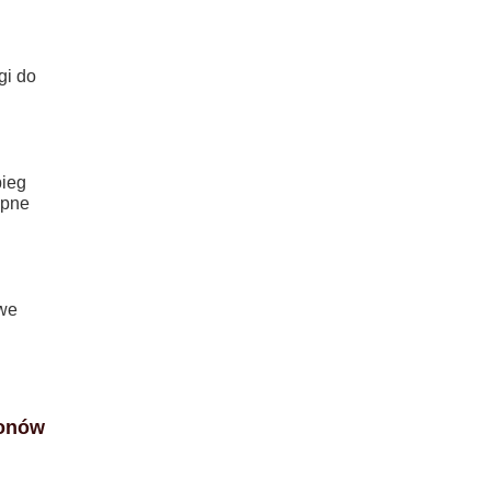
gi do
bieg
ępne
owe
ionów