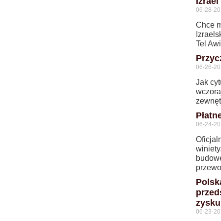
Izrael
06-28-20
Chce m
Izrael
Tel Aw
Przyc
06-26-20
Jak cyt
wczoraj
zewnętr
Płatn
06-24-20
Oficja
winiet
budowę
przewo
Polsk
przed
zysku
06-23-20