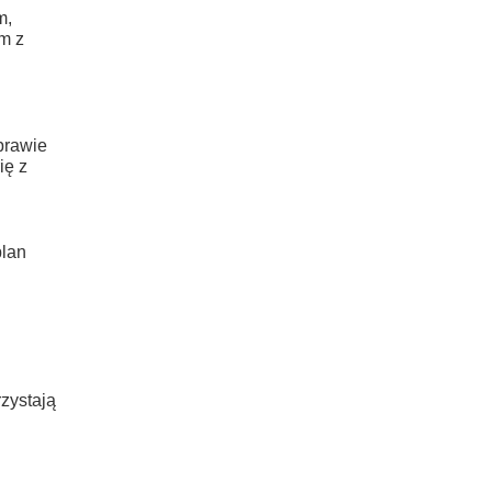
m,
m z
prawie
ię z
plan
zystają