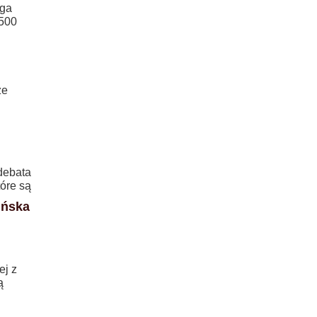
uga
 500
że
debata
óre są
ińska
ej z
ą