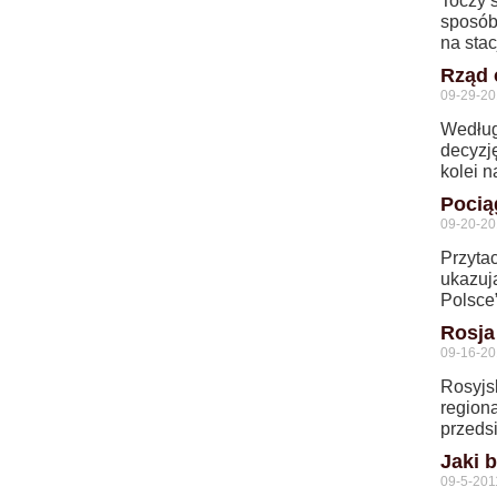
Toczy 
sposób
na stac
Rząd 
09-29-20
Według
decyzję
kolei n
Pocią
09-20-20
Przyta
ukazuj
Polsce”
Rosja
09-16-20
Rosyjs
region
przedsi
Jaki 
09-5-201