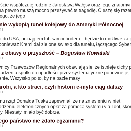
ście współczuję rodzinie Jarosława Wałęsy oraz jego znajomy
 na pewno muszą mocno przeżywać tę tragedię. Cieszę się raze
tego, że jego
nie wykopią tunel kolejowy do Ameryki Północnej
11
ji do USA, pociągiem lub samochodem – będzie to możliwe za 
 ponieważ Kreml dał zielone światło dla tunelu, łączącego Syber
k z obawy o przyszłość –
Bogusław Kowalski
11
nicy Przewozów Regionalnych obawiają się, że istnieje cichy 
adzenia spółki do upadłości przez systematyczne ponowne jej
anie. Wszystko po to, by na bazie masy
robi, a kto straci, czyli historii e-myta ciąg dalszy
11
mu rząd Donalda Tuska zapewniał, że na zniesieniu winiet i
dzeniu elektronicznych opłat za pomocą systemu via Tool, skor
. Niestety, miało być dobrze,
ego państwo nie zdało egzaminu?
11