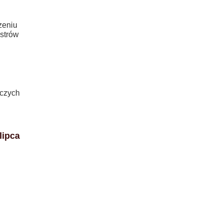
zeniu
strów
iczych
lipca