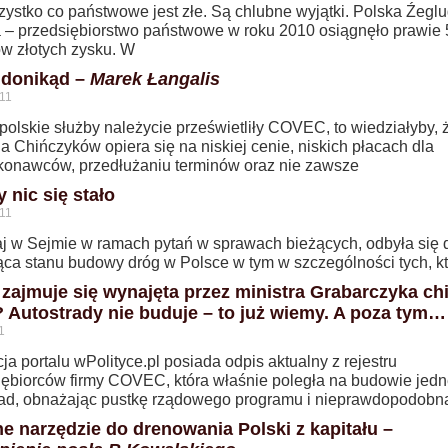
zystko co państwowe jest złe. Są chlubne wyjątki. Polska Źegl
 – przedsiębiorstwo państwowe w roku 2010 osiągnęło prawie
ów złotych zysku. W
 donikąd –
Marek Łangalis
11
olskie służby należycie prześwietliły COVEC, to wiedziałyby, 
ia Chińczyków opiera się na niskiej cenie, niskich płacach dla
onawców, przedłużaniu terminów oraz nie zawsze
 nic się stało
11
j w Sejmie w ramach pytań w sprawach bieżących, odbyła się 
ąca stanu budowy dróg w Polsce w tym w szczególności tych, kt
zajmuje się wynajęta przez ministra Grabarczyka ch
? Autostrady nie buduje – to już wiemy. A poza tym…
1
a portalu wPolityce.pl posiada odpis aktualny z rejestru
iębiorców firmy COVEC, która właśnie poległa na budowie jedn
rad, obnażając pustkę rządowego programu i nieprawdopodobn
ne narzędzie do drenowania Polski z kapitału –