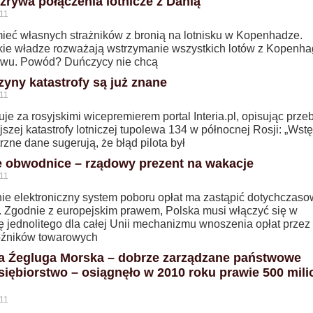
 zrywa połączenia lotnicze z Danią
11
ieć własnych strażników z bronią na lotnisku w Kopenhadze.
skie władze rozważają wstrzymanie wszystkich lotów z Kopenha
iwu. Powód? Duńczycy nie chcą
zyny katastrofy są już znane
11
uje za rosyjskimi wicepremierem portal Interia.pl, opisując prze
szej katastrofy lotniczej tupolewa 134 w północnej Rosji: „Wst
zne dane sugerują, że błąd pilota był
e obwodnice – rządowy prezent na wakacje
11
lnie elektroniczny system poboru opłat ma zastąpić dotychczas
y. Zgodnie z europejskim prawem, Polska musi włączyć się w
 jednolitego dla całej Unii mechanizmu wnoszenia opłat przez
źników towarowych
a Źegluga Morska – dobrze zarządzane państwowe
siębiorstwo – osiągnęło w 2010 roku prawie 500 mil
11