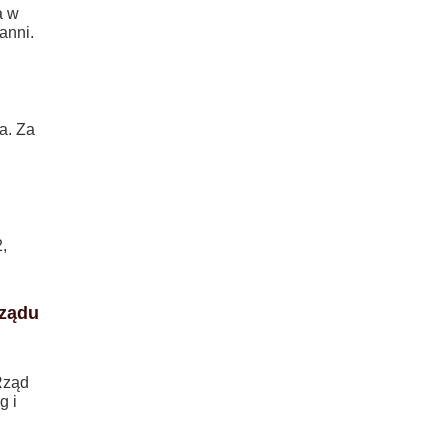
a w
ranni.
a. Za
,
rządu
 Rząd
g i