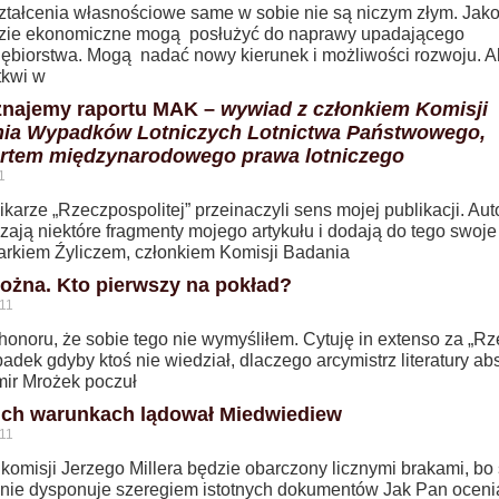
ztałcenia własnościowe same w sobie nie są niczym złym. Jak
zie ekonomiczne mogą posłużyć do naprawy upadającego
iębiorstwa. Mogą nadać nowy kierunek i możliwości rozwoju. A
tkwi w
znajemy raportu MAK –
wywiad z członkiem Komisji
ia Wypadków Lotniczych Lotnictwa Państwowego,
rtem międzynarodowego prawa lotniczego
1
karze „Rzeczpospolitej” przeinaczyli sens mojej publikacji. Aut
zają niektóre fragmenty mojego artykułu i dodają do tego swoje
Markiem Źyliczem, członkiem Komisji Badania
ożna. Kto pierwszy na pokład?
11
honoru, że sobie tego nie wymyśliłem. Cytuję in extenso za „Rz
dek gdyby ktoś nie wiedział, dlaczego arcymistrz literatury ab
ir Mrożek poczuł
ich warunkach lądował Miedwiediew
11
komisji Jerzego Millera będzie obarczony licznymi brakami, bo 
 nie dysponuje szeregiem istotnych dokumentów Jak Pan oceni