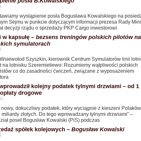
pienie posła B.Kowalskiego
1
tawiamy wystąpienie posła Bogusława Kowalskiego na posied
nym Sejmu w punkcie dotyczącym informacji prezesa Rady Mini
at decyzji rządu o sprzedaży PKP Cargo inwestorowi
i w kapsułę –
bezsens treningów polskich pilotów na
skich symulatorach
1
 Wsiewołod Szyszkin, kierownik Centrum Symulatorów linii lotn
ot na lotnisku Szeremietiewo: Rozumiemy wątpliwości polskich
listów co do zasadności ćwiczeń, związane z wyposażeniem
tora
wprowadził kolejny podatek tylnymi drzwiami – od 1 
opłaty drogowe
11
t nowy, dokuczliwy podatek, który wyciągnie z kieszeni Polaków
 miliardy złotych. Do tego wprowadzany tylnymi drzwiami” –
ział poseł Bogusław Kowalski (PiS) podczas
edaż spółek kolejowych –
Bogusław Kowalski
1