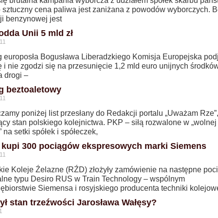
się brutalna kampania wyborcza z udziałem spółek skarbu pań
 sztuczny cena paliwa jest zaniżana z powodów wyborczych. 
ji benzynowej jest
odda Unii 5 mld zł
11
 europosła Bogusława Liberadzkiego Komisja Europejska podj
 i nie zgodzi się na przesunięcie 1,2 mld euro unijnych środkó
a drogi –
g beztoaletowy
11
czamy poniżej list przesłany do Redakcji portalu „Uważam Rze”
ący stan polskiego kolejnictwa. PKP – siłą rozwalone w „wolnej
 na setki spółek i spółeczek,
 kupi 300 pociągów ekspresowych marki Siemens
11
kie Koleje Źelazne (RŹD) złożyły zamówienie na następne poci
alne typu Desiro RUS w Train Technology – wspólnym
ębiorstwie Siemensa i rosyjskiego producenta techniki kolejow
był stan trzeźwości Jarosława Wałęsy?
1