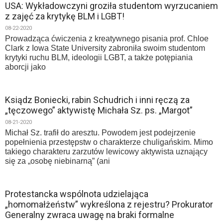
USA: Wykładowczyni groziła studentom wyrzucaniem
z zajęć za krytykę BLM i LGBT!
08-22-2020
Prowadząca ćwiczenia z kreatywnego pisania prof. Chloe
Clark z Iowa State University zabroniła swoim studentom
krytyki ruchu BLM, ideologii LGBT, a także potępiania
aborcji jako
Ksiądz Boniecki, rabin Schudrich i inni ręczą za
„tęczowego” aktywistę Michała Sz. ps. „Margot”
08-21-2020
Michał Sz. trafił do aresztu. Powodem jest podejrzenie
popełnienia przestępstw o charakterze chuligańskim. Mimo
takiego charakteru zarzutów lewicowy aktywista uznający
się za „osobę niebinarną” (ani
Protestancka wspólnota udzielająca
„homomałżeństw” wykreślona z rejestru? Prokurator
Generalny zwraca uwagę na braki formalne