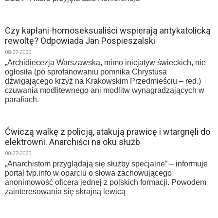
Czy kapłani-homoseksualiści wspierają antykatolicką
rewoltę? Odpowiada Jan Pospieszalski
08-27-2020
„Archidiecezja Warszawska, mimo inicjatyw świeckich, nie
ogłosiła (po sprofanowaniu pomnika Chrystusa
dźwigającego krzyż na Krakowskim Przedmieściu – red.)
czuwania modlitewnego ani modlitw wynagradzających w
parafiach.
Ćwiczą walkę z policją, atakują prawicę i wtargnęli do
elektrowni. Anarchiści na oku służb
08-27-2020
„Anarchistom przyglądają się służby specjalne” – informuje
portal tvp.info w oparciu o słowa zachowującego
anonimowość oficera jednej z polskich formacji. Powodem
zainteresowania się skrajną lewicą