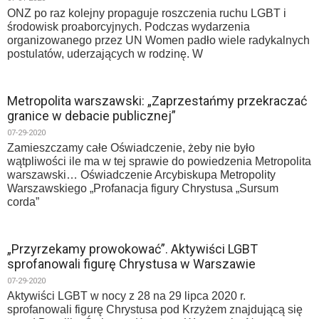
ONZ po raz kolejny propaguje roszczenia ruchu LGBT i
środowisk proaborcyjnych. Podczas wydarzenia
organizowanego przez UN Women padło wiele radykalnych
postulatów, uderzających w rodzinę. W
Metropolita warszawski: „Zaprzestańmy przekraczać
granice w debacie publicznej”
07-29-2020
Zamieszczamy całe Oświadczenie, żeby nie było
wątpliwości ile ma w tej sprawie do powiedzenia Metropolita
warszawski… Oświadczenie Arcybiskupa Metropolity
Warszawskiego „Profanacja figury Chrystusa „Sursum
corda”
„Przyrzekamy prowokować”. Aktywiści LGBT
sprofanowali figurę Chrystusa w Warszawie
07-29-2020
Aktywiści LGBT w nocy z 28 na 29 lipca 2020 r.
sprofanowali figurę Chrystusa pod Krzyżem znajdującą się