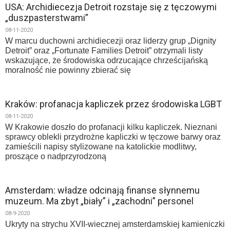
USA: Archidiecezja Detroit rozstaje się z tęczowymi
„duszpasterstwami”
08-11-2020
W marcu duchowni archidiecezji oraz liderzy grup „Dignity
Detroit” oraz „Fortunate Families Detroit” otrzymali listy
wskazujące, że środowiska odrzucające chrześcijańską
moralność nie powinny zbierać się
Kraków: profanacja kapliczek przez środowiska LGBT
08-11-2020
W Krakowie doszło do profanacji kilku kapliczek. Nieznani
sprawcy oblekli przydrożne kapliczki w tęczowe barwy oraz
zamieścili napisy stylizowane na katolickie modlitwy,
proszące o nadprzyrodzoną
Amsterdam: władze odcinają finanse słynnemu
muzeum. Ma zbyt „biały” i „zachodni” personel
08-9-2020
Ukryty na strychu XVII-wiecznej amsterdamskiej kamieniczki