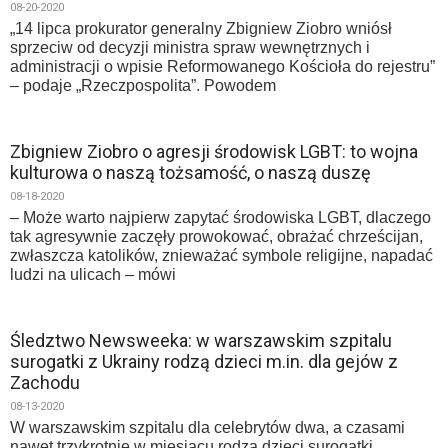
08-20-2020
„14 lipca prokurator generalny Zbigniew Ziobro wniósł
sprzeciw od decyzji ministra spraw wewnętrznych i
administracji o wpisie Reformowanego Kościoła do rejestru”
– podaje „Rzeczpospolita”. Powodem
Zbigniew Ziobro o agresji środowisk LGBT: to wojna
kulturowa o naszą tożsamość, o naszą duszę
08-18-2020
– Może warto najpierw zapytać środowiska LGBT, dlaczego
tak agresywnie zaczęły prowokować, obrażać chrześcijan,
zwłaszcza katolików, znieważać symbole religijne, napadać
ludzi na ulicach – mówi
Śledztwo Newsweeka: w warszawskim szpitalu
surogatki z Ukrainy rodzą dzieci m.in. dla gejów z
Zachodu
08-13-2020
W warszawskim szpitalu dla celebrytów dwa, a czasami
nawet trzykrotnie w miesiącu rodzą dzieci surogatki