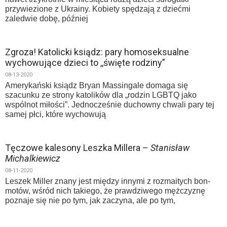
przywiezione z Ukrainy. Kobiety spędzają z dziećmi
zaledwie dobę, później
Zgroza! Katolicki ksiądz: pary homoseksualne
wychowujące dzieci to ,,święte rodziny”
08-13-2020
Amerykański ksiądz Bryan Massingale domaga się
szacunku ze strony katolików dla „rodzin LGBTQ jako
wspólnot miłości”. Jednocześnie duchowny chwali pary tej
samej płci, które wychowują
Tęczowe kalesony Leszka Millera –
Stanisław
Michalkiewicz
08-11-2020
Leszek Miller znany jest między innymi z rozmaitych bon-
motów, wśród nich takiego, że prawdziwego mężczyznę
poznaje się nie po tym, jak zaczyna, ale po tym,