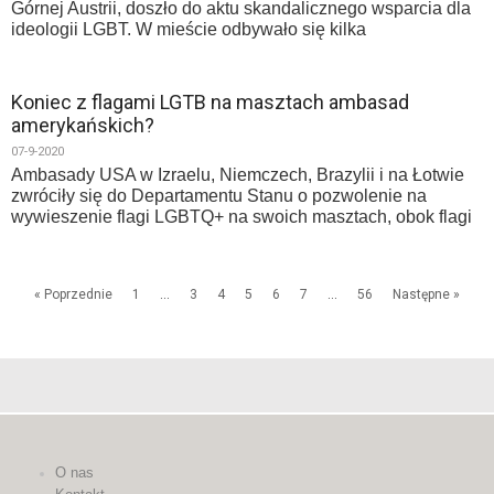
Górnej Austrii, doszło do aktu skandalicznego wsparcia dla
ideologii LGBT. W mieście odbywało się kilka
Koniec z flagami LGTB na masztach ambasad
amerykańskich?
07-9-2020
Ambasady USA w Izraelu, Niemczech, Brazylii i na Łotwie
zwróciły się do Departamentu Stanu o pozwolenie na
wywieszenie flagi LGBTQ+ na swoich masztach, obok flagi
« Poprzednie
1
…
3
4
5
6
7
…
56
Następne »
O nas