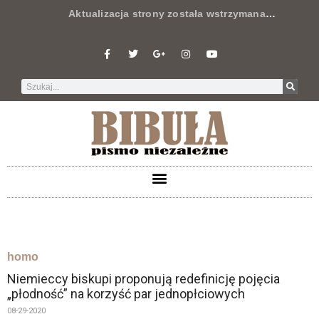
Aktualizacja strony została wstrzymana
…
homo
Niemieccy biskupi proponują redefinicję pojęcia
„płodność” na korzyść par jednopłciowych
08-29-2020