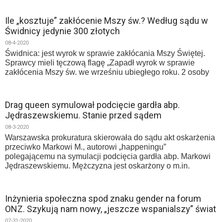
Ile „kosztuje” zakłócenie Mszy św.? Według sądu w
Świdnicy jedynie 300 złotych
08-4-2020
Świdnica: jest wyrok w sprawie zakłócania Mszy Świętej.
Sprawcy mieli tęczową flagę „Zapadł wyrok w sprawie
zakłócenia Mszy św. we wrześniu ubiegłego roku. 2 osoby
Drag queen symulował podcięcie gardła abp.
Jędraszewskiemu. Stanie przed sądem
08-3-2020
Warszawska prokuratura skierowała do sądu akt oskarżenia
przeciwko Markowi M., autorowi „happeningu”
polegającemu na symulacji podcięcia gardła abp. Markowi
Jędraszewskiemu. Mężczyzna jest oskarżony o m.in.
Inżynieria społeczna spod znaku gender na forum
ONZ. Szykują nam nowy, „jeszcze wspanialszy” świat
07-31-2020