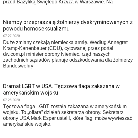
przed Bazyliką Świętego Krzyża w Warszawie. Na
Niemcy przepraszają żołnierzy dyskryminowanych z
powodu homoseksualizmu
07-27-2020
Duże zmiany czekają niemiecką armię. Według Annegret
Kramp-Karrenbauer (CDU), cytowanej przez portal
dw.com.pl minister obrony Niemiec, rząd naszych
zachodnich sąsiadów planuje odszkodowania dla żołnierzy
Bundeswehry
Dramat LGBT w USA. Tęczowa flaga zakazana w
amerykańskim wojsku
07-23-2020
Tęczowa flaga LGBT została zakazana w amerykańskim
wojsku. To „ofiara” działań sekretarza obrony. Sekretarz
obrony USA Mark Esper ustalił, które flagi może wywieszać
amerykańskie wojsko.