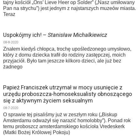
tajny kościół „Ons’ Lieve Heer op Solder” („Nasz umiłowany
Pan na strychu”) jest jednym z najstarszych muzeów miasta.
Teraz
Uspokójmy ich! –
Stanisław Michalkiewicz
08-8-2020
Znałem kiedyś chłopca, trochę upośledzonego umysłowo,
który z domu dziecka trafił do rodziny zastępczej, moich
przyjaciół. Było tam jeszcze kilkoro dzieci, ale już bez
żadnego
Papież Franciszek utrzymał w mocy usunięcie z
urzędu proboszcza-homoseksualisty obnoszącego
się z aktywnym życiem seksualnym
08-7-2020
O sprawie tej pisaliśmy już w zeszłym roku („Biskup
Amsterdamu odważył się narazić homolobby”). Ponad rok
temu proboszcz amsterdamskiego kościoła Vredeskerk
(Matki Bożej Królowej Pokoju)