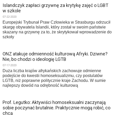
Islandczyk zapłaci grzywnę za krytykę zajęć o LGBT
w szkole
07-22-2020
Europejski Trybunał Praw Człowieka w Strasburgu odrzucił
skargę obywatela Islandii, który został w swoim państwie
skazany na grzywnę za to, że skrytykował wprowadzenie do
szkoły
ONZ atakuje odmienność kulturową Afryki. Dziwne?
Nie, bo chodzi o ideologię LGTB
07-17-2020
Duża liczba krajów afrykańskich zachowuje odmienne
podejście do kwestii homoseksualizmu, czy postulatów
LGTB, niż poprawne politycznie kraje Zachodu. W sumie
najlepszy dowód na odrębność kulturową
Prof. Legutko: Aktywiści homoseksualni zaczynają
sobie poczynać brutalnie. Praktycznie mogą robić, co
chcą