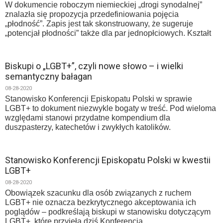
W dokumencie roboczym niemieckiej „drogi synodalnej”
znalazła się propozycja przedefiniowania pojęcia
„płodność”. Zapis jest tak skonstruowany, że sugeruje
„potencjał płodności” także dla par jednopłciowych. Kształt
Biskupi o „LGBT+”, czyli nowe słowo – i wielki
semantyczny bałagan
08-28-2020
Stanowisko Konferencji Episkopatu Polski w sprawie
LGBT+ to dokument niezwykle bogaty w treść. Pod wieloma
względami stanowi przydatne kompendium dla
duszpasterzy, katechetów i zwykłych katolików.
Stanowisko Konferencji Episkopatu Polski w kwestii
LGBT+
08-28-2020
Obowiązek szacunku dla osób związanych z ruchem
LGBT+ nie oznacza bezkrytycznego akceptowania ich
poglądów – podkreślają biskupi w stanowisku dotyczącym
LGBT+, które przyjęła dziś Konferencja