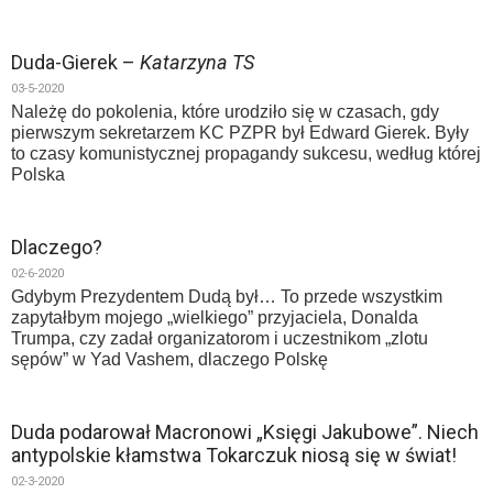
Duda-Gierek –
Katarzyna TS
03-5-2020
Należę do pokolenia, które urodziło się w czasach, gdy
pierwszym sekretarzem KC PZPR był Edward Gierek. Były
to czasy komunistycznej propagandy sukcesu, według której
Polska
Dlaczego?
02-6-2020
Gdybym Prezydentem Dudą był… To przede wszystkim
zapytałbym mojego „wielkiego” przyjaciela, Donalda
Trumpa, czy zadał organizatorom i uczestnikom „zlotu
sępów” w Yad Vashem, dlaczego Polskę
Duda podarował Macronowi „Księgi Jakubowe”. Niech
antypolskie kłamstwa Tokarczuk niosą się w świat!
02-3-2020