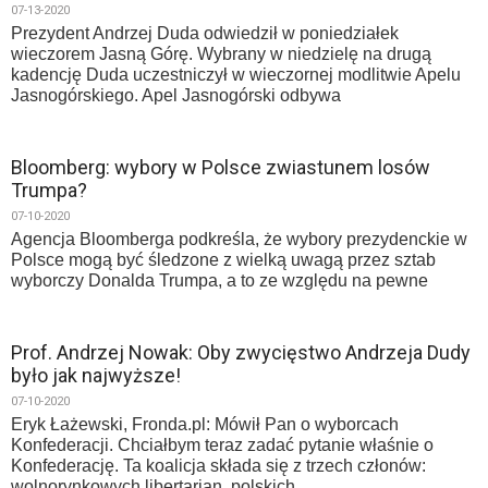
07-13-2020
Prezydent Andrzej Duda odwiedził w poniedziałek
wieczorem Jasną Górę. Wybrany w niedzielę na drugą
kadencję Duda uczestniczył w wieczornej modlitwie Apelu
Jasnogórskiego. Apel Jasnogórski odbywa
Bloomberg: wybory w Polsce zwiastunem losów
Trumpa?
07-10-2020
Agencja Bloomberga podkreśla, że wybory prezydenckie w
Polsce mogą być śledzone z wielką uwagą przez sztab
wyborczy Donalda Trumpa, a to ze względu na pewne
Prof. Andrzej Nowak: Oby zwycięstwo Andrzeja Dudy
było jak najwyższe!
07-10-2020
Eryk Łażewski, Fronda.pl: Mówił Pan o wyborcach
Konfederacji. Chciałbym teraz zadać pytanie właśnie o
Konfederację. Ta koalicja składa się z trzech członów:
wolnorynkowych libertarian, polskich