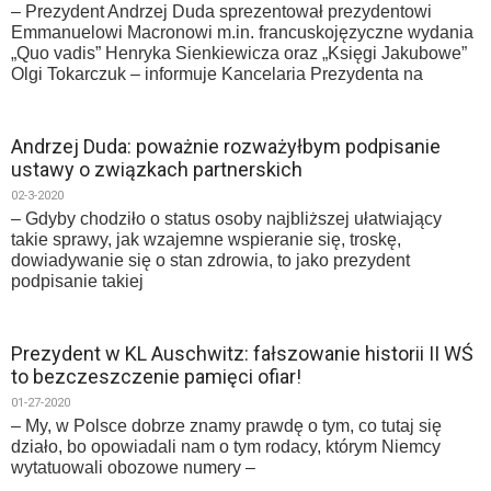
– Prezydent Andrzej Duda sprezentował prezydentowi
Emmanuelowi Macronowi m.in. francuskojęzyczne wydania
„Quo vadis” Henryka Sienkiewicza oraz „Księgi Jakubowe”
Olgi Tokarczuk – informuje Kancelaria Prezydenta na
Andrzej Duda: poważnie rozważyłbym podpisanie
ustawy o związkach partnerskich
02-3-2020
– Gdyby chodziło o status osoby najbliższej ułatwiający
takie sprawy, jak wzajemne wspieranie się, troskę,
dowiadywanie się o stan zdrowia, to jako prezydent
podpisanie takiej
Prezydent w KL Auschwitz: fałszowanie historii II WŚ
to bezczeszczenie pamięci ofiar!
01-27-2020
– My, w Polsce dobrze znamy prawdę o tym, co tutaj się
działo, bo opowiadali nam o tym rodacy, którym Niemcy
wytatuowali obozowe numery –