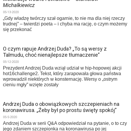
Michalkiewicz
05-13-2020
„Gdy władzę twórczy szał ogarnie, to nie ma dla niej rzeczy
trudnej” – twierdzi poeta – i chyba ma rację, o czym możemy
się przekonać
O czym rapuje Andrzej Duda? „To są wersy z
Talmudu, choć nienajlepsze tłumaczenie”
05-12-2020
Prezydent Andrzej Duda wziął udział w hip-hopowej akcji
hot16challenge2. Tekst, który zarapowała głowa państwa
wprowadził niektórych w konsternację. Wersy o „ostrym
cieniu mgły” wzięte zostały
Andrzej Duda o obowiązkowych szczepieniach na
koronawirusa. „Źeby był po prostu święty spokój”
05-5-2020
Andrzej Duda w serii Q&A odpowiedział na pytanie, o to czy
jego zdaniem szczepionka na koronawirusa po jej