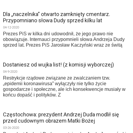
Dla „naczelnika” otwarto zamknięty cmentarz.
Przypomniano słowa Dudy sprzed kilku lat
04-12-2020
Prezes PiS w kilka dni udowodnił, że jego prawo nie
obowiązuje. Internauci przypomnieli słowa Andrzeja Dudy
sprzed lat. Prezes PiS Jarosław Kaczyński wraz ze świtą
Dostaniesz od wujka list! (z komisji wyborczej)
04-9-2020
Restrykcje rządowe związane ze zwalczaniem tzw.
„epidemii koronawirusa” wyłączyły nie tylko życie
gospodarcze i społeczne, ale ich konsekwencje musiały w
końcu dopaść i polityków. Z
Częstochowa: prezydent Andrzej Duda modlił się
przed cudownym obrazem Matki Bożej
03-26-2020