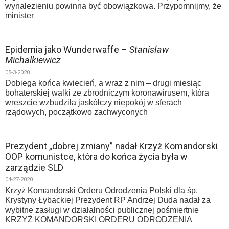
wynalezieniu powinna być obowiązkowa. Przypomnijmy, że
minister
Epidemia jako Wunderwaffe –
Stanisław
Michalkiewicz
05-3-2020
Dobiega końca kwiecień, a wraz z nim – drugi miesiąc
bohaterskiej walki ze zbrodniczym koronawirusem, która
wreszcie wzbudziła jaskółczy niepokój w sferach
rządowych, początkowo zachwyconych
Prezydent „dobrej zmiany” nadał Krzyż Komandorski
OOP komunistce, która do końca życia była w
zarządzie SLD
04-27-2020
Krzyż Komandorski Orderu Odrodzenia Polski dla śp.
Krystyny Łybackiej Prezydent RP Andrzej Duda nadał za
wybitne zasługi w działalności publicznej pośmiertnie
KRZYŹ KOMANDORSKI ORDERU ODRODZENIA