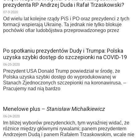
prezydenta RP Andrzej Duda i Rafał Trzaskowski?
07-3-2020
Od wielu lat kolejne rządy PiS i PO oraz prezydenci z tych
formacji wspierają Ukrainę. Ta jednak nie tylko blokuje
pochówki ofiar ludobójstwa przeprowadzonego przez
Po spotkaniu prezydentów Dudy i Trumpa: Polska
uzyska szybki dostęp do szczepionki na COVID-19
06-25-2020
Prezydent USA Donald Trump powiedział w środę, że
Polska uzyska szybki dostęp do wyprodukowanej w
Stanach Zjednoczonych szczepionki na koronawirusa. –
Pracujemy nad nią bardzo
Menelowe plus –
Stanisław Michalkiewicz
06-24-2020
Im bliżej wyborów prezydenckich, tym wyraźniej widać, że
różnice między głównymi rywalami; panem prezydentem
Andrzejem Dudą i panem Rafałem Trzaskowskim, wcale nie