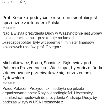
są takie duże,
Prof. Kołodko: podsycanie rusofobii i sinofobii jest
sprzeczne z interesem Polski
06-24-2020
Nagła wizyta prezydenta Dudy w Waszyngtonie jest wbrew
polskiej racji stanu – przekonuje na łamach
„Rzeczpospolitej” były wicepremier i minister finansów
lewicowych rządów, prof. Grzegorz
Michalkiewicz, Braun, Sośnierz i Bąkiewicz pod
Pałacem Prezydenckim. Wielki apel, by Andrzej Duda
zdecydowanie przeciwstawił się roszczeniom
żydowskim
06-23-2020
Przed Pałacem Prezydenckim odbyła się pikieta
organizowana przez Roty Niepodległości. Uczestnicy
manifestacji apelowali do prezydenta Andrzeja Dudy, by
podczas wizyty w USA i rozmowie z