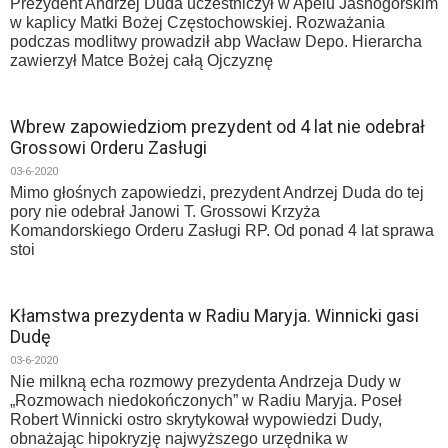
Prezydent Andrzej Duda uczestniczył w Apelu Jasnogórskim
w kaplicy Matki Bożej Częstochowskiej. Rozważania
podczas modlitwy prowadził abp Wacław Depo. Hierarcha
zawierzył Matce Bożej całą Ojczyznę
Wbrew zapowiedziom prezydent od 4 lat nie odebrał
Grossowi Orderu Zasługi
03-6-2020
Mimo głośnych zapowiedzi, prezydent Andrzej Duda do tej
pory nie odebrał Janowi T. Grossowi Krzyża
Komandorskiego Orderu Zasługi RP. Od ponad 4 lat sprawa
stoi
Kłamstwa prezydenta w Radiu Maryja. Winnicki gasi
Dudę
03-6-2020
Nie milkną echa rozmowy prezydenta Andrzeja Dudy w
„Rozmowach niedokończonych” w Radiu Maryja. Poseł
Robert Winnicki ostro skrytykował wypowiedzi Dudy,
obnażając hipokryzję najwyższego urzędnika w