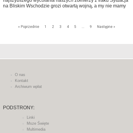
najszybszego wycofania naszych żołnierzy z Iraku Sytuacja
na Bliskim Wschodzie grozi otwartą wojną, a my nie mamy
« Poprzednie
1
2
3
4
5
…
9
Następne »
O nas
Kontakt
Archiwum wpłat
PODSTRONY:
Linki
Msze Święte
Multimedia