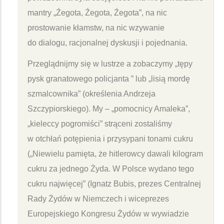
mantry „Źegota, Źegota, Źegota”, na nic
prostowanie kłamstw, na nic wzywanie
do dialogu, racjonalnej dyskusji i pojednania.
Przeglądnijmy się w lustrze a zobaczymy „tępy
pysk granatowego policjanta ” lub „lisią mordę
szmalcownika” (określenia Andrzeja
Szczypiorskiego). My – „pomocnicy Amaleka”,
„kieleccy pogromiści” strąceni zostaliśmy
w otchłań potępienia i przysypani tonami cukru
(„Niewielu pamięta, że hitlerowcy dawali kilogram
cukru za jednego Żyda. W Polsce wydano tego
cukru najwięcej” (Ignatz Bubis, prezes Centralnej
Rady Żydów w Niemczech i wiceprezes
Europejskiego Kongresu Żydów w wywiadzie