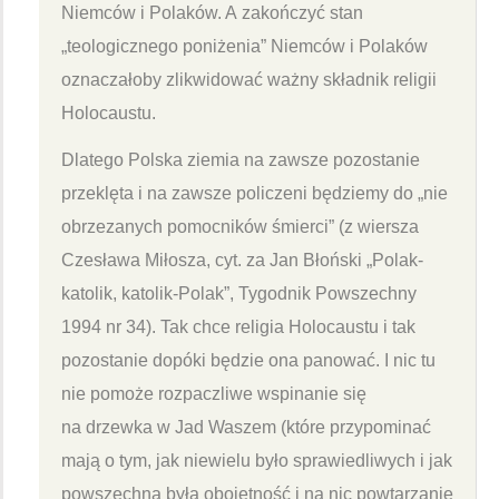
Niemców i Polaków. A zakończyć stan
„teologicznego poniżenia” Niemców i Polaków
oznaczałoby zlikwidować ważny składnik religii
Holocaustu.
Dlatego Polska ziemia na zawsze pozostanie
przeklęta i na zawsze policzeni będziemy do „nie
obrzezanych pomocników śmierci” (z wiersza
Czesława Miłosza, cyt. za Jan Błoński „Polak-
katolik, katolik-Polak”, Tygodnik Powszechny
1994 nr 34). Tak chce religia Holocaustu i tak
pozostanie dopóki będzie ona panować. I nic tu
nie pomoże rozpaczliwe wspinanie się
na drzewka w Jad Waszem (które przypominać
mają o tym, jak niewielu było sprawiedliwych i jak
powszechna była obojętność i na nic powtarzanie