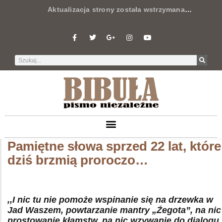
Aktualizacja strony została wstrzymana
…
Pamiętne słowa sprzed 22 lat, które
dziś brzmią proroczo…
,,I nic tu nie pomoże wspinanie się na drzewka w
Jad Waszem, powtarzanie mantry „Źegota”, na nic
prostowanie kłamstw, na nic wzywanie do dialogu