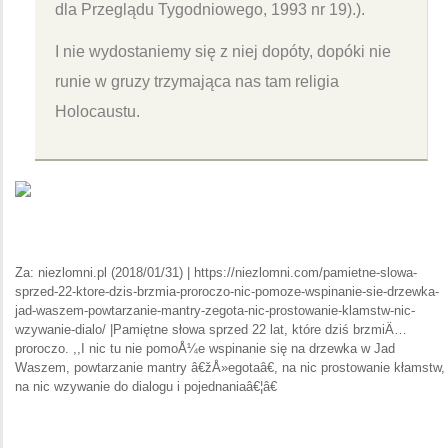
dla Przeglądu Tygodniowego, 1993 nr 19).).
I nie wydostaniemy się z niej dopóty, dopóki nie
runie w gruzy trzymająca nas tam religia
Holocaustu.
Za: niezlomni.pl (2018/01/31) | https://niezlomni.com/pamietne-slowa-
sprzed-22-ktore-dzis-brzmia-proroczo-nic-pomoze-wspinanie-sie-drzewka-
jad-waszem-powtarzanie-mantry-zegota-nic-prostowanie-klamstw-nic-
wzywanie-dialo/ |Pamiętne słowa sprzed 22 lat, które dziś brzmiÄ…
proroczo. ,,I nic tu nie pomoÅ¼e wspinanie się na drzewka w Jad
Waszem, powtarzanie mantry â€žÅ»egotaâ€, na nic prostowanie kłamstw,
na nic wzywanie do dialogu i pojednaniaâ€¦â€