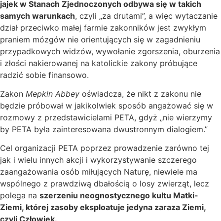
jajek w Stanach Zjednoczonych odbywa się w takich
samych warunkach
, czyli „za drutami”, a więc wytaczanie
dział przeciwko małej farmie zakonników jest zwykłym
praniem mózgów nie orientujących się w zagadnieniu
przypadkowych widzów, wywołanie zgorszenia, oburzenia
i złości nakierowanej na katolickie zakony próbujące
radzić sobie finansowo.
Zakon
Mepkin Abbey
oświadcza, że nikt z zakonu nie
będzie próbował w jakikolwiek sposób angażować się w
rozmowy z przedstawicielami PETA, gdyż „nie wierzymy
by PETA była zainteresowana dwustronnym dialogiem.”
Cel organizacji PETA poprzez prowadzenie zarówno tej
jak i wielu innych akcji i wykorzystywanie szczerego
zaangażowania osób miłujących Naturę, niewiele ma
wspólnego z prawdziwą dbałością o losy zwierząt, lecz
polega na
szerzeniu neognostycznego kultu Matki-
Ziemi, której zasoby eksploatuje jedyna zaraza Ziemi,
czyli Człowiek.