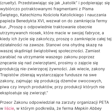
(
cruelty
). Przedstawiając się jak „katolik” i podpierając się
wybiórczo potraktowanymi fragmentami z Pisma
Świętego, Katechizmu Kościoła Katolickiego i nauczania
papieża Benedykta XVI, wezwał on do zamknięcia fermy
kur. „Proszę o odpowiednie traktowanie obecnie
utrzymywanch niosek, które macie w swojej
fabryce
, a
kiedy ich życie się zakończy, proszę o zamknięcie całej tej
działalności na zawsze. Stanowi ona ohydną skazę na
waszej skądiniąd świątobliwej społeczności. Zamiast
zarabiać na utrzymanie waszego zakonu poprzez
znęcanie się nad zwierzętami, prosimy o zajęcie się
produkcją nie-zwierzęcej żywności. Jak wiecie, zakony
Trapistów zbierają wystarczające fundusze na swe
zakony, zajmując się produkcją dżemów owocowych,
piwa czy innych produktów, przy produkcji których nie
eksploatuje się zwierząt.”
Przeor Zakonu odpowiedział na zarzuty organizacji PETA
w
liście
, w którym podkreśla, że ferma
Mepkin Abbey