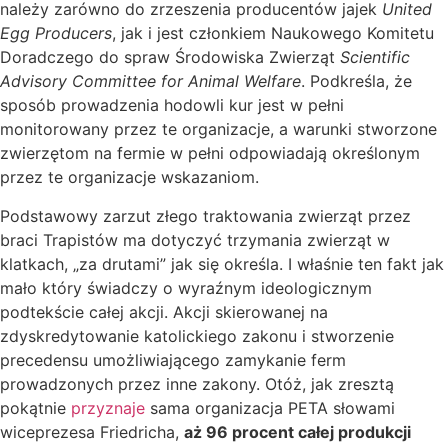
należy zarówno do zrzeszenia producentów jajek
United
Egg Producers
, jak i jest członkiem Naukowego Komitetu
Doradczego do spraw Środowiska Zwierząt
Scientific
Advisory Committee for Animal Welfare
. Podkreśla, że
sposób prowadzenia hodowli kur jest w pełni
monitorowany przez te organizacje, a warunki stworzone
zwierzętom na fermie w pełni odpowiadają określonym
przez te organizacje wskazaniom.
Podstawowy zarzut złego traktowania zwierząt przez
braci Trapistów ma dotyczyć trzymania zwierząt w
klatkach, „za drutami” jak się określa. I właśnie ten fakt jak
mało który świadczy o wyraźnym ideologicznym
podtekście całej akcji. Akcji skierowanej na
zdyskredytowanie katolickiego zakonu i stworzenie
precedensu umożliwiającego zamykanie ferm
prowadzonych przez inne zakony. Otóż, jak zresztą
pokątnie
przyznaje
sama organizacja PETA słowami
wiceprezesa Friedricha,
aż 96 procent całej produkcji