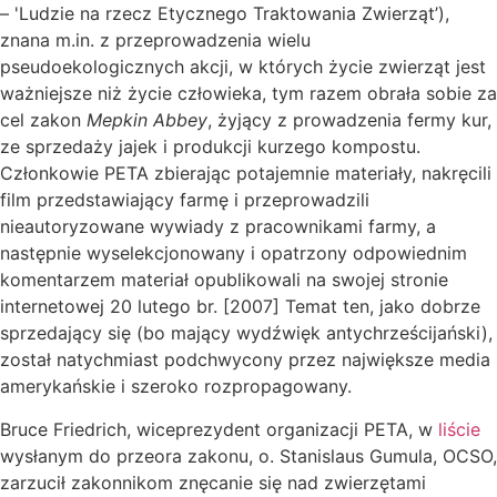
– 'Ludzie na rzecz Etycznego Traktowania Zwierząt’),
znana m.in. z przeprowadzenia wielu
pseudoekologicznych akcji, w których życie zwierząt jest
ważniejsze niż życie człowieka, tym razem obrała sobie za
cel zakon
Mepkin Abbey
, żyjący z prowadzenia fermy kur,
ze sprzedaży jajek i produkcji kurzego kompostu.
Członkowie PETA zbierając potajemnie materiały, nakręcili
film przedstawiający farmę i przeprowadzili
nieautoryzowane wywiady z pracownikami farmy, a
następnie wyselekcjonowany i opatrzony odpowiednim
komentarzem materiał opublikowali na swojej stronie
internetowej 20 lutego br. [2007] Temat ten, jako dobrze
sprzedający się (bo mający wydźwięk antychrześcijański),
został natychmiast podchwycony przez największe media
amerykańskie i szeroko rozpropagowany.
Bruce Friedrich, wiceprezydent organizacji PETA, w
liście
wysłanym do przeora zakonu, o. Stanislaus Gumula, OCSO,
zarzucił zakonnikom znęcanie się nad zwierzętami