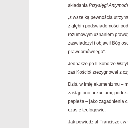
składania
Przysięgi Antymode
„z wszelką pewnością utrzymu
z głębin podświadomości pod
rozumowym uznaniem prawdy pr
zaświadczył i objawił Bóg os
prawdomównego”.
Jednakże po II Soborze Watyk
zaś Kościół zrezygnował z c
Dziś, w imię ekumenizmu – m
zastąpiono uczuciami, podcz
papieża – jako zagadnienia c
czasie teologowie.
Jak powiedział Franciszek w G