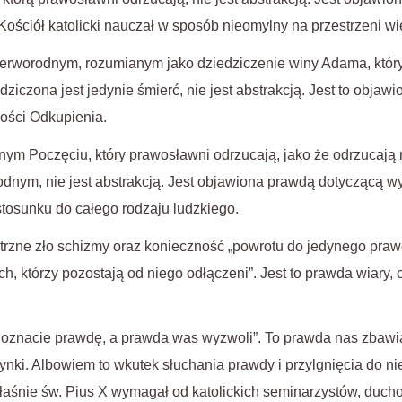
Kościół katolicki nauczał w sposób nieomylny na przestrzeni w
pierworodnym, rozumianym jako dziedziczenie winy Adama, któr
dziczona jest jedynie śmierć, nie jest abstrakcją. Jest to obja
ności Odkupienia.
nym Poczęciu, który prawosławni odrzucają, jako że odrzucają r
dnym, nie jest abstrakcją. Jest objawiona prawdą dotyczącą w
tosunku do całego rodzaju ludzkiego.
ętrzne zło schizmy oraz konieczność „powrotu do jedynego pra
, którzy pozostają od niego odłączeni”. Jest to prawda wiary, 
Poznacie prawdę, a prawda was wyzwoli”. To prawda nas zbawi
nki. Albowiem to wkutek słuchania prawdy i przylgnięcia do nie
łaśnie św. Pius X wymagał od katolickich seminarzystów, duch