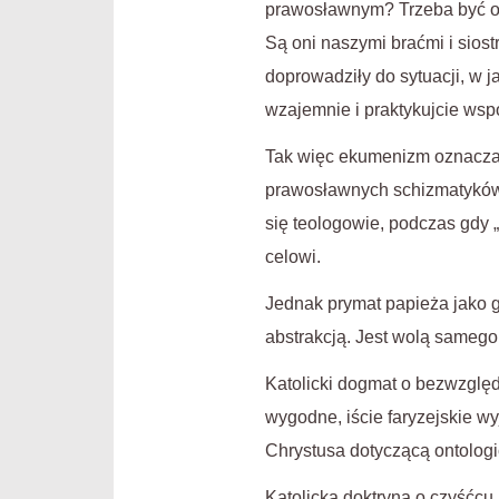
prawosławnym? Trzeba być o
Są oni naszymi braćmi i sios
doprowadziły do sytuacji, w j
wzajemnie i praktykujcie wspó
Tak więc ekumenizm oznacza „
prawosławnych schizmatyków. 
się teologowie, podczas gdy
celowi.
Jednak prymat papieża jako g
abstrakcją. Jest wolą samego
Katolicki dogmat o bezwzględ
wygodne, iście faryzejskie wy
Chrystusa dotyczącą ontologi
Katolicka doktryna o czyśćcu,