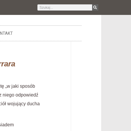
NTAKT
rrara
tę „w jaki sposób
ez niego odpowiedź
iół wojujący ducha
ąsiadem