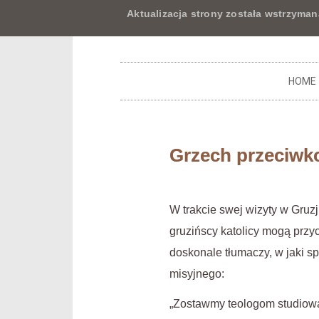
Aktualizacja strony została wstrzyman
HOME
Grzech przeciw
W trakcie swej wizyty w Gruz
gruzińscy katolicy mogą prz
doskonale tłumaczy, w jaki 
misyjnego:
„Zostawmy teologom studiowa