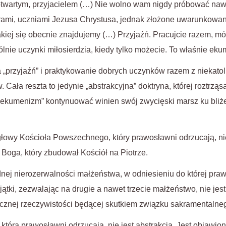
twartym, przyjacielem (…) Nie wolno wam nigdy próbować na
trami, uczniami Jezusa Chrystusa, jednak złożone uwarunkowan
akiej się obecnie znajdujemy (…) Przyjaźń. Pracujcie razem, mód
lnie uczynki miłosierdzia, kiedy tylko możecie. To właśnie ek
przyjaźń” i praktykowanie dobrych uczynków razem z niekatoli
Cała reszta to jedynie „abstrakcyjna” doktryna, której roztrz
 „ekumenizm” kontynuować winien swój zwycięski marsz ku bli
łowy Kościoła Powszechnego, który prawosławni odrzucają, nie
 Boga, który zbudował Kościół na Piotrze.
nej nierozerwalności małżeństwa, w odniesieniu do której pra
jątki, zezwalając na drugie a nawet trzecie małżeństwo, nie jest
cznej rzeczywistości będącej skutkiem związku sakramentalne
 którą prawosławni odrzucają, nie jest abstrakcją. Jest objawi