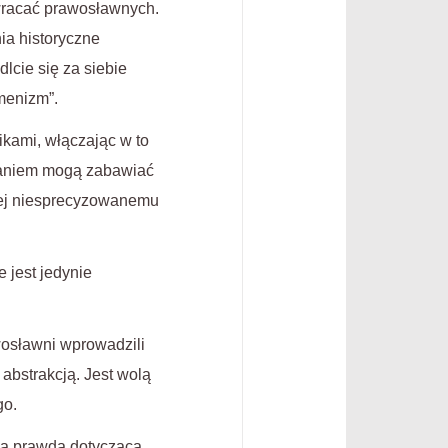
wracać prawosławnych.
ia historyczne
lcie się za siebie
umenizm”.
kami, włączając w to
ąsaniem mogą zabawiać
żej niesprecyzowanemu
 jest jedynie
wosławni wprowadzili
 abstrakcją. Jest wolą
go.
oną prawdą dotyczącą