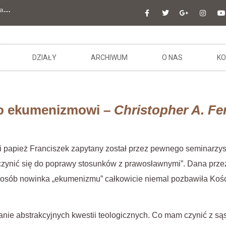
a
…
DZIAŁY
ARCHIWUM
O NAS
KO
ko ekumenizmowi –
Christopher A. Fe
ji papież Franciszek zapytany został przez pewnego seminarzys
yczynić się do poprawy stosunków z prawosławnymi”. Dana prz
sposób nowinka „ekumenizmu” całkowicie niemal pozbawiła Kośc
nie abstrakcyjnych kwestii teologicznych. Co mam czynić z s