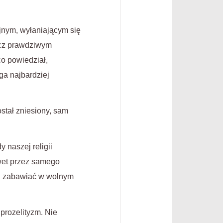
ijnym, wyłaniającym się
ecz prawdziwym
o powiedział,
ga najbardziej
stał zniesiony, sam
naszej religii
wet przez samego
ej zabawiać w wolnym
prozelityzm. Nie