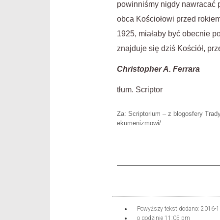
powinniśmy nigdy nawracać 
obca Kościołowi przed rokiem
1925, miałaby być obecnie post
znajduje się dziś Kościół, pr
Christopher A. Ferrara
tłum. Scriptor
Za: Scriptorium – z blogosfery Trady
ekumenizmowi/
Powyższy tekst dodano:
2016-1
o godzinie
11:05 pm