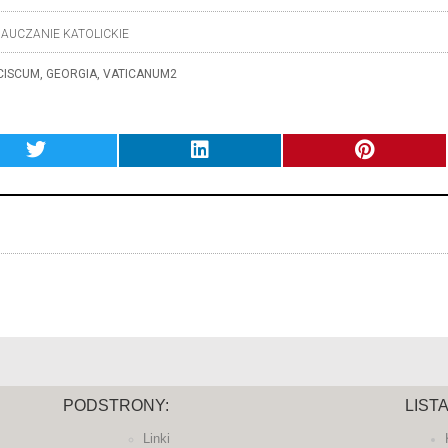
AUCZANIE KATOLICKIE
CISCUM
,
GEORGIA
,
VATICANUM2
PODSTRONY:
LIST
Linki