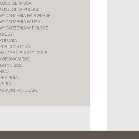
KOŚCIÓŁ W USA
KOŚCIÓŁ W POLSCE
WYDARZENIA NA ŚWIECIE
WYDARZENIA W USA
WYDARZENIA W POLSCE
KRESY
POLONIA
PUBLICYSTYKA
NAUCZANIE KATOLICKIE
KORONAWIRUS
KATYN 2010
NWO
PERFIDIA
VARIA
KSIĄŻKI POLECANE