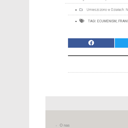
Umieszczono w Działach:
N
TAGI:
ECUMENISM
,
FRAN
O nas