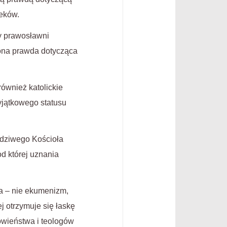
ieków.
y prawosławni
wiona prawda dotycząca
ównież katolickie
yjątkowego statusu
wdziwego Kościoła
od której uznania
a – nie ekumenizm,
j otrzymuje się łaskę
owieństwa i teologów