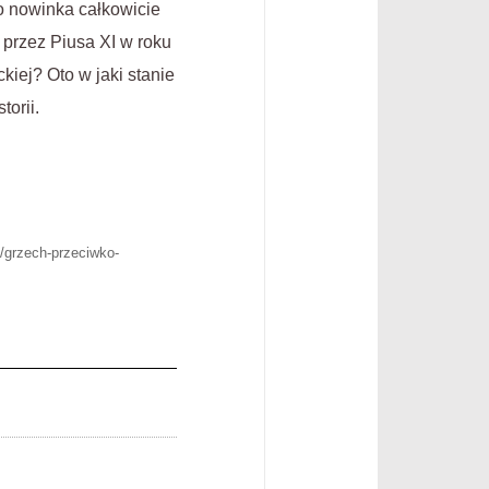
 nowinka całkowicie
 przez Piusa XI w roku
kiej? Oto w jaki stanie
orii.
2/grzech-przeciwko-