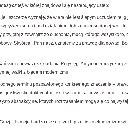
rnistycznej
, w której znajdował się następujący ustęp:
ję i szczerze wyznaję, że wiara nie jest ślepym uczuciem relig
 wpływem serca i pod działaniem dobrze usposobionej woli, l
zyjętej z zewnątrz ze słuchania, mocą którego wszystko to, c
obowy, Stwórca i Pan nasz, uznajemy za prawdę dla powagi Bo
ańskim obowiązek składania Przysięgi Antymodernistycznej zo
zynnej walki z błędem modernizmu.
odnego terminu pozbawionego konkretnego znaczenia – prawdy 
as gdy kwestie doktrynalne lekceważone są powszechnie – na
zysto abstrakcyjne, których roztrząsaniem mogą się co najwyż
ruzji: „Istnieje bardzo ciężki grzech przeciwko ekumenizmowi: 