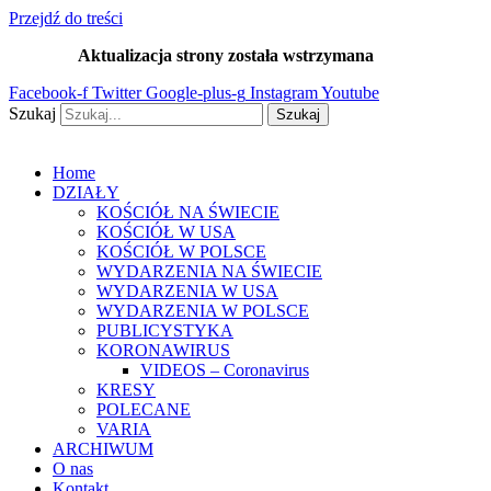
Przejdź do treści
Aktualizacja strony została wstrzymana
…
Facebook-f
Twitter
Google-plus-g
Instagram
Youtube
Szukaj
Szukaj
Home
DZIAŁY
KOŚCIÓŁ NA ŚWIECIE
KOŚCIÓŁ W USA
KOŚCIÓŁ W POLSCE
WYDARZENIA NA ŚWIECIE
WYDARZENIA W USA
WYDARZENIA W POLSCE
PUBLICYSTYKA
KORONAWIRUS
VIDEOS – Coronavirus
KRESY
POLECANE
VARIA
ARCHIWUM
O nas
Kontakt