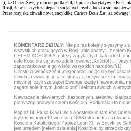
[i] że Ojciec Święty mocno podkreślił, iż prace charytatywne Kościo
Rosji, że w naszych zabiegach socjalnych osoba ludzka stoi na pier
Prasa rosyjska chwali nową encyklikę
Caritas Deus Est
„za odwagę”
KOMENTARZ
BIBUŁY
: Nie po raz kolejny słyszymy z u
wszystkich pracujących w Rosji „misjonarzy”, iż celem 
CELEM KOŚCIOŁA, należy zapytać tych katolickich duc
cele Kościoła są jasno zdefiniowane: „Kościół […] otrzy
zapoczątkowania go wśród wszystkich narodów.”(1)
Często ci współcześni „misjonarze” bojąc się być oskarż
słówko, używając je jako straszak, oczywiście zmieniają
misyjnej, czyli szerzącej Ewangelizację i nawracania,
zagarnianie innym „kościołom” i sektom swoich wiernych
Nawracanie niewiernych, bezbożnych, ateistów, błądz
pierwszoplanowym celem Kościoła. Podkreślali to nieust
Papież Bł. Piusa IX w Liście Apostolskim
Iam Vos Omne
wystosowanym 13 września 1868 roku podczas otwarcia 
Kościoła Katolickiego; Papież Leon XIII w Encyklice
Sat
jest urzędem [celem działania] Kościoła: by strzec doktr