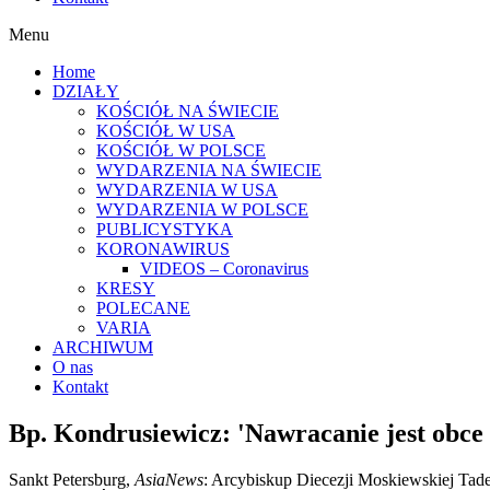
Menu
Home
DZIAŁY
KOŚCIÓŁ NA ŚWIECIE
KOŚCIÓŁ W USA
KOŚCIÓŁ W POLSCE
WYDARZENIA NA ŚWIECIE
WYDARZENIA W USA
WYDARZENIA W POLSCE
PUBLICYSTYKA
KORONAWIRUS
VIDEOS – Coronavirus
KRESY
POLECANE
VARIA
ARCHIWUM
O nas
Kontakt
Bp. Kondrusiewicz: 'Nawracanie jest obce
Sankt Petersburg,
AsiaNews
:
Arcybiskup Diecezji Moskiewskiej Tad