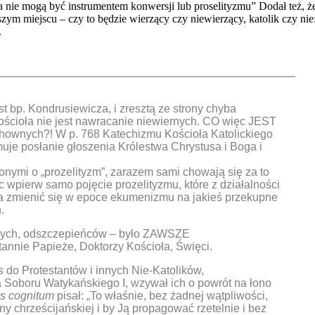
ła nie mogą być instrumentem konwersji lub proselityzmu” Dodał też, ż
wszym miejscu – czy to będzie wierzący czy niewierzący, katolik czy 
.
st bp. Kondrusiewicza, i zresztą ze strony chyba
Kościoła nie jest nawracanie niewiernych. CO więc JEST
hownych?! W p. 768 Katechizmu Kościoła Katolickiego
muje posłanie głoszenia Królestwa Chrystusa i Boga i
onymi o „prozelityzm”, zarazem sami chowają się za to
c wpierw samo pojęcie prozelityzmu, które z działalności
 ma zmienić się w epoce ekumenizmu na jakieś przekupne
.
ących, odszczepieńców – było ZAWSZE
annie Papieże, Doktorzy Kościoła, Święci.
s
do Protestantów i innych Nie-Katolików,
Soboru Watykańskiego I, wzywał ich o powrót na łono
is cognitum
pisał: „To właśnie, bez żadnej wątpliwości,
yny chrześcijańskiej i by Ją propagować rzetelnie i bez