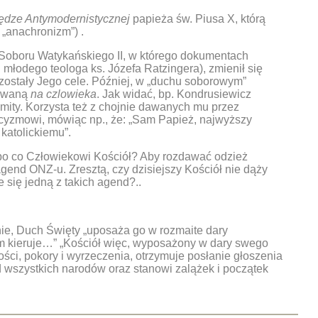
ędze Antymodernistycznej
papieża św. Piusa X, którą
 „anachronizm”) .
su Soboru Watykańskiego II, w którego dokumentach
 młodego teologa ks. Józefa Ratzingera), zmienił się
 zostały Jego cele. Później, w „duchu soborowym”
rowaną
na czlowieka
. Jak widać, bp. Kondrusiewicz
omity. Korzysta też z chojnie dawanych mu przez
icyzmowi, mówiąc np., że: „Sam Papież, najwyższy
 katolickiemu”.
, po co Człowiekowi Kościół? Aby rozdawać odzież
gend ONZ-u. Zresztą, czy dzisiejszy Kościół nie dąży
e się jedną z takich agend?..
nie, Duch Święty „uposaża go w rozmaite dary
im kieruje…” „Kościół więc, wyposażony w dary swego
ści, pokory i wyrzeczenia, otrzymuje posłanie głoszenia
 wszystkich narodów oraz stanowi zalążek i początek