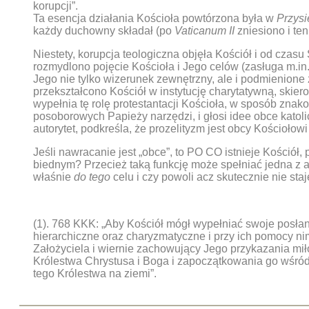
korupcji”.
Ta esencja działania Kościoła powtórzona była w
Przysi
każdy duchowny składał (po
Vaticanum II
zniesiono i ten
Niestety, korupcja teologiczna objęła Kościół i od cza
rozmydlono pojęcie Kościoła i Jego celów (zasługa m.in.
Jego nie tylko wizerunek zewnętrzny, ale i podmienione
przekształcono Kościół w instytucję charytatywną, skie
wypełnia tę rolę protestantacji Kościoła, w sposób znak
posoborowych Papieży narzędzi, i głosi idee obce katol
autorytet, podkreśla, że prozelityzm jest obcy Kościołowi
Jeśli nawracanie jest „obce”, to PO CO istnieje Kościół
biednym? Przecież taką funkcję może spełniać jedna z a
właśnie
do tego
celu i czy powoli acz skutecznie nie staj
(1). 768 KKK: „Aby Kościół mógł wypełniać swoje posła
hierarchiczne oraz charyzmatyczne i przy ich pomocy n
Założyciela i wiernie zachowujący Jego przykazania miło
Królestwa Chrystusa i Boga i zapoczątkowania go wśród
tego Królestwa na ziemi”.