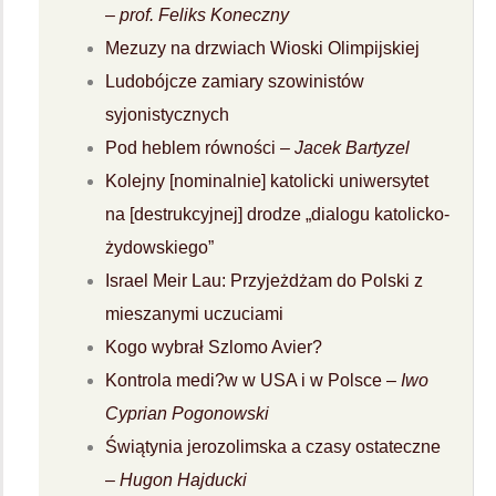
–
prof. Feliks Koneczny
Mezuzy na drzwiach Wioski Olimpijskiej
Ludobójcze zamiary szowinistów
syjonistycznych
Pod heblem równości –
Jacek Bartyzel
Kolejny [nominalnie] katolicki uniwersytet
na [destrukcyjnej] drodze „dialogu katolicko-
żydowskiego”
Israel Meir Lau: Przyjeżdżam do Polski z
mieszanymi uczuciami
Kogo wybrał Szlomo Avier?
Kontrola medi?w w USA i w Polsce –
Iwo
Cyprian Pogonowski
Świątynia jerozolimska a czasy ostateczne
–
Hugon Hajducki