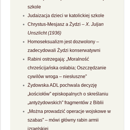
szkole
Judaizacja dzieci w katolickiej szkole
Chrystus-Mesjasz a Żydzi –
X. Juljan
Unszlicht (1936)
Homoseksualizm jest dozwolony –
zadecydowali Żydzi konserwatywni
Rabini ostrzegają: „Moralność
chrześcijańska osłabia; Oszczędzanie
cywilów wroga – niesłuszne”
Żydowska ADL pochwala decyzję
„kościołów” episkopalnych o skreślaniu
„antyżydowskich” fragmentów z Biblii
„Można prowadzić operacje wojskowe w
szabas” – mówi główny rabin armii
izraelskiej