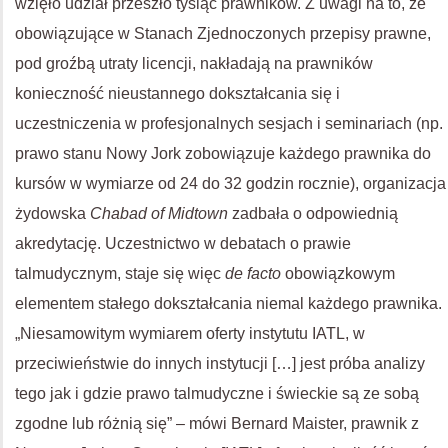
wzięło udział przeszło tysiąc prawników. Z uwagi na to, że
obowiązujące w Stanach Zjednoczonych przepisy prawne,
pod groźbą utraty licencji, nakładają na prawników
konieczność nieustannego dokształcania się i
uczestniczenia w profesjonalnych sesjach i seminariach (np.
prawo stanu Nowy Jork zobowiązuje każdego prawnika do
kursów w wymiarze od 24 do 32 godzin rocznie), organizacja
żydowska
Chabad of Midtown
zadbała o odpowiednią
akredytację. Uczestnictwo w debatach o prawie
talmudycznym, staje się więc
de facto
obowiązkowym
elementem stałego dokształcania niemal każdego prawnika.
„Niesamowitym wymiarem oferty instytutu IATL, w
przeciwieństwie do innych instytucji […] jest próba analizy
tego jak i gdzie prawo talmudyczne i świeckie są ze sobą
zgodne lub różnią się” – mówi Bernard Maister, prawnik z