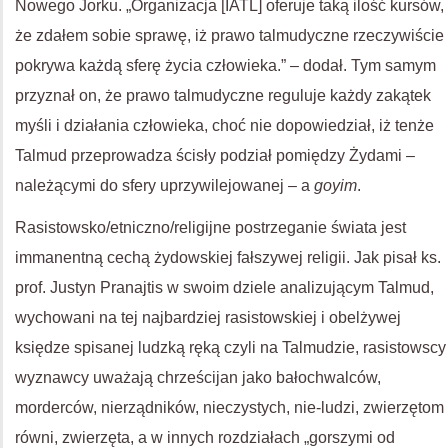
Nowego Jorku. „Organizacja [IATL] oferuje taką ilość kursów,
że zdałem sobie sprawę, iż prawo talmudyczne rzeczywiście
pokrywa każdą sferę życia człowieka.” – dodał. Tym samym
przyznał on, że prawo talmudyczne reguluje każdy zakątek
myśli i działania człowieka, choć nie dopowiedział, iż tenże
Talmud przeprowadza ścisły podział pomiędzy Żydami –
należącymi do sfery uprzywilejowanej – a
goyim
.
Rasistowsko/etniczno/religijne postrzeganie świata jest
immanentną cechą żydowskiej fałszywej religii. Jak pisał ks.
prof. Justyn Pranajtis w swoim dziele analizującym Talmud,
wychowani na tej najbardziej rasistowskiej i obelżywej
księdze spisanej ludzką ręką czyli na Talmudzie, rasistowscy
wyznawcy uważają chrześcijan jako bałochwalców,
morderców, nierządników, nieczystych, nie-ludzi, zwierzętom
równi, zwierzęta, a w innych rozdziałach „gorszymi od