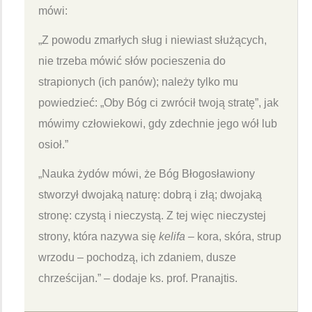
mówi:
„Z powodu zmarłych sług i niewiast służących,
nie trzeba mówić słów pocieszenia do
strapionych (ich panów); należy tylko mu
powiedzieć: „Oby Bóg ci zwrócił twoją stratę”, jak
mówimy człowiekowi, gdy zdechnie jego wół lub
osioł.”
„Nauka żydów mówi, że Bóg Błogosławiony
stworzył dwojaką naturę: dobrą i złą; dwojaką
stronę: czystą i nieczystą. Z tej więc nieczystej
strony, która nazywa się
kelifa
– kora, skóra, strup
wrzodu – pochodzą, ich zdaniem, dusze
chrześcijan.” – dodaje ks. prof. Pranajtis.