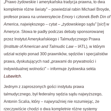
„Prawo żydowskie i amerykańska tradycja prawna, to dwa
kompletnie różne światy” – powiedział rabin Michael Broyde,
profesor prawa na uniwersytecie
Emory
i członek
Beth Din of
America
, największego – cytat – „żydowskiego sądu” [
sic!
] w
Ameryce. Słowa te padły podczas debaty sponsorowanej
przez Instytut Amerykańskiego i Talmudycznego Prawa
(
Institute of American and Talmudic Law
– IATL), w którym
udział wzięło ponad 300 prawników, sędziów i specjalistów
prawa, dyskutujących nad „prawami do prywatności i
indywidualnej wolności” – informuje żydowska sekta
Lubavitch
.
Jednym z zaproszonych gości instytutu prawa
talmudycznego, był federalny sędzia sądu najwyższego,
Antonin Scalia, który – najwyraźniej nie rozumiejąc, że
rzeczywiście chodzi o dwa kompletnie różne systemy