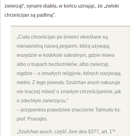
zwierząt”, synami diabła, w końcu uznając, że „zwłoki
chrześcijan są padliną”.
„Ciała chrześcijan po śmierci określane są
nienawistną nazwą
pegarim
, którą używają
wszędzie w kodeksie sakralnym, gdzie mowa
albo o trupach bezbożników, albo zwierząt,
nigdzie – o zmarłych religijnie, których nazywają
metim.
Z tego powodu
Szulchan aruch
nakazuje
nie inaczej mówić o zmarłym chrześcijaninie, jak
o zdechłym zwierzęciu.”
– przypomina prawdziwe znaczenie Talmudu ks.
prof. Pranajtis.
„
Szulchan aruch
, część
Jore dea
§377, art. 1”³