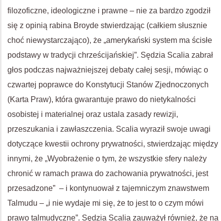
filozoficzne, ideologiczne i prawne – nie za bardzo zgodził
się z opinią rabina Broyde stwierdzając (całkiem słusznie
choć niewystarczająco), że „amerykański system ma ścisłe
podstawy w tradycji chrześcijańskiej”. Sędzia Scalia zabrał
głos podczas najważniejszej debaty całej sesji, mówiąc o
czwartej poprawce do Konstytucji Stanów Zjednoczonych
(Karta Praw), która gwarantuje prawo do nietykalności
osobistej i materialnej oraz ustala zasady rewizji,
przeszukania i zawłaszczenia. Scalia wyraził swoje uwagi
dotyczące kwestii ochrony prywatności, stwierdzając między
innymi, że „Wyobrażenie o tym, że wszystkie sfery należy
chronić w ramach prawa do zachowania prywatności, jest
przesadzone” – i kontynuował z tajemniczym znawstwem
Talmudu – „i nie wydaje mi się, że to jest to o czym mówi
prawo talmudyczne”. Sędzia Scalia zauważył również, że na