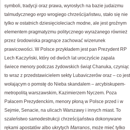
symboli, tradycji oraz prawa, wyrosłych na bazie judaizmu
talmudycznego
ergo
wrogiego chrześcijaństwu, stało się nie
tylko w ostatnich dziesięcioleciach modne, ale jest groźnym
elementem pragmatyzmu politycznego wyrażanego również
przez środowiska pragnące zachować wizerunek
prawicowości. W Polsce przykładem jest pan Prezydent RP
Lech Kaczyński, który od dwóch lat uroczyście zapala
świece menory podczas żydowskich świąt Chanuka, czyniąc
to wraz z przedstawicielem sekty Lubaviczerów oraz – co jest
wołającym o pomstę do Nieba skandalem – arcybiskupem-
metropolitą warszawskim, Kazimierzem Nyczem. Poza
Pałacem Prezydenckim, menory płoną w Polsce przed i w
Sejmie, Senacie, na ulicach Warszawy i innych miast. To
szaleństwo samodestrukcji chrześcijaństwa dokonywane
rękami apostatów albo ukrytych
Marranos
, może mieć tylko