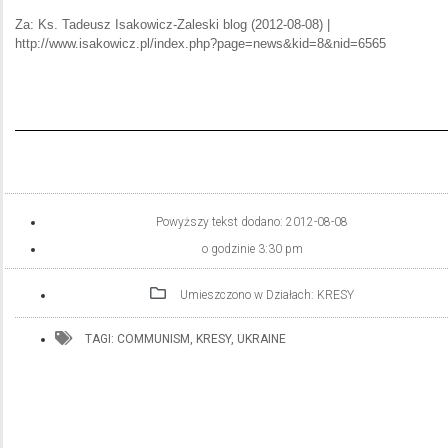
Za: Ks. Tadeusz Isakowicz-Zaleski blog (2012-08-08) |
http://www.isakowicz.pl/index.php?page=news&kid=8&nid=6565
Powyższy tekst dodano:
2012-08-08
o godzinie
3:30 pm
Umieszczono w Działach:
KRESY
TAGI:
COMMUNISM
,
KRESY
,
UKRAINE