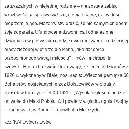
zauważalnych w niejednej rodzinie – nie została zabita
wrażliwość na sprawy wyższe, niematerialne, na wartości
nieprzemijające. Możemy stwierdzić, że nie samym chlebem
żyje ta parafia. Ufundowana dzwonnica i odnalezione
dzwony są w pierwszym rzędzie owocem twardej codziennej
pracy złożonej w ofierze dla Pana, jako dar serca
przepełnionego wiarą i miłością” – mówił metropolita
lwowski. Hierarcha zwrócił też uwagę, że jeden z dzwonów z
1920 r., wykonany w Białej nosi napis: „Wieczna pamiątka 60
Bohaterów posiekanych przez Bolszewików w okrutny
sposób w Łopatynie 14.08.1920 r. „Wysokim głosem będzie
on wołał do Matki Pokoju: Od powietrza, głodu, ognia i wojny
– zachowaj nas Panie!” – mówił abp Mokrzycki.
kcz (KAI Lwów) / Lwów