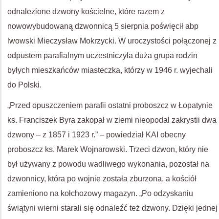
odnalezione dzwony kościelne, które razem z
nowowybudowaną dzwonnicą 5 sierpnia poświęcił abp
lwowski Mieczysław Mokrzycki. W uroczystości połączonej z
odpustem parafialnym uczestniczyła duża grupa rodzin
byłych mieszkańców miasteczka, którzy w 1946 r. wyjechali
do Polski.
„Przed opuszczeniem parafii ostatni proboszcz w Łopatynie
ks. Franciszek Byra zakopał w ziemi nieopodal zakrystii dwa
dzwony – z 1857 i 1923 r.” – powiedział KAI obecny
proboszcz ks. Marek Wojnarowski. Trzeci dzwon, który nie
był używany z powodu wadliwego wykonania, pozostał na
dzwonnicy, która po wojnie została zburzona, a kościół
zamieniono na kołchozowy magazyn. „Po odzyskaniu
świątyni wierni starali się odnaleźć też dzwony. Dzięki jednej