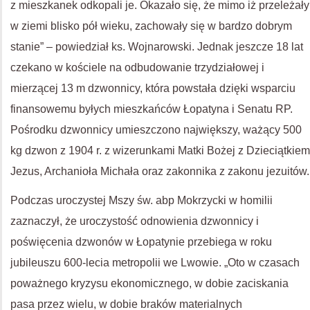
z mieszkanek odkopali je. Okazało się, że mimo iż przeleżały
w ziemi blisko pół wieku, zachowały się w bardzo dobrym
stanie” – powiedział ks. Wojnarowski. Jednak jeszcze 18 lat
czekano w kościele na odbudowanie trzydziałowej i
mierzącej 13 m dzwonnicy, która powstała dzięki wsparciu
finansowemu byłych mieszkańców Łopatyna i Senatu RP.
Pośrodku dzwonnicy umieszczono największy, ważący 500
kg dzwon z 1904 r. z wizerunkami Matki Bożej z Dzieciątkiem
Jezus, Archanioła Michała oraz zakonnika z zakonu jezuitów.
Podczas uroczystej Mszy św. abp Mokrzycki w homilii
zaznaczył, że uroczystość odnowienia dzwonnicy i
poświęcenia dzwonów w Łopatynie przebiega w roku
jubileuszu 600-lecia metropolii we Lwowie. „Oto w czasach
poważnego kryzysu ekonomicznego, w dobie zaciskania
pasa przez wielu, w dobie braków materialnych