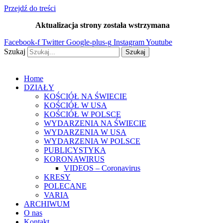
Przejdź do treści
Aktualizacja strony została wstrzymana
…
Facebook-f
Twitter
Google-plus-g
Instagram
Youtube
Szukaj
Szukaj
Home
DZIAŁY
KOŚCIÓŁ NA ŚWIECIE
KOŚCIÓŁ W USA
KOŚCIÓŁ W POLSCE
WYDARZENIA NA ŚWIECIE
WYDARZENIA W USA
WYDARZENIA W POLSCE
PUBLICYSTYKA
KORONAWIRUS
VIDEOS – Coronavirus
KRESY
POLECANE
VARIA
ARCHIWUM
O nas
Kontakt