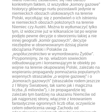
konkretnym faktem, iż wszystkie „komory gazowe”
historycy głównego nurtu pozostawili jedynie w
niemieckich obozach ulokowanych na terenie
Polski, wycofując się z pomówień o ich istnieniu
w niemieckich obozach położonych na terenie
Niemiec czy Austrii. Można to wytłumaczyć tylko
tym, iż widocznie już w kilkanaście lat po wojnie
podjęto pewne decyzje o stworzeniu takiej a nie
innej geografii „komór gazowych”, decyzje
niezbędne w obserwowanym dzisiaj planie
obciążania Polski i Polaków za
„współuczestnictwo w wymordowaniu Żydów”.
Przypomnijmy, że np. władzom sowieckim
odbudowującym i konserwującym te obiekty po
wojnie na terenie okupowanej Polski, zależało na
wspieraniu propagandy pomnażania popularnych
wojennych straszaków „o wojnie gazowej” i o
„komorach gazowych” (straszaków rodem jeszcze
z I Wojny Światowej, tak samo jak i magiczna
liczba „6 milionów”), i że propagandzie tej
zależało tym bardziej na ukazaniu Niemców od
jak najgorszej strony, włącznie z kreowaniem
fantastycznie ogromnych liczb ofiar, oczywiście
celem odwrócenia uwagi Zachodu od