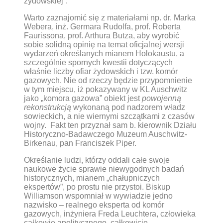
żydowskiej”.
Warto zaznajomić się z materiałami np. dr. Marka
Webera, inż. Germara Rudolfa, prof. Roberta
Faurissona, prof. Arthura Butza, aby wyrobić
sobie solidną opinię na temat oficjalnej wersji
wydarzeń określanych mianem Holokaustu, a
szczególnie spornych kwestii dotyczących
właśnie liczby ofiar żydowskich i tzw. komór
gazowych. Nie od rzeczy będzie przypomnienie
w tym miejscu, iż pokazywany w KL Auschwitz
jako „komora gazowa” obiekt jest
powojenną
rekonstrukcją
wykonaną pod nadzorem władz
sowieckich, a nie wiernymi szczątkami z czasów
wojny. Fakt ten przyznał sam b. kierownik Działu
Historyczno-Badawczego Muzeum Auschwitz-
Birkenau, pan Franciszek Piper.
Określanie ludzi, którzy oddali całe swoje
naukowe życie sprawie niewygodnych badań
historycznych, mianem „chałupniczych
ekspertów”, po prostu nie przystoi. Biskup
Williamson wspomniał w wywiadzie jedno
nazwisko – realnego eksperta od komór
gazowych, inżyniera Freda Leuchtera, człowieka
całkowie apolitycznego, całkowicie