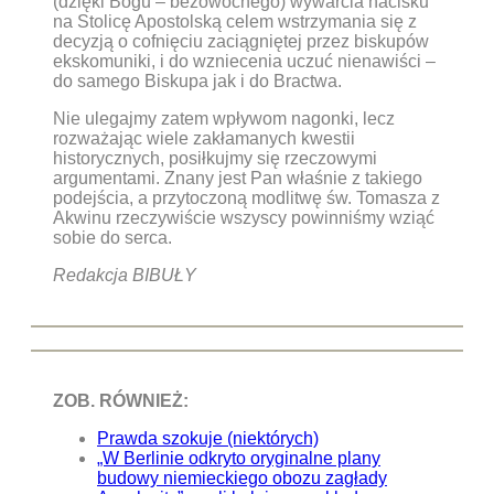
(dzięki Bogu – bezowocnego) wywarcia nacisku
na Stolicę Apostolską celem wstrzymania się z
decyzją o cofnięciu zaciągniętej przez biskupów
ekskomuniki, i do wzniecenia uczuć nienawiści –
do samego Biskupa jak i do Bractwa.
Nie ulegajmy zatem wpływom nagonki, lecz
rozważając wiele zakłamanych kwestii
historycznych, posiłkujmy się rzeczowymi
argumentami. Znany jest Pan właśnie z takiego
podejścia, a przytoczoną modlitwę św. Tomasza z
Akwinu rzeczywiście wszyscy powinniśmy wziąć
sobie do serca.
Redakcja BIBUŁY
ZOB. RÓWNIEŻ:
Prawda szokuje (niektórych)
„W Berlinie odkryto oryginalne plany
budowy niemieckiego obozu zagłady