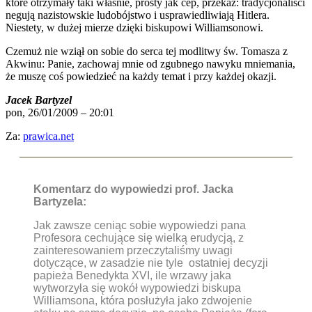
które otrzymały taki właśnie, prosty jak cep, przekaz: tradycjonaliści
negują nazistowskie ludobójstwo i usprawiedliwiają Hitlera.
Niestety, w dużej mierze dzięki biskupowi Williamsonowi.
Czemuż nie wziął on sobie do serca tej modlitwy św. Tomasza z
Akwinu: Panie, zachowaj mnie od zgubnego nawyku mniemania,
że muszę coś powiedzieć na każdy temat i przy każdej okazji.
Jacek Bartyzel
pon, 26/01/2009 – 20:01
Za:
prawica.net
Komentarz do wypowiedzi prof. Jacka
Bartyzela:
Jak zawsze ceniąc sobie wypowiedzi pana
Profesora cechujące się wielką erudycją, z
zainteresowaniem przeczytaliśmy uwagi
dotyczące, w zasadzie nie tyle ostatniej decyzji
papieża Benedykta XVI, ile wrzawy jaka
wytworzyła się wokół wypowiedzi biskupa
Williamsona, która posłużyła jako zdwojenie