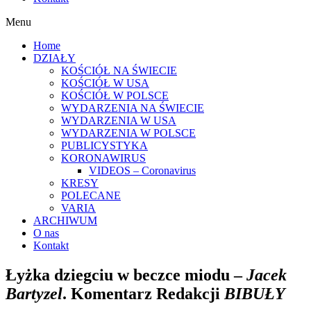
Menu
Home
DZIAŁY
KOŚCIÓŁ NA ŚWIECIE
KOŚCIÓŁ W USA
KOŚCIÓŁ W POLSCE
WYDARZENIA NA ŚWIECIE
WYDARZENIA W USA
WYDARZENIA W POLSCE
PUBLICYSTYKA
KORONAWIRUS
VIDEOS – Coronavirus
KRESY
POLECANE
VARIA
ARCHIWUM
O nas
Kontakt
Łyżka dziegciu w beczce miodu –
Jacek
Bartyzel
. Komentarz Redakcji
BIBUŁY