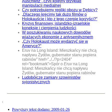
Auschwitz”, czyli kolejny przykład
manipulacji medialnej
Czy potrzebujemy repliki obozu w Dębicy?
„Dlaczego kręcimy tak dużo filmów o
Holokauście i kto z tego czerpie korzyści?”
Kryzys finansowy, islandzko-izraelskie
koneksje i cierpienia ludzkości
W poszukiwaniu naukowych dowodów
wiążących ekonomię z antysemityzmem
„Czy Holokaust może wydarzyć się w
Ameryce?”
Eruv na Long Island: Mieszkańcy nie chcą
napływu Żydów, gubernator stanu popiera
rabinów” href=”../../?p=2404″
rel=”bookmark”>Spór o
Eruv
na Long
Island: Mieszkańcy nie chcą napływu
Żydów, gubernator stanu popiera rabinów
Ludobójcze zamiary szowinistów
syjonistycznych
.
Powyższy tekst dodano:
2009-01-26