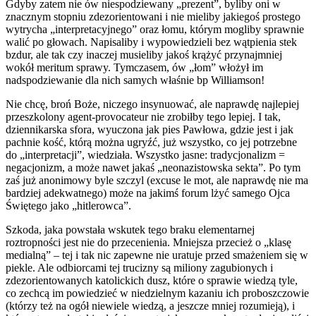
Gdyby zatem nie ów niespodziewany „prezent”, byliby oni w
znacznym stopniu zdezorientowani i nie mieliby jakiegoś prostego
wytrycha „interpretacyjnego” oraz łomu, którym mogliby sprawnie
walić po głowach. Napisaliby i wypowiedzieli bez wątpienia stek
bzdur, ale tak czy inaczej musieliby jakoś krążyć przynajmniej
wokół meritum sprawy. Tymczasem, ów „łom” włożył im
nadspodziewanie dla nich samych właśnie bp Williamson!
Nie chcę, broń Boże, niczego insynuować, ale naprawdę najlepiej
przeszkolony agent-provocateur nie zrobiłby tego lepiej. I tak,
dziennikarska sfora, wyuczona jak pies Pawłowa, gdzie jest i jak
pachnie kość, którą można ugryźć, już wszystko, co jej potrzebne
do „interpretacji”, wiedziała. Wszystko jasne: tradycjonalizm =
negacjonizm, a może nawet jakaś „neonazistowska sekta”. Po tym
zaś już anonimowy byle szczyl (excuse le mot, ale naprawdę nie ma
bardziej adekwatnego) może na jakimś forum lżyć samego Ojca
Świętego jako „hitlerowca”.
Szkoda, jaka powstała wskutek tego braku elementarnej
roztropności jest nie do przecenienia. Mniejsza przecież o „klasę
medialną” – tej i tak nic zapewne nie uratuje przed smażeniem się w
piekle. Ale odbiorcami tej trucizny są miliony zagubionych i
zdezorientowanych katolickich dusz, które o sprawie wiedzą tyle,
co zechcą im powiedzieć w niedzielnym kazaniu ich proboszczowie
(którzy też na ogół niewiele wiedzą, a jeszcze mniej rozumieją), i