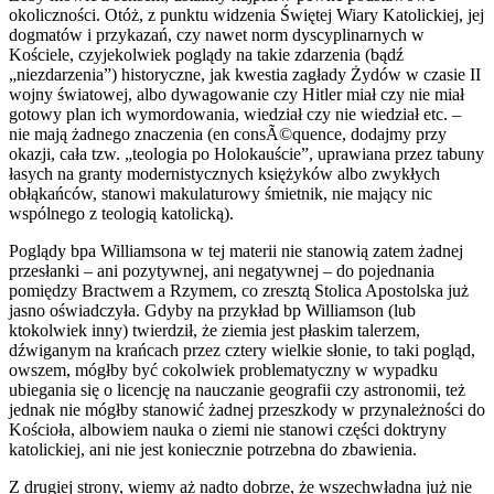
okoliczności. Otóż, z punktu widzenia Świętej Wiary Katolickiej, jej
dogmatów i przykazań, czy nawet norm dyscyplinarnych w
Kościele, czyjekolwiek poglądy na takie zdarzenia (bądź
„niezdarzenia”) historyczne, jak kwestia zagłady Żydów w czasie II
wojny światowej, albo dywagowanie czy Hitler miał czy nie miał
gotowy plan ich wymordowania, wiedział czy nie wiedział etc. –
nie mają żadnego znaczenia (en consÃ©quence, dodajmy przy
okazji, cała tzw. „teologia po Holokauście”, uprawiana przez tabuny
łasych na granty modernistycznych księżyków albo zwykłych
obłąkańców, stanowi makulaturowy śmietnik, nie mający nic
wspólnego z teologią katolicką).
Poglądy bpa Williamsona w tej materii nie stanowią zatem żadnej
przesłanki – ani pozytywnej, ani negatywnej – do pojednania
pomiędzy Bractwem a Rzymem, co zresztą Stolica Apostolska już
jasno oświadczyła. Gdyby na przykład bp Williamson (lub
ktokolwiek inny) twierdził, że ziemia jest płaskim talerzem,
dźwiganym na krańcach przez cztery wielkie słonie, to taki pogląd,
owszem, mógłby być cokolwiek problematyczny w wypadku
ubiegania się o licencję na nauczanie geografii czy astronomii, też
jednak nie mógłby stanowić żadnej przeszkody w przynależności do
Kościoła, albowiem nauka o ziemi nie stanowi części doktryny
katolickiej, ani nie jest koniecznie potrzebna do zbawienia.
Z drugiej strony, wiemy aż nadto dobrze, że wszechwładna już nie