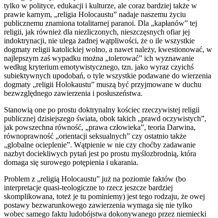
tylko w polityce, edukacji i kulturze, ale coraz bardziej także w
prawie karnym, „religia Holocaustu” nadaje naszemu życiu
publicznemu znamiona totalitarnej paranoi. Dla „kapłanów” tej
religii, jak również dla niezliczonych, nieszczęsnych ofiar jej
indoktrynacji, nie ulega żadnej wątpliwości, że o ile wszystkie
dogmaty religii katolickiej wolno, a nawet należy, kwestionować, w
najlepszym zaś wypadku można „tolerować” ich wyznawanie
według kryterium emotywistycznego, tzn. jako wyraz czyichś
subiektywnych upodobań, o tyle wszystkie podawane do wierzenia
dogmaty „religii Holokaustu” muszą być przyjmowane w duchu
bezwzględnego zawierzenia i posłuszeństwa.
Stanowią one po prostu doktrynalny kościec rzeczywistej religii
publicznej dzisiejszego świata, obok takich „prawd oczywistych”,
jak powszechna równość, „prawa człowieka”, teoria Darwina,
równoprawność „orientacji seksualnych” czy ostatnio także
„globalne ocieplenie”. Wątpienie w nie czy choćby zadawanie
nazbyt dociekliwych pytań jest po prostu myślozbrodnią, która
domaga się surowego potępienia i ukarania.
Problem z „religią Holocaustu” już na poziomie faktów (bo
interpretacje quasi-teologiczne to rzecz jeszcze bardziej
skomplikowana, toteż je tu pominiemy) jest tego rodzaju, że owej
postawy bezwarunkowego zawierzenia wymaga się nie tylko
wobec samego faktu ludobójstwa dokonywanego przez niemiecki