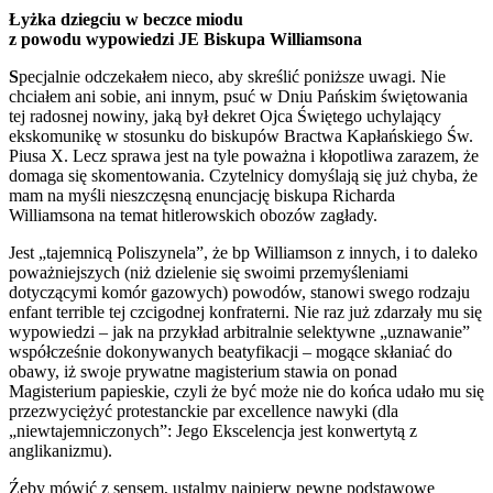
Łyżka dziegciu w beczce miodu
z powodu wypowiedzi JE Biskupa Williamsona
S
pecjalnie odczekałem nieco, aby skreślić poniższe uwagi. Nie
chciałem ani sobie, ani innym, psuć w Dniu Pańskim świętowania
tej radosnej nowiny, jaką był dekret Ojca Świętego uchylający
ekskomunikę w stosunku do biskupów Bractwa Kapłańskiego Św.
Piusa X. Lecz sprawa jest na tyle poważna i kłopotliwa zarazem, że
domaga się skomentowania. Czytelnicy domyślają się już chyba, że
mam na myśli nieszczęsną enuncjację biskupa Richarda
Williamsona na temat hitlerowskich obozów zagłady.
Jest „tajemnicą Poliszynela”, że bp Williamson z innych, i to daleko
poważniejszych (niż dzielenie się swoimi przemyśleniami
dotyczącymi komór gazowych) powodów, stanowi swego rodzaju
enfant terrible tej czcigodnej konfraterni. Nie raz już zdarzały mu się
wypowiedzi – jak na przykład arbitralnie selektywne „uznawanie”
współcześnie dokonywanych beatyfikacji – mogące skłaniać do
obawy, iż swoje prywatne magisterium stawia on ponad
Magisterium papieskie, czyli że być może nie do końca udało mu się
przezwyciężyć protestanckie par excellence nawyki (dla
„niewtajemniczonych”: Jego Ekscelencja jest konwertytą z
anglikanizmu).
Źeby mówić z sensem, ustalmy najpierw pewne podstawowe