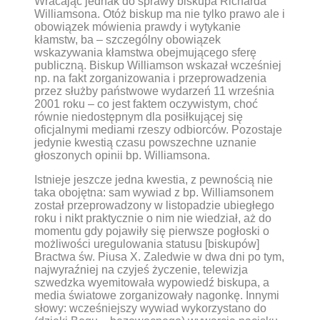
Wracając jednak do sprawy biskupa Richarda
Williamsona. Otóż biskup ma nie tylko prawo ale i
obowiązek mówienia prawdy i wytykanie
kłamstw, ba – szczególny obowiązek
wskazywania kłamstwa obejmującego sferę
publiczną. Biskup Williamson wskazał wcześniej
np. na fakt zorganizowania i przeprowadzenia
przez służby państwowe wydarzeń 11 września
2001 roku – co jest faktem oczywistym, choć
równie niedostępnym dla posiłkującej się
oficjalnymi mediami rzeszy odbiorców. Pozostaje
jedynie kwestią czasu powszechne uznanie
głoszonych opinii bp. Williamsona.
Istnieje jeszcze jedna kwestia, z pewnością nie
taka obojętna: sam wywiad z bp. Williamsonem
został przeprowadzony w listopadzie ubiegłego
roku i nikt praktycznie o nim nie wiedział, aż do
momentu gdy pojawiły się pierwsze pogłoski o
możliwości uregulowania statusu [biskupów]
Bractwa św. Piusa X. Zaledwie w dwa dni po tym,
najwyraźniej na czyjeś życzenie, telewizja
szwedzka wyemitowała wypowiedź biskupa, a
media światowe zorganizowały nagonkę. Innymi
słowy: wcześniejszy wywiad wykorzystano do