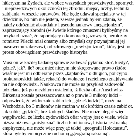
hitleryzm na Żydach, ale wobec wszystkich prawdziwych, spornych
i nieprawdziwych okoliczności tej zbrodni: miejsc, liczby, techniki
zabijania, wreszcie sprawców. Nie będę udawał specjalisty w tej
dziedzinie, bo nim nie jestem, zawsze jednak byłem zdania, że
należy odróżniać absurdalny i pseudonaukowy „negacjonizm”,
zaprzeczający zbrodni (w świetle którego zmuszeni bylibyśmy na
przykład uznać, że raportujący o komorach gazowych, heroiczny
rotmistrz Pilecki miał omamy albo zmyślał) czy przynajmniej jej
masowemu zakresowi, od zdrowego „rewizjonizmu”, który jest po
prostu obowiązkiem prawdziwego historyka.
Musi on w każdej badanej sprawie zadawać pytania: kto?, kiedy?,
gdzie?, jak?, ile? oraz mieć niczym nie skrępowane prawo (które
właśnie jest mu odbierane przez „kapłanów” o długich, policyjno-
prokuratorskich także, rękach) do wolnego i rzetelnego znajdywania
na nie odpowiedzi. Naukowca nie może na przykład zadowolić –
udzielana już po niezbitym ustaleniu, iż liczba ofiar Auschwitz-
Birkenau została przeszacowana aż o prawie 3 miliony ludzi –
odpowiedź, że widocznie zabito ich „gdzieś indziej”, może na
Wschodzie, bo 3 milionów nie można w tak krótkim czasie zabić ot,
tak sobie, „gdzieś”, bez żadnych śladów. Nie może ulegać więc
wątpliwości, że liczba żydowskich ofiar wojny jest o wiele, wiele
niższa niż owa „mistyczna” liczba 6 milionów; historia jest nauką
empiryczną, nie może więc przyjąć takiej „geografii Holocaustu”,
która byłaby empirycznie ruchomą „geografią sakralną”.