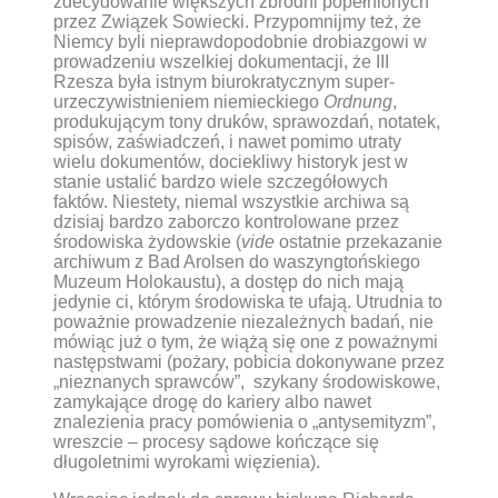
zdecydowanie większych zbrodni popełnionych
przez Związek Sowiecki. Przypomnijmy też, że
Niemcy byli nieprawdopodobnie drobiazgowi w
prowadzeniu wszelkiej dokumentacji, że III
Rzesza była istnym biurokratycznym super-
urzeczywistnieniem niemieckiego
Ordnung
,
produkującym tony druków, sprawozdań, notatek,
spisów, zaświadczeń, i nawet pomimo utraty
wielu dokumentów, dociekliwy historyk jest w
stanie ustalić bardzo wiele szczegółowych
faktów. Niestety, niemal wszystkie archiwa są
dzisiaj bardzo zaborczo kontrolowane przez
środowiska żydowskie (
vide
ostatnie przekazanie
archiwum z Bad Arolsen do waszyngtońskiego
Muzeum Holokaustu), a dostęp do nich mają
jedynie ci, którym środowiska te ufają. Utrudnia to
poważnie prowadzenie niezależnych badań, nie
mówiąc już o tym, że wiążą się one z poważnymi
następstwami (pożary, pobicia dokonywane przez
„nieznanych sprawców”, szykany środowiskowe,
zamykające drogę do kariery albo nawet
znalezienia pracy pomówienia o „antysemityzm”,
wreszcie – procesy sądowe kończące się
długoletnimi wyrokami więzienia).