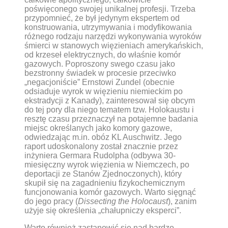
poświęconego swojej unikalnej profesji. Trzeba
przypomnieć, że był jedynym ekspertem od
konstruowania, utrzymywania i modyfikowania
różnego rodzaju narzędzi wykonywania wyroków
śmierci w stanowych więzieniach amerykańskich,
od krzeseł elektrycznych, do właśnie komór
gazowych. Poproszony swego czasu jako
bezstronny świadek w procesie przeciwko
„negacjoniście” Ernstowi Zundel (obecnie
odsiaduje wyrok w więzieniu niemieckim po
ekstradycji z Kanady), zainteresował się obcym
do tej pory dla niego tematem tzw. Holokaustu i
resztę czasu przeznaczył na potajemne badania
miejsc określanych jako komory gazowe,
odwiedzając m.in. obóz KL Auschwitz. Jego
raport udoskonalony został znacznie przez
inżyniera Germara Rudolpha (odbywa 30-
miesięczny wyrok więzienia w Niemczech, po
deportacji ze Stanów Zjednoczonych), który
skupił się na zagadnieniu fizykochemicznym
funcjonowania komór gazowych. Warto sięgnąć
do jego pracy (
Dissecting the Holocaust
), zanim
użyje się określenia „chałupniczy eksperci”.
Warto również zastanowić się nad bardzo