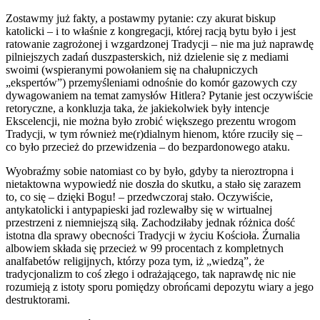
Zostawmy już fakty, a postawmy pytanie: czy akurat biskup
katolicki – i to właśnie z kongregacji, której racją bytu było i jest
ratowanie zagrożonej i wzgardzonej Tradycji – nie ma już naprawdę
pilniejszych zadań duszpasterskich, niż dzielenie się z mediami
swoimi (wspieranymi powołaniem się na chałupniczych
„ekspertów”) przemyśleniami odnośnie do komór gazowych czy
dywagowaniem na temat zamysłów Hitlera? Pytanie jest oczywiście
retoryczne, a konkluzja taka, że jakiekolwiek były intencje
Ekscelencji, nie można było zrobić większego prezentu wrogom
Tradycji, w tym również me(r)dialnym hienom, które rzuciły się –
co było przecież do przewidzenia – do bezpardonowego ataku.
Wyobraźmy sobie natomiast co by było, gdyby ta nieroztropna i
nietaktowna wypowiedź nie doszła do skutku, a stało się zarazem
to, co się – dzięki Bogu! – przedwczoraj stało. Oczywiście,
antykatolicki i antypapieski jad rozlewałby się w wirtualnej
przestrzeni z niemniejszą siłą. Zachodziłaby jednak różnica dość
istotna dla sprawy obecności Tradycji w życiu Kościoła. Źurnalia
albowiem składa się przecież w 99 procentach z kompletnych
analfabetów religijnych, którzy poza tym, iż „wiedzą”, że
tradycjonalizm to coś złego i odrażającego, tak naprawdę nic nie
rozumieją z istoty sporu pomiędzy obrońcami depozytu wiary a jego
destruktorami.