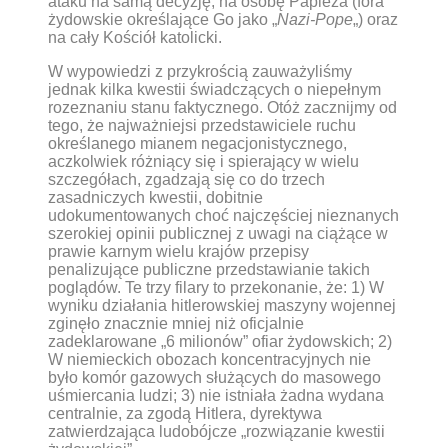
ataku na samą decyzję, na osobę Papieża (fora
żydowskie określające Go jako „
Nazi-Pope
„) oraz
na cały Kościół katolicki.
W wypowiedzi z przykrością zauważyliśmy
jednak kilka kwestii świadczących o niepełnym
rozeznaniu stanu faktycznego. Otóż zacznijmy od
tego, że najważniejsi przedstawiciele ruchu
określanego mianem negacjonistycznego,
aczkolwiek różniący się i spierający w wielu
szczegółach, zgadzają się co do trzech
zasadniczych kwestii, dobitnie
udokumentowanych choć najczęściej nieznanych
szerokiej opinii publicznej z uwagi na ciążące w
prawie karnym wielu krajów przepisy
penalizujące publiczne przedstawianie takich
poglądów. Te trzy filary to przekonanie, że: 1) W
wyniku działania hitlerowskiej maszyny wojennej
zginęło znacznie mniej niż oficjalnie
zadeklarowane „6 milionów” ofiar żydowskich; 2)
W niemieckich obozach koncentracyjnych nie
było komór gazowych służących do masowego
uśmiercania ludzi; 3) nie istniała żadna wydana
centralnie, za zgodą Hitlera, dyrektywa
zatwierdzająca ludobójcze „rozwiązanie kwestii