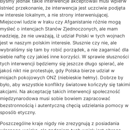
Byśmy jednak takie interwencje akceptowali musi wpierw
istnieć przekonanie, że interwencja jest uczciwie podjęta
w interesie lokalnym, a nie strony interweniującej.
Miejscowi ludzie w Iraku czy Afganistanie różnie mogą
myśleć o intencjach Stanów Zjednoczonych, ale mam
nadzieję, że nie uważają, iż udział Polski w tych wojnach
jest w naszym polskim interesie. Słusznie czy nie, ale
wybraliśmy się tam by robić porządek, a nie zagarniać dla
siebie naftę czy jakieś inne korzyści. W sprawie słuszności
tych interwencji będziemy się jeszcze długo spierać, ale
jakoś nikt nie protestuje, gdy Polska bierze udział w
misjach pokojowych ONZ (niebieskie hełmy). Dobrze by
było, aby wszystkie konflikty światowe kończyły się takimi
akcjami. Na akceptację takich interwencji społeczność
międzynarodowa musi sobie bowiem zapracować
bezstronnością i autentyczną chęcią udzielania pomocy w
sposób etyczny.
Poszczególne kraje nigdy nie zrezygnują z posiadania