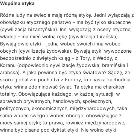
Wspólna etyka
Różne ludy na świecie mają różną etykę. Jedni wyłączają z
obowiązku etycznego państwo – ma być tylko skuteczne
(cywilizacja bizantyńska). Inni wyłączają z oceny etycznej
władcę – ma mieć wolną rękę (cywilizacja turańska).
Bywają dwie etyki – jedna wobec swoich inna wobec
obcych (cywilizacja żydowska). Bywają etyki wywodzone
bezpośrednio z świętych ksiąg – z Tory, z Weddy, z
Koranu (odpowiednio cywilizacje żydowska, bramińska i
arabska). A jaka powinna być etyka światowa? Sądzę, że
skoro globalizm pochodzi z Europy, to i nasza zachodnia
etyka winna zdominować świat. Ta etyka ma charakter
totalny. Obowiązująca każdego, w każdej sytuacji, w
sprawach prywatnych, handlowych, społecznych,
politycznych, ekonomicznych, międzynarodowych, taka
sama wobec swego i wobec obcego, obowiązująca z
mocy samej etyki; to prawa, również międzynarodowe,
winne być pisane pod dyktat etyki. Nie wolno etyki