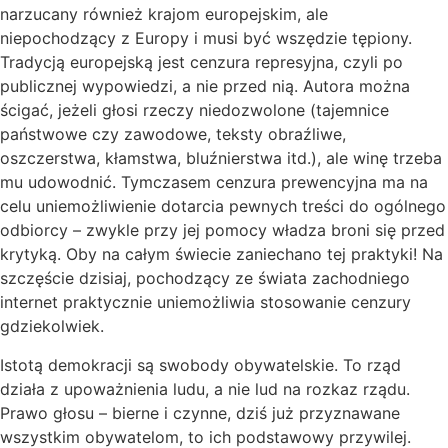
narzucany również krajom europejskim, ale
niepochodzący z Europy i musi być wszędzie tępiony.
Tradycją europejską jest cenzura represyjna, czyli po
publicznej wypowiedzi, a nie przed nią. Autora można
ścigać, jeżeli głosi rzeczy niedozwolone (tajemnice
państwowe czy zawodowe, teksty obraźliwe,
oszczerstwa, kłamstwa, bluźnierstwa itd.), ale winę trzeba
mu udowodnić. Tymczasem cenzura prewencyjna ma na
celu uniemożliwienie dotarcia pewnych treści do ogólnego
odbiorcy – zwykle przy jej pomocy władza broni się przed
krytyką. Oby na całym świecie zaniechano tej praktyki! Na
szczęście dzisiaj, pochodzący ze świata zachodniego
internet praktycznie uniemożliwia stosowanie cenzury
gdziekolwiek.
Istotą demokracji są swobody obywatelskie. To rząd
działa z upoważnienia ludu, a nie lud na rozkaz rządu.
Prawo głosu – bierne i czynne, dziś już przyznawane
wszystkim obywatelom, to ich podstawowy przywilej.