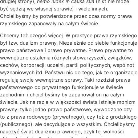
drugiej strony),
nemo iudex in causa sua
(nikt nie może
być sędzią we własnej sprawie) i wiele innych.
Chcielibyśmy by potwierdzone przez czas normy prawa
rzymskiego zapanowały na całym świecie.
Chcemy też czegoś więcej. W praktyce prawa rzymskiego
był tzw. dualizm prawny. Niezależnie od siebie funkcjonuje
prawo państwowe i prawo prywatne. Prawo prywatne to
wewnętrzne ustalenia różnych stowarzyszeń, związków,
cechów, korporacji, uczelni, partii politycznych, wspólnot
wyznaniowych itd. Państwu nic do tego, jak te organizacje
regulują swoje wewnętrzne sprawy. Taki rozdział prawa
państwowego od prywatnego funkcjonuje w świecie
zachodnim i chcielibyśmy by zapanował on na całym
świecie. Jak na razie w większości świata istnieje monizm
prawny: tylko jedno prawo państwowe, wywodzone czy
to z prawa rodowego (prywatnego), czy też z grodzkiego
(publicznego), ale decydujące o wszystkim. Chcielibyśmy
nauczyć świat dualizmu prawnego, czyli tej wolności