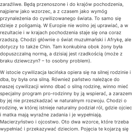
zaraźliwe. Będą przenoszone i do krajów pochodzenia,
najpierw jako wzorzec, a z czasem jako wymóg
przynależenia do cywilizowanego świata. To samo się
dzieje z poligamią. W Europie nie wolno jej uprawiać, a w
rezultacie i w krajach pochodzenia staje się ona coraz
rzadszą. Chodzi głównie o świat muzułmański i Afrykę, ale
dotyczy to także Chin. Tam konkubina obok żony była
dopuszczalną normą, a dzisiaj jest rzadkością (może z
braku dziewczyn? – to osobny problem).
W istocie cywilizacja łacińska opiera się na silnej rodzinie i
dba, by była ona silną. Również państwo należące do
naszej cywilizacji winno dbać o silną rodzinę, winno mieć
specjalny program pro-rodzinny by ją wspierać, a zarazem
by jej nie przeszkadzać w naturalnym rozwoju. Chodzi o
rodzinę, w której istnieje naturalny podział ról, gdzie ojciec
i matka mają wyraźne zadania i je wypełniają.
Macierzyństwo i ojcostwo. Oto dwa wzorce, które trzeba
wypełniać i przekazywać dzieciom. Pojęcia te kojarzą się