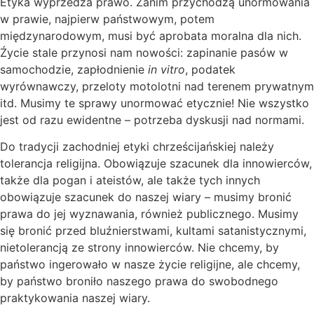
Etyka wyprzedza prawo. Zanim przychodzą unormowania
w prawie, najpierw państwowym, potem
międzynarodowym, musi być aprobata moralna dla nich.
Źycie stale przynosi nam nowości: zapinanie pasów w
samochodzie, zapłodnienie
in vitro
, podatek
wyrównawczy, przeloty motolotni nad terenem prywatnym
itd. Musimy te sprawy unormować etycznie! Nie wszystko
jest od razu ewidentne – potrzeba dyskusji nad normami.
Do tradycji zachodniej etyki chrześcijańskiej należy
tolerancja religijna. Obowiązuje szacunek dla innowierców,
także dla pogan i ateistów, ale także tych innych
obowiązuje szacunek do naszej wiary – musimy bronić
prawa do jej wyznawania, również publicznego. Musimy
się bronić przed bluźnierstwami, kultami satanistycznymi,
nietolerancją ze strony innowierców. Nie chcemy, by
państwo ingerowało w nasze życie religijne, ale chcemy,
by państwo broniło naszego prawa do swobodnego
praktykowania naszej wiary.