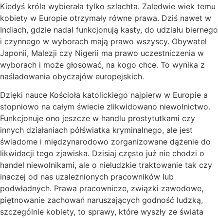
Kiedyś króla wybierała tylko szlachta. Zaledwie wiek temu
kobiety w Europie otrzymały równe prawa. Dziś nawet w
Indiach, gdzie nadal funkcjonują kasty, do udziału biernego
i czynnego w wyborach mają prawo wszyscy. Obywatel
Japonii, Malezji czy Nigerii ma prawo uczestniczenia w
wyborach i może głosować, na kogo chce. To wynika z
naśladowania obyczajów europejskich.
Dzięki nauce Kościoła katolickiego najpierw w Europie a
stopniowo na całym świecie zlikwidowano niewolnictwo.
Funkcjonuje ono jeszcze w handlu prostytutkami czy
innych działaniach półświatka kryminalnego, ale jest
świadome i międzynarodowo zorganizowane dążenie do
likwidacji tego zjawiska. Dzisiaj często już nie chodzi o
handel niewolnikami, ale o nieludzkie traktowanie tak czy
inaczej od nas uzależnionych pracowników lub
podwładnych. Prawa pracownicze, związki zawodowe,
piętnowanie zachowań naruszających godność ludzką,
szczególnie kobiety, to sprawy, które wyszły ze świata