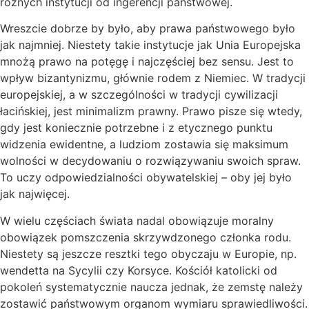
różnych instytucji od ingerencji państwowej.
Wreszcie dobrze by było, aby prawa państwowego było
jak najmniej. Niestety takie instytucje jak Unia Europejska
mnożą prawo na potęgę i najczęściej bez sensu. Jest to
wpływ bizantynizmu, głównie rodem z Niemiec. W tradycji
europejskiej, a w szczególności w tradycji cywilizacji
łacińskiej, jest minimalizm prawny. Prawo pisze się wtedy,
gdy jest koniecznie potrzebne i z etycznego punktu
widzenia ewidentne, a ludziom zostawia się maksimum
wolności w decydowaniu o rozwiązywaniu swoich spraw.
To uczy odpowiedzialności obywatelskiej – oby jej było
jak najwięcej.
W wielu częściach świata nadal obowiązuje moralny
obowiązek pomszczenia skrzywdzonego członka rodu.
Niestety są jeszcze resztki tego obyczaju w Europie, np.
wendetta na Sycylii czy Korsyce. Kościół katolicki od
pokoleń systematycznie naucza jednak, że zemstę należy
zostawić państwowym organom wymiaru sprawiedliwości.