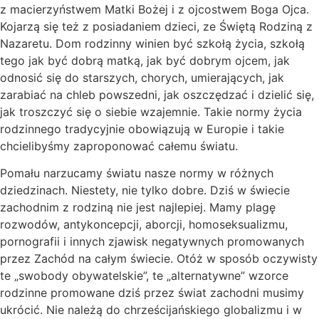
z macierzyństwem Matki Bożej i z ojcostwem Boga Ojca.
Kojarzą się też z posiadaniem dzieci, ze Świętą Rodziną z
Nazaretu. Dom rodzinny winien być szkołą życia, szkołą
tego jak być dobrą matką, jak być dobrym ojcem, jak
odnosić się do starszych, chorych, umierających, jak
zarabiać na chleb powszedni, jak oszczędzać i dzielić się,
jak troszczyć się o siebie wzajemnie. Takie normy życia
rodzinnego tradycyjnie obowiązują w Europie i takie
chcielibyśmy zaproponować całemu światu.
Pomału narzucamy światu nasze normy w różnych
dziedzinach. Niestety, nie tylko dobre. Dziś w świecie
zachodnim z rodziną nie jest najlepiej. Mamy plagę
rozwodów, antykoncepcji, aborcji, homoseksualizmu,
pornografii i innych zjawisk negatywnych promowanych
przez Zachód na całym świecie. Otóż w sposób oczywisty
te „swobody obywatelskie”, te „alternatywne” wzorce
rodzinne promowane dziś przez świat zachodni musimy
ukrócić. Nie należą do chrześcijańskiego globalizmu i w