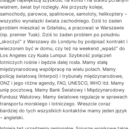
wiatrem, świat był rozległy. Ale przyszły koleje,
samochody, parowce, spalinowce, samoloty, helikoptery –
wszystko wynalazki świata zachodniego. Dziś to żaden
problem mieszkać w Gdańsku, a pracować w Warszawie
(np. premier Tusk). Dziś to żaden problem po południu
„skoczyć” z Warszawy do Londynu by podpisać kontrakt i
wieczorem być w domu, czy też na weekend „wpaść” do
Los Angeles czy Kuala Lumpur. Szybkość połączeń
lotniczych rośnie i będzie dalej rosła. Mamy stałą
międzynarodową współpracę na wielu polach. Mamy
policję światową (Interpol) i trybunały międzynarodowe,
ONZ i jego różne agendy, FAO, UNESCO, WHO itd. Mamy
unię pocztową. Mamy Bank Światowy i Międzynarodowy
Fundusz Walutowy. Mamy światowe regulacje w sprawach
transportu morskiego i lotniczego. Wreszcie coraz
bardziej do tych wszystkich kontaktów mamy jeden język
– angielski.
Istnieją też urządzenia regionalne. Sojusze wojskowe takie