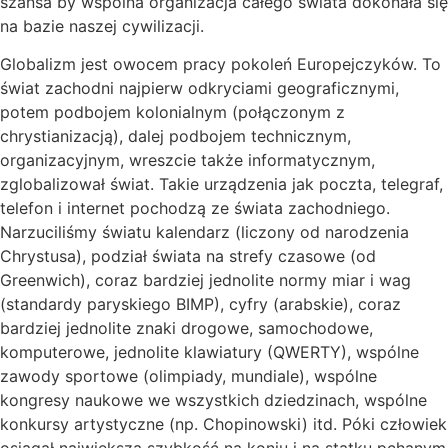
szansa by wspólna organizacja całego świata dokonała się
na bazie naszej cywilizacji.
Globalizm jest owocem pracy pokoleń Europejczyków. To
świat zachodni najpierw odkryciami geograficznymi,
potem podbojem kolonialnym (połączonym z
chrystianizacją), dalej podbojem technicznym,
organizacyjnym, wreszcie także informatycznym,
zglobalizował świat. Takie urządzenia jak poczta, telegraf,
telefon i internet pochodzą ze świata zachodniego.
Narzuciliśmy światu kalendarz (liczony od narodzenia
Chrystusa), podział świata na strefy czasowe (od
Greenwich), coraz bardziej jednolite normy miar i wag
(standardy paryskiego BIMP), cyfry (arabskie), coraz
bardziej jednolite znaki drogowe, samochodowe,
komputerowe, jednolite klawiatury (QWERTY), wspólne
zawody sportowe (olimpiady, mundiale), wspólne
kongresy naukowe we wszystkich dziedzinach, wspólne
konkursy artystyczne (np. Chopinowski) itd. Póki człowiek
osiągał największą szybkość na koniu i na statku pchanym