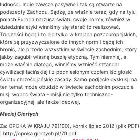
ludności. Indie zawsze pasywne i tak są otwarte na
podszepty Zachodu. Sądzę, że właśnie teraz, gdy na tylu
polach Europa narzuca światu swoje normy, również w
dziedzinie etyki winniśmy się starać to realizować.
Trudności będą i to nie tylko w krajach pozaeuropejskich,
które są przyzwyczajone do innych norm i będą ich
bronić, ale przede wszystkim w świecie zachodnim, który
jakby zagubił własną busolę etyczną. Tym niemniej, a
może właśnie dlatego, winniśmy wznieść sztandar
cywilizacji łacińskiej i z podniesionym czołem iść głosić
światu chrześcijańskie zasady. Samo podjęcie dyskusji na
ten temat może obudzić w świecie zachodnim poczucie
misji wobec świata – misji nie tylko techniczno-
organizacyjnej, ale także ideowej.
Maciej Giertych
Za: OPOKA W KRAJU 79(100), Kórnik lipiec 2012 (plik PDF)
| http://opoka.giertych.pl/79.pdf