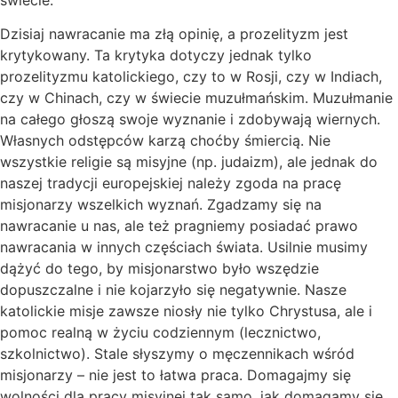
Dzisiaj nawracanie ma złą opinię, a prozelityzm jest
krytykowany. Ta krytyka dotyczy jednak tylko
prozelityzmu katolickiego, czy to w Rosji, czy w Indiach,
czy w Chinach, czy w świecie muzułmańskim. Muzułmanie
na całego głoszą swoje wyznanie i zdobywają wiernych.
Własnych odstępców karzą choćby śmiercią. Nie
wszystkie religie są misyjne (np. judaizm), ale jednak do
naszej tradycji europejskiej należy zgoda na pracę
misjonarzy wszelkich wyznań. Zgadzamy się na
nawracanie u nas, ale też pragniemy posiadać prawo
nawracania w innych częściach świata. Usilnie musimy
dążyć do tego, by misjonarstwo było wszędzie
dopuszczalne i nie kojarzyło się negatywnie. Nasze
katolickie misje zawsze niosły nie tylko Chrystusa, ale i
pomoc realną w życiu codziennym (lecznictwo,
szkolnictwo). Stale słyszymy o męczennikach wśród
misjonarzy – nie jest to łatwa praca. Domagajmy się
wolności dla pracy misyjnej tak samo, jak domagamy się