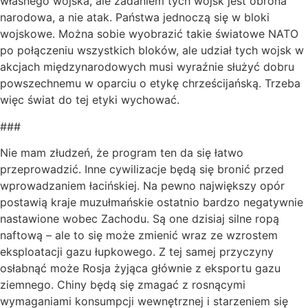
własnego wojska, ale zadaniem tych wojsk jest obrona
narodowa, a nie atak. Państwa jednoczą się w bloki
wojskowe. Można sobie wyobrazić takie światowe NATO
po połączeniu wszystkich bloków, ale udział tych wojsk w
akcjach międzynarodowych musi wyraźnie służyć dobru
powszechnemu w oparciu o etykę chrześcijańską. Trzeba
więc świat do tej etyki wychować.
###
Nie mam złudzeń, że program ten da się łatwo
przeprowadzić. Inne cywilizacje będą się bronić przed
wprowadzaniem łacińskiej. Na pewno największy opór
postawią kraje muzułmańskie ostatnio bardzo negatywnie
nastawione wobec Zachodu. Są one dzisiaj silne ropą
naftową – ale to się może zmienić wraz ze wzrostem
eksploatacji gazu łupkowego. Z tej samej przyczyny
osłabnąć może Rosja żyjąca głównie z eksportu gazu
ziemnego. Chiny będą się zmagać z rosnącymi
wymaganiami konsumpcji wewnętrznej i starzeniem się