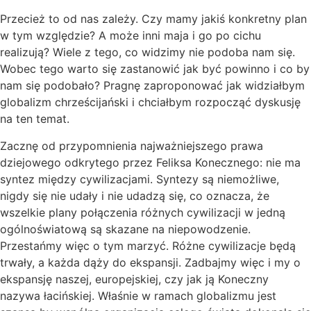
Przecież to od nas zależy. Czy mamy jakiś konkretny plan
w tym względzie? A może inni maja i go po cichu
realizują? Wiele z tego, co widzimy nie podoba nam się.
Wobec tego warto się zastanowić jak być powinno i co by
nam się podobało? Pragnę zaproponować jak widziałbym
globalizm chrześcijański i chciałbym rozpocząć dyskusję
na ten temat.
Zacznę od przypomnienia najważniejszego prawa
dziejowego odkrytego przez Feliksa Konecznego: nie ma
syntez między cywilizacjami. Syntezy są niemożliwe,
nigdy się nie udały i nie udadzą się, co oznacza, że
wszelkie plany połączenia różnych cywilizacji w jedną
ogólnoświatową są skazane na niepowodzenie.
Przestańmy więc o tym marzyć. Różne cywilizacje będą
trwały, a każda dąży do ekspansji. Zadbajmy więc i my o
ekspansję naszej, europejskiej, czy jak ją Koneczny
nazywa łacińskiej. Właśnie w ramach globalizmu jest