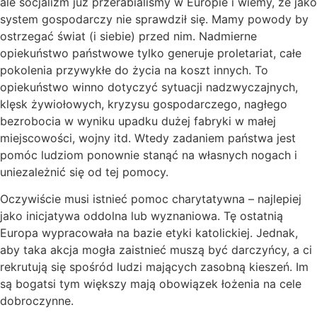
ale socjalizm już przerabialiśmy w Europie i wiemy, że jako
system gospodarczy nie sprawdził się. Mamy powody by
ostrzegać świat (i siebie) przed nim. Nadmierne
opiekuństwo państwowe tylko generuje proletariat, całe
pokolenia przywykłe do życia na koszt innych. To
opiekuństwo winno dotyczyć sytuacji nadzwyczajnych,
klęsk żywiołowych, kryzysu gospodarczego, nagłego
bezrobocia w wyniku upadku dużej fabryki w małej
miejscowości, wojny itd. Wtedy zadaniem państwa jest
pomóc ludziom ponownie stanąć na własnych nogach i
uniezależnić się od tej pomocy.
Oczywiście musi istnieć pomoc charytatywna – najlepiej
jako inicjatywa oddolna lub wyznaniowa. Tę ostatnią
Europa wypracowała na bazie etyki katolickiej. Jednak,
aby taka akcja mogła zaistnieć muszą być darczyńcy, a ci
rekrutują się spośród ludzi mających zasobną kieszeń. Im
są bogatsi tym większy mają obowiązek łożenia na cele
dobroczynne.