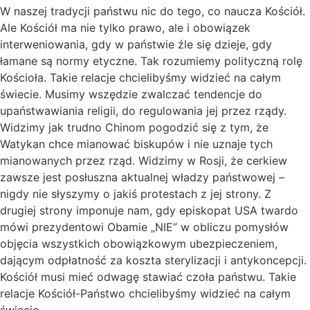
W naszej tradycji państwu nic do tego, co naucza Kościół.
Ale Kościół ma nie tylko prawo, ale i obowiązek
interweniowania, gdy w państwie źle się dzieje, gdy
łamane są normy etyczne. Tak rozumiemy polityczną rolę
Kościoła. Takie relacje chcielibyśmy widzieć na całym
świecie. Musimy wszędzie zwalczać tendencje do
upaństwawiania religii, do regulowania jej przez rządy.
Widzimy jak trudno Chinom pogodzić się z tym, że
Watykan chce mianować biskupów i nie uznaje tych
mianowanych przez rząd. Widzimy w Rosji, że cerkiew
zawsze jest posłuszna aktualnej władzy państwowej –
nigdy nie słyszymy o jakiś protestach z jej strony. Z
drugiej strony imponuje nam, gdy episkopat USA twardo
mówi prezydentowi Obamie „NIE” w obliczu pomysłów
objęcia wszystkich obowiązkowym ubezpieczeniem,
dającym odpłatność za koszta sterylizacji i antykoncepcji.
Kościół musi mieć odwagę stawiać czoła państwu. Takie
relacje Kościół-Państwo chcielibyśmy widzieć na całym
świecie.