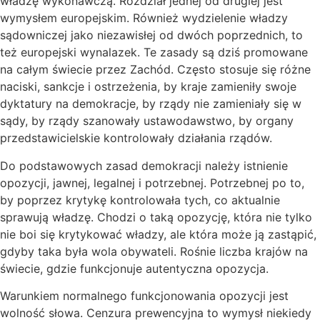
władzę wykonawczą. Rozdział jednej od drugiej jest
wymysłem europejskim. Również wydzielenie władzy
sądowniczej jako niezawisłej od dwóch poprzednich, to
też europejski wynalazek. Te zasady są dziś promowane
na całym świecie przez Zachód. Często stosuje się różne
naciski, sankcje i ostrzeżenia, by kraje zamieniły swoje
dyktatury na demokracje, by rządy nie zamieniały się w
sądy, by rządy szanowały ustawodawstwo, by organy
przedstawicielskie kontrolowały działania rządów.
Do podstawowych zasad demokracji należy istnienie
opozycji, jawnej, legalnej i potrzebnej. Potrzebnej po to,
by poprzez krytykę kontrolowała tych, co aktualnie
sprawują władzę. Chodzi o taką opozycję, która nie tylko
nie boi się krytykować władzy, ale która może ją zastąpić,
gdyby taka była wola obywateli. Rośnie liczba krajów na
świecie, gdzie funkcjonuje autentyczna opozycja.
Warunkiem normalnego funkcjonowania opozycji jest
wolność słowa. Cenzura prewencyjna to wymysł niekiedy