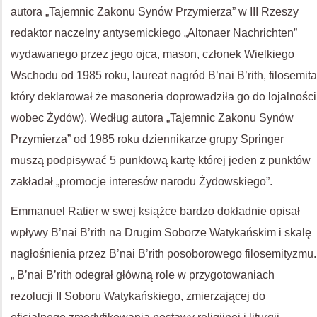
autora „Tajemnic Zakonu Synów Przymierza” w III Rzeszy
redaktor naczelny antysemickiego „Altonaer Nachrichten”
wydawanego przez jego ojca, mason, członek Wielkiego
Wschodu od 1985 roku, laureat nagród B’nai B’rith, filosemita
który deklarował że masoneria doprowadziła go do lojalności
wobec Żydów). Według autora „Tajemnic Zakonu Synów
Przymierza” od 1985 roku dziennikarze grupy Springer
muszą podpisywać 5 punktową kartę której jeden z punktów
zakładał „promocje interesów narodu Żydowskiego”.
Emmanuel Ratier w swej książce bardzo dokładnie opisał
wpływy B’nai B’rith na Drugim Soborze Watykańskim i skalę
nagłośnienia przez B’nai B’rith posoborowego filosemityzmu.
„ B’nai B’rith odegrał główną role w przygotowaniach
rezolucji II Soboru Watykańskiego, zmierzającej do