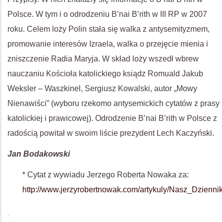
Polsce. W tym i o odrodzeniu B’nai B’rith w III RP w 2007
roku. Celem loży Polin stała się walka z antysemityzmem,
promowanie interesów Izraela, walka o przejęcie mienia i
zniszczenie Radia Maryja. W skład loży wszedł wbrew
nauczaniu Kościoła katolickiego ksiądz Romuald Jakub
Weksler – Waszkinel, Sergiusz Kowalski, autor „Mowy
Nienawiści” (wyboru rzekomo antysemickich cytatów z prasy
katolickiej i prawicowej). Odrodzenie B’nai B’rith w Polsce z
radością powitał w swoim liście prezydent Lech Kaczyński.
Jan Bodakowski
* Cytat z wywiadu Jerzego Roberta Nowaka za:
http://www.jerzyrobertnowak.com/artykuly/Nasz_Dzien
.