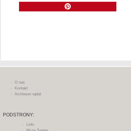
O nas
Kontakt
Archiwum wpłat
PODSTRONY:
Linki
Msze Święte