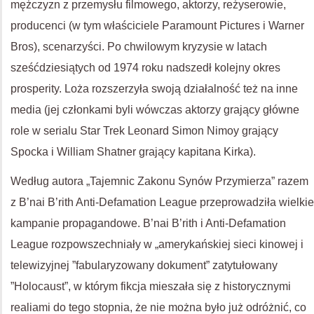
mężczyzn z przemysłu filmowego, aktorzy, reżyserowie,
producenci (w tym właściciele Paramount Pictures i Warner
Bros), scenarzyści. Po chwilowym kryzysie w latach
sześćdziesiątych od 1974 roku nadszedł kolejny okres
prosperity. Loża rozszerzyła swoją działalność też na inne
media (jej członkami byli wówczas aktorzy grający główne
role w serialu Star Trek Leonard Simon Nimoy grający
Spocka i William Shatner grający kapitana Kirka).
Według autora „Tajemnic Zakonu Synów Przymierza” razem
z B’nai B’rith Anti-Defamation League przeprowadziła wielkie
kampanie propagandowe. B’nai B’rith i Anti-Defamation
League rozpowszechniały w „amerykańskiej sieci kinowej i
telewizyjnej ”fabularyzowany dokument” zatytułowany
”Holocaust”, w którym fikcja mieszała się z historycznymi
realiami do tego stopnia, że nie można było już odróżnić, co