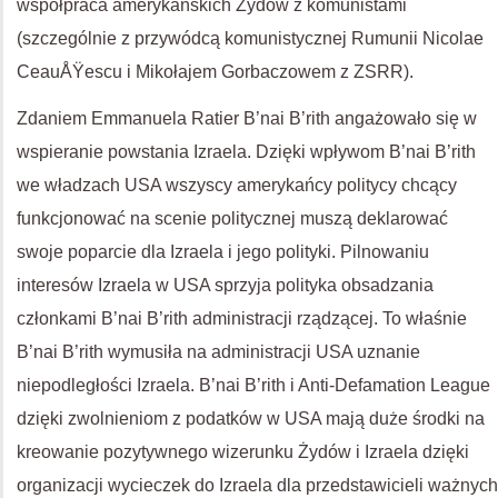
współpraca amerykańskich Żydów z komunistami
(szczególnie z przywódcą komunistycznej Rumunii Nicolae
CeauÅŸescu i Mikołajem Gorbaczowem z ZSRR).
Zdaniem Emmanuela Ratier B’nai B’rith angażowało się w
wspieranie powstania Izraela. Dzięki wpływom B’nai B’rith
we władzach USA wszyscy amerykańcy politycy chcący
funkcjonować na scenie politycznej muszą deklarować
swoje poparcie dla Izraela i jego polityki. Pilnowaniu
interesów Izraela w USA sprzyja polityka obsadzania
członkami B’nai B’rith administracji rządzącej. To właśnie
B’nai B’rith wymusiła na administracji USA uznanie
niepodległości Izraela. B’nai B’rith i Anti-Defamation League
dzięki zwolnieniom z podatków w USA mają duże środki na
kreowanie pozytywnego wizerunku Żydów i Izraela dzięki
organizacji wycieczek do Izraela dla przedstawicieli ważnych