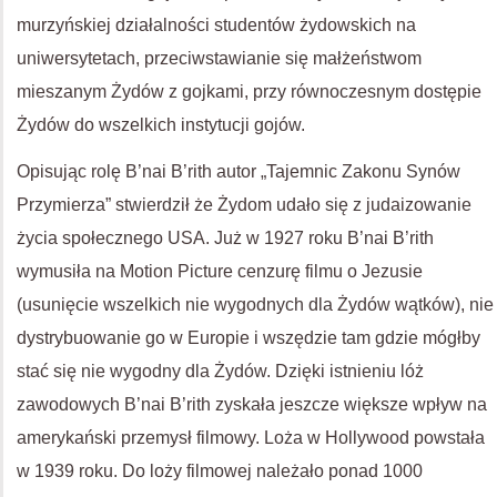
murzyńskiej działalności studentów żydowskich na
uniwersytetach, przeciwstawianie się małżeństwom
mieszanym Żydów z gojkami, przy równoczesnym dostępie
Żydów do wszelkich instytucji gojów.
Opisując rolę B’nai B’rith autor „Tajemnic Zakonu Synów
Przymierza” stwierdził że Żydom udało się z judaizowanie
życia społecznego USA. Już w 1927 roku B’nai B’rith
wymusiła na Motion Picture cenzurę filmu o Jezusie
(usunięcie wszelkich nie wygodnych dla Żydów wątków), nie
dystrybuowanie go w Europie i wszędzie tam gdzie mógłby
stać się nie wygodny dla Żydów. Dzięki istnieniu lóż
zawodowych B’nai B’rith zyskała jeszcze większe wpływ na
amerykański przemysł filmowy. Loża w Hollywood powstała
w 1939 roku. Do loży filmowej należało ponad 1000