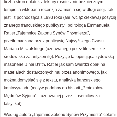
liczba stron notatek z lektury rośnie z niebezpiecznym
tempie, a wklepana recenzja zamienia się w długi esej. Tak
jest i z pochodzącą z 1993 roku (ale wciąż ciekawą) pozycją
znanego francuskiego publicysty i politologa Emmanuela
Ratier „Tajemnice Zakonu Synów Przymierza”,
przetłumaczoną przez publicystę Najwyższego Czasu
Mariana Miszalskiego (uznawanego przez filosemickie
środowiska za antysemitę). Pozycje tą, opisującą żydowską
masonerie B’nai B’rith, Ratier jak sam twierdzi oparł na
materiałach dostarczonych mu przez anonimowego, jak
można domyślać się z tekstu, analityka francuskiego
kontrwywiadu (motyw podobny do historii „Protokołów
Mędrców Syjonu” – uznawanej przez filosemitów za
falsyfikat).
Według autora „Tajemnic Zakonu Synów Przymierza” celami