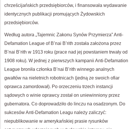
chrześcijańskich przedsiębiorców, i finansowała wydawanie
identycznych publikacji promujących Żydowskich
przedsiębiorców.
Według autora „Tajemnic Zakonu Synów Przymierza” Anti-
Defamation League of B’nai B’rith została założona przez
B’nai B’rith w 1913 roku (prace nad jej powstaniem trwały od
1908 roku). W jednej z pierwszych kampanii Anti-Defamation
League broniła członka B’nai B’rith winnego analnych
gwałtów na nieletnich robotnicach (jedną ze swoich ofiar
oprawca zamordował). Po orzeczeniu trzech instancji
sądowych o winie oprawcy został on uniewinniony przez
gubernatora. Co doprowadziło do linczu na osadzonym. Do
sukcesów Anti-Defamation Leagu należy zaliczyć:
niepublikowanie w amerykańskiej prasie rysunków