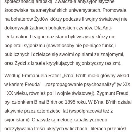
społecznością arabską. Zwalczała antysyjonistyczne
środowiska na amerykańskich uniwersytetach. Promowała
na bohaterów Żydów którzy podczas II wojny światowej nie
dokonywali żadnych bohaterskich czynów. Dla Anti-
Defamation League nazistami byli wszyscy którzy nie
popierali syjonizmu (nawet osoby nie pełniące funkcji
publicznych i dzielące się swoimi opiniami ze znajomymi,
oraz Żydzi z Izraela krytykujących syjonistyczny rasizm).
Według Emmanuela Ratier „B’nai B’rith miało główny wkład
w karierę Freuda” i „rozpropagowanie psychoanalizy” (w XIX
i XX wieku, również po II wojnie światowej). Zygmunt Freud
był członkiem B’nai B’rith od 1895 roku. W B’nai B’rith działał
aktywnie przez czterdzieści lat (współpracował też z
syjonistami). Chasydzką metodę kabalistycznego
odczytywania treści ukrytych w liczbach i literach przeniósł