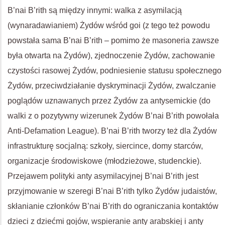
B’nai B’rith są między innymi: walka z asymilacją
(wynaradawianiem) Żydów wśród goi (z tego też powodu
powstała sama B’nai B’rith – pomimo że masoneria zawsze
była otwarta na Żydów), zjednoczenie Żydów, zachowanie
czystości rasowej Żydów, podniesienie statusu społecznego
Żydów, przeciwdziałanie dyskryminacji Żydów, zwalczanie
poglądów uznawanych przez Żydów za antysemickie (do
walki z o pozytywny wizerunek Żydów B’nai B’rith powołała
Anti-Defamation League). B’nai B’rith tworzy też dla Żydów
infrastrukturę socjalną: szkoły, siercince, domy starców,
organizacje środowiskowe (młodzieżowe, studenckie).
Przejawem polityki anty asymilacyjnej B’nai B’rith jest
przyjmowanie w szeregi B’nai B’rith tylko Żydów judaistów,
skłanianie członków B’nai B’rith do ograniczania kontaktów
dzieci z dziećmi gojów, wspieranie anty arabskiej i anty