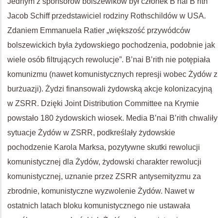
Jednym z sponsorów bolszewików był członek B’nai B’rith
Jacob Schiff przedstawiciel rodziny Rothschildów w USA.
Zdaniem Emmanuela Ratier „większość przywódców
bolszewickich była żydowskiego pochodzenia, podobnie jak
wiele osób filtrujących rewolucje”. B’nai B’rith nie potępiała
komunizmu (nawet komunistycznych represji wobec Żydów z
burżuazji). Żydzi finansowali żydowską akcje kolonizacyjną
w ZSRR. Dzięki Joint Distribution Committee na Krymie
powstało 180 żydowskich wiosek. Media B’nai B’rith chwaliły
sytuacje Żydów w ZSRR, podkreślały żydowskie
pochodzenie Karola Marksa, pozytywne skutki rewolucji
komunistycznej dla Żydów, żydowski charakter rewolucji
komunistycznej, uznanie przez ZSRR antysemityzmu za
zbrodnie, komunistyczne wyzwolenie Żydów. Nawet w
ostatnich latach bloku komunistycznego nie ustawała