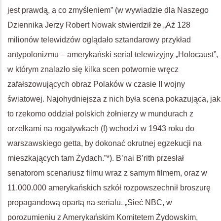
jest prawdą, a co zmyśleniem” (w wywiadzie dla Naszego
Dziennika Jerzy Robert Nowak stwierdził że „Aż 128
milionów telewidzów oglądało sztandarowy przykład
antypolonizmu – amerykański serial telewizyjny „Holocaust”,
w którym znalazło się kilka scen potwornie wręcz
zafałszowujących obraz Polaków w czasie II wojny
światowej. Najohydniejsza z nich była scena pokazująca, jak
to rzekomo oddział polskich żołnierzy w mundurach z
orzełkami na rogatywkach (!) wchodzi w 1943 roku do
warszawskiego getta, by dokonać okrutnej egzekucji na
mieszkających tam Żydach.”*). B’nai B’rith przesłał
senatorom scenariusz filmu wraz z samym filmem, oraz w
11.000.000 amerykańskich szkół rozpowszechnił broszurę
propagandową opartą na serialu. „Sieć NBC, w
porozumieniu z Amerykańskim Komitetem Żydowskim,