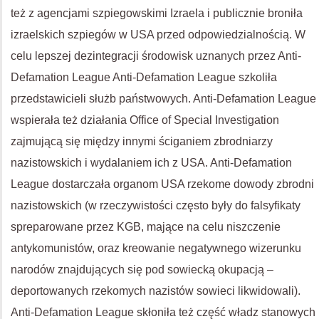
też z agencjami szpiegowskimi Izraela i publicznie broniła
izraelskich szpiegów w USA przed odpowiedzialnością. W
celu lepszej dezintegracji środowisk uznanych przez Anti-
Defamation League Anti-Defamation League szkoliła
przedstawicieli służb państwowych. Anti-Defamation League
wspierała też działania Office of Special Investigation
zajmującą się między innymi ściganiem zbrodniarzy
nazistowskich i wydalaniem ich z USA. Anti-Defamation
League dostarczała organom USA rzekome dowody zbrodni
nazistowskich (w rzeczywistości często były do falsyfikaty
spreparowane przez KGB, mające na celu niszczenie
antykomunistów, oraz kreowanie negatywnego wizerunku
narodów znajdujących się pod sowiecką okupacją –
deportowanych rzekomych nazistów sowieci likwidowali).
Anti-Defamation League skłoniła też część władz stanowych