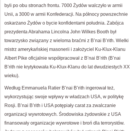
byli po obu stronach frontu. 7000 Żydów walczyło w armii
Unii, a 3000 w armii Konfederacji. Na północy powszechnie
oskarżano Żydów o bycie konfidentami południa. Zabójca
prezydenta Abrahama Lincolna John Wilkes Booth był
towarzysko związany z wieloma braćmi z B’nai B’rith. Wielki
mistrz amerykańskiej masonerii i założyciel Ku-Klux-Klanu
Albert Pike oficjalnie współpracował z B’nai B’rith (B’nai
B’rith nie krytykowała Ku-Klux-Klanu do lat dwudziestych XX
wieku).
Według Emmanuela Ratier B’nai B’rith ingerował też,
wykorzystując swoje wpływy w władzach USA, w politykę
Rosji. B’nai B’rith i USA potępiały carat za zwalczanie
organizacji wywrotowych. Środowiska żydowskie z USA
finansowały organizacje wywrotowe i broń dla terrorystów.