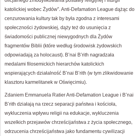
oficjalnego zmodyfikowania postawy religijnej i liturgii
katolickiej wobec Żydów”. Anti-Defamation League dążąc do
cenzurowania kultury tak by była zgodna z interesami
społeczności żydowskiej, dąży też do usunięcia z
świadomości publicznej niewygodnych dla Żydów
fragmentów Biblii (które według środowisk żydowskich
odpowiadają za holocaust). B’nai B’rith nagradzała
medalami filosemickich hierarchów katolickich
wspierających działalność B’nai B’rith (w tym zlikwidowanie
klasztoru karmelitanek w Oświęcimiu).
Zdaniem Emmanuela Ratier Anti-Defamation League i B’nai
B’rith działają na rzecz separacji państwa i kościoła,
wykluczenia wpływu religii na edukacje, wykluczenia
wszelkich przejawów chrześcijaństwa z życia społecznego,
odrzucenia chrześcijaństwa jako fundamentu cywilizacji