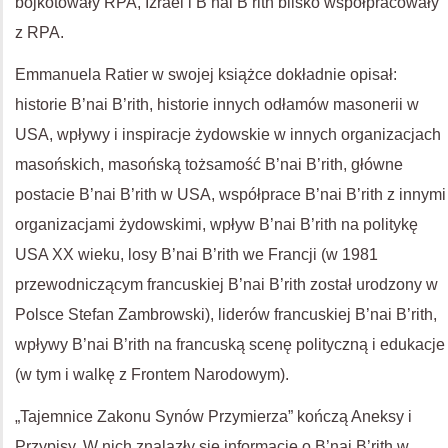
bojkotowały RPA, Izrael i B’nai B’rith blisko współpracowały
z RPA.
Emmanuela Ratier w swojej książce dokładnie opisał:
historie B’nai B’rith, historie innych odłamów masonerii w
USA, wpływy i inspiracje żydowskie w innych organizacjach
masońskich, masońską tożsamość B’nai B’rith, główne
postacie B’nai B’rith w USA, współprace B’nai B’rith z innymi
organizacjami żydowskimi, wpływ B’nai B’rith na politykę
USA XX wieku, losy B’nai B’rith we Francji (w 1981
przewodniczącym francuskiej B’nai B’rith został urodzony w
Polsce Stefan Zambrowski), liderów francuskiej B’nai B’rith,
wpływy B’nai B’rith na francuską scenę polityczną i edukacje
(w tym i walkę z Frontem Narodowym).
„Tajemnice Zakonu Synów Przymierza” kończą Aneksy i
Przypisy. W nich znalazły się informacje o B’nai B’rith w