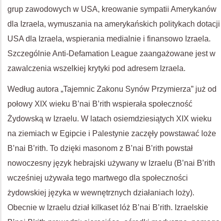
grup zawodowych w USA, kreowanie sympatii Amerykanów
dla Izraela, wymuszania na amerykańskich politykach dotacji
USA dla Izraela, wspierania medialnie i finansowo Izraela.
Szczególnie Anti-Defamation League zaangażowane jest w
zawalczenia wszelkiej krytyki pod adresem Izraela.
Według autora „Tajemnic Zakonu Synów Przymierza” już od
połowy XIX wieku B’nai B’rith wspierała społeczność
Żydowską w Izraelu. W latach osiemdziesiątych XIX wieku
na ziemiach w Egipcie i Palestynie zaczęły powstawać loże
B’nai B’rith. To dzięki masonom z B’nai B’rith powstał
nowoczesny język hebrajski używany w Izraelu (B’nai B’rith
wcześniej używała tego martwego dla społeczności
żydowskiej języka w wewnętrznych działaniach loży).
Obecnie w Izraelu dział kilkaset lóż B’nai B’rith. Izraelskie