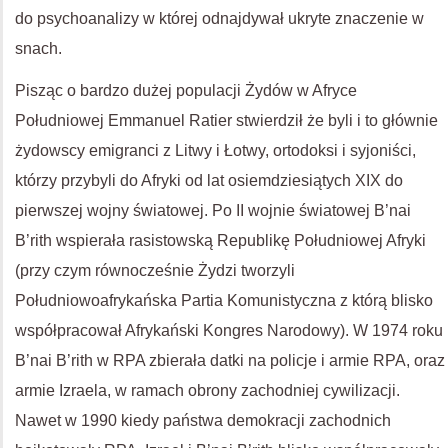
do psychoanalizy w której odnajdywał ukryte znaczenie w
snach.
Pisząc o bardzo dużej populacji Żydów w Afryce
Południowej Emmanuel Ratier stwierdził że byli i to głównie
żydowscy emigranci z Litwy i Łotwy, ortodoksi i syjoniści,
którzy przybyli do Afryki od lat osiemdziesiątych XIX do
pierwszej wojny światowej. Po II wojnie światowej B’nai
B’rith wspierała rasistowską Republikę Południowej Afryki
(przy czym równocześnie Żydzi tworzyli
Południowoafrykańska Partia Komunistyczna z którą blisko
współpracował Afrykański Kongres Narodowy). W 1974 roku
B’nai B’rith w RPA zbierała datki na policje i armie RPA, oraz
armie Izraela, w ramach obrony zachodniej cywilizacji.
Nawet w 1990 kiedy państwa demokracji zachodnich