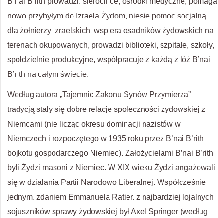
B’nai B’rith prowadzi: sierocińce, ośrodki medyczne, pomaga
nowo przybyłym do Izraela Żydom, niesie pomoc socjalną
dla żołnierzy izraelskich, wspiera osadników żydowskich na
terenach okupowanych, prowadzi biblioteki, szpitale, szkoły,
spółdzielnie produkcyjne, współpracuje z każdą z lóż B’nai
B’rith na całym świecie.
Według autora „Tajemnic Zakonu Synów Przymierza”
tradycją stały się dobre relacje społeczności żydowskiej z
Niemcami (nie licząc okresu dominacji nazistów w
Niemczech i rozpoczętego w 1935 roku przez B’nai B’rith
bojkotu gospodarczego Niemiec). Założycielami B’nai B’rith
byli Żydzi masoni z Niemiec. W XIX wieku Żydzi angażowali
się w działania Partii Narodowo Liberalnej. Współcześnie
jednym, zdaniem Emmanuela Ratier, z najbardziej lojalnych
sojuszników sprawy żydowskiej był Axel Springer (według