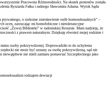
owarzyszenie Pracownia Różnorodności. Na skutek protestów została
zydenta Ryszarda Fałka i radnego Sławomira Adama. Wyrok Sądu
a prywatnego, o rzekome zniesławienie osób homoseksualnych” –
 ocen, zarzucając mi homofobiczne i nietolerancyjne
ecność „Źywej Biblioteki” w radomskiej Resursie. Mam nadzieję, że
przeczności z prawem naturalnym. Dziękuję również mojej rodzinie i
 status osoby pokrzywdzonej. Doprowadziło to do uchylenia
zepłocki nie może być uznany za osobę pokrzywdzoną, sąd nie
eni niewątpliwie nie mieli zamiaru pomawiać Szczepłockiego jako
Homoseksualizm rodzajem dewiacji