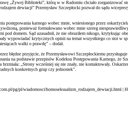
awę „Źywej Biblioteki”, którą w w Radomiu chciało zorganizować st
„rodzajem dewiacji” Przemysław Szczepłocki pozwał do sądu wicepre
niu postępowania karnego wobec mnie, wniesionego przez oskarżyciel
ywdzoną, ponieważ formułowano wobec mnie szereg niesprawiedliwych
mi pod domem. Sąd uzasadnił, że nie obraziłem nikogo, krytykując ob
 bały wypowiadać krytycznych opinii na temat wszystkiego co stoi w s
iesiącach walki o prawdę” – dodał.
przez błędne przyjęcie, że Przemysławowi Szczepłockiemu przysługuje
nania na podstawie przepisów Kodeksu Postępowania Karnego, że Szc
ia brzmiała: „Strony wcześniej się nie znały, nie kontaktowały. Oskarż
żadnych konkretnych grup czy jednostek”.
e.com.pl/pg/pl/wiadomosci/homoseksualizm_rodzajem_dewiacji.html | 