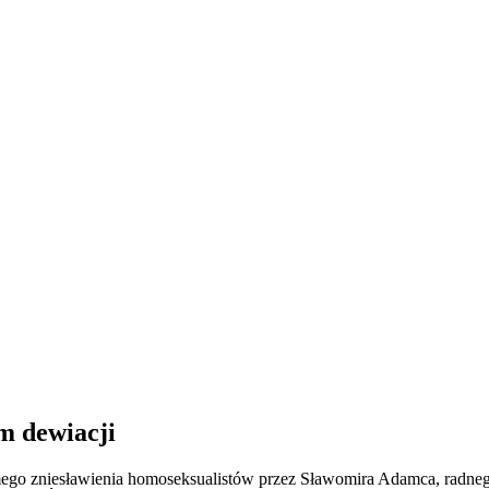
m dewiacji
o zniesławienia homoseksualistów przez Sławomira Adamca, radnego