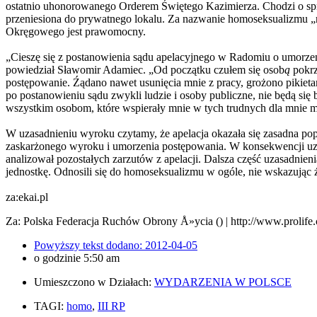
ostatnio uhonorowanego Orderem Świętego Kazimierza. Chodzi o spr
przeniesiona do prywatnego lokalu. Za nazwanie homoseksualizmu 
Okręgowego jest prawomocny.
„Cieszę się z postanowienia sądu apelacyjnego w Radomiu o umorze
powiedział Sławomir Adamiec. „Od początku czułem się osob
ą
pokrz
postępowanie. Źądano nawet usunięcia mnie z pracy, grożono pikieta
po postanowieniu sądu zwykli ludzie i osoby publiczne, nie będą się
wszystkim osobom, które wspierały mnie w tych trudnych dla mnie m
W uzasadnieniu wyroku czytamy, że apelacja okazała się zasadna po
zaskarżonego wyroku i umorzenia postępowania. W konsekwencji uz
analizował pozostałych zarzutów z apelacji. Dalsza część uzasadnien
jednostkę. Odnosili się do homoseksualizmu w ogóle, nie wskazując 
za:ekai.pl
Za: Polska Federacja Ruchów Obrony Å»ycia () | http://www.prolif
Powyższy tekst dodano:
2012-04-05
o godzinie
5:50 am
Umieszczono w Działach:
WYDARZENIA W POLSCE
TAGI:
homo
,
III RP