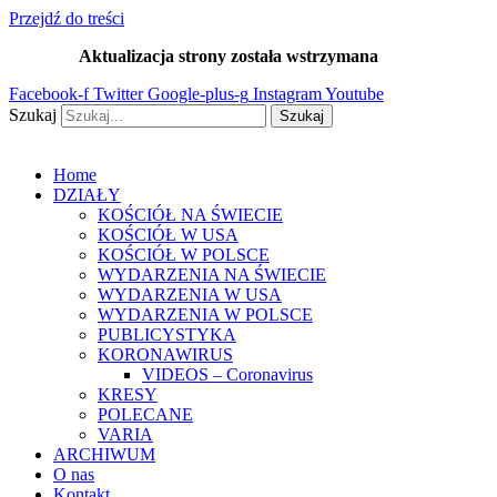
Przejdź do treści
Aktualizacja strony została wstrzymana
…
Facebook-f
Twitter
Google-plus-g
Instagram
Youtube
Szukaj
Szukaj
Home
DZIAŁY
KOŚCIÓŁ NA ŚWIECIE
KOŚCIÓŁ W USA
KOŚCIÓŁ W POLSCE
WYDARZENIA NA ŚWIECIE
WYDARZENIA W USA
WYDARZENIA W POLSCE
PUBLICYSTYKA
KORONAWIRUS
VIDEOS – Coronavirus
KRESY
POLECANE
VARIA
ARCHIWUM
O nas
Kontakt