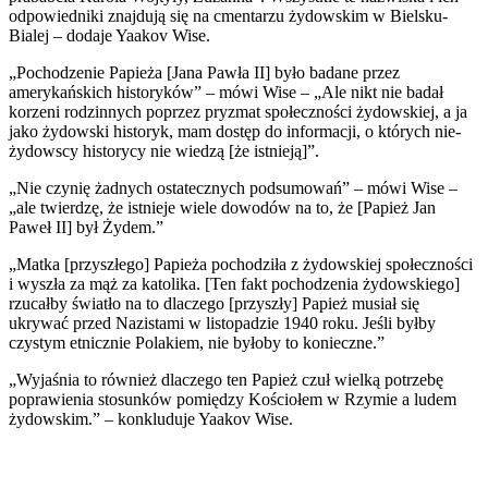
odpowiedniki znajdują się na cmentarzu żydowskim w Bielsku-
Bialej – dodaje Yaakov Wise.
„Pochodzenie Papieża [Jana Pawła II] było badane przez
amerykańskich historyków” – mówi Wise – „Ale nikt nie badał
korzeni rodzinnych poprzez pryzmat społeczności żydowskiej, a ja
jako żydowski historyk, mam dostęp do informacji, o których nie-
żydowscy historycy nie wiedzą [że istnieją]”.
„Nie czynię żadnych ostatecznych podsumowań” – mówi Wise –
„ale twierdzę, że istnieje wiele dowodów na to, że [Papież Jan
Paweł II] był Żydem.”
„Matka [przyszłego] Papieża pochodziła z żydowskiej społeczności
i wyszła za mąż za katolika. [Ten fakt pochodzenia żydowskiego]
rzucałby światło na to dlaczego [przyszły] Papież musiał się
ukrywać przed Nazistami w listopadzie 1940 roku. Jeśli byłby
czystym etnicznie Polakiem, nie byłoby to konieczne.”
„Wyjaśnia to również dlaczego ten Papież czuł wielką potrzebę
poprawienia stosunków pomiędzy Kościołem w Rzymie a ludem
żydowskim.” – konkluduje Yaakov Wise.