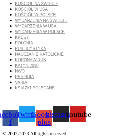
KOŚCIÓŁ NA ŚWIECIE
KOŚCIÓŁ W USA
KOŚCIÓŁ W POLSCE
WYDARZENIA NA ŚWIECIE
WYDARZENIA W USA
WYDARZENIA W POLSCE
KRESY
POLONIA
PUBLICYSTYKA
NAUCZANIE KATOLICKIE
KORONAWIRUS
KATYN 2010
NWO
PERFIDIA
VARIA
KSIĄŻKI POLECANE
acebook-
Twitter
Google-
Instagram
Youtube
f
plus
© 2002-2023 All rights reserved