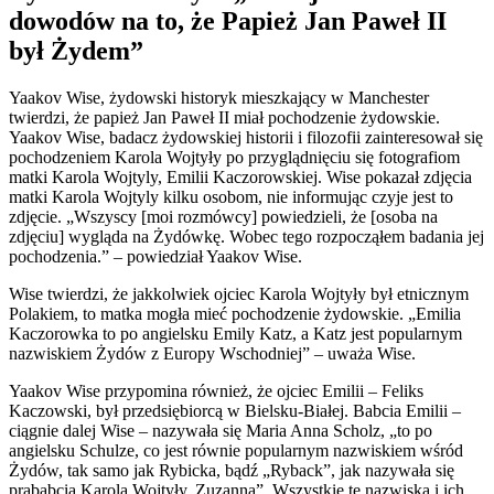
dowodów na to, że Papież Jan Paweł II
był Żydem”
Yaakov Wise, żydowski historyk mieszkający w Manchester
twierdzi, że papież Jan Paweł II miał pochodzenie żydowskie.
Yaakov Wise, badacz żydowskiej historii i filozofii zainteresował się
pochodzeniem Karola Wojtyły po przyglądnięciu się fotografiom
matki Karola Wojtyly, Emilii Kaczorowskiej. Wise pokazał zdjęcia
matki Karola Wojtyly kilku osobom, nie informując czyje jest to
zdjęcie. „Wszyscy [moi rozmówcy] powiedzieli, że [osoba na
zdjęciu] wygląda na Żydówkę. Wobec tego rozpocząłem badania jej
pochodzenia.” – powiedział Yaakov Wise.
Wise twierdzi, że jakkolwiek ojciec Karola Wojtyły był etnicznym
Polakiem, to matka mogła mieć pochodzenie żydowskie. „Emilia
Kaczorowka to po angielsku Emily Katz, a Katz jest popularnym
nazwiskiem Żydów z Europy Wschodniej” – uważa Wise.
Yaakov Wise przypomina również, że ojciec Emilii – Feliks
Kaczowski, był przedsiębiorcą w Bielsku-Białej. Babcia Emilii –
ciągnie dalej Wise – nazywała się Maria Anna Scholz, „to po
angielsku Schulze, co jest równie popularnym nazwiskiem wśród
Żydów, tak samo jak Rybicka, bądź „Ryback”, jak nazywała się
prababcia Karola Wojtyły, Zuzanna”. Wszystkie te nazwiska i ich