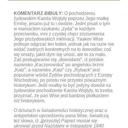
KOMENTARZ
BIBUŁY
:
O pochodzeniu
żydowskim Karola Wojtyły poprzez Jego matkę
Emilię, pisano już tu i ówdzie. Jedni pisali o tym
w maniackim szukaniu „żyda” w każdym
przeciwniku, inni z czystej chęci zrozumienia
Jego prożydowskich inklinacji. Yaakov Wise
próbuje odgrzać ten kotlet, jednak jak na razie nie
widać żadnych konkretnych na to dowodów; coś
się smaży, jakiś dym się unosi, ale to za mało.
Zaś posługiwanie się „dowodami”, iż polskie
nazwisko „Kaczorowska” po angielsku brzmi
„Katz”, a nazwisko „Katz” czy „Ryback” jest
popularne wśród Żydów pochodzących z Europy
Wschodniej, po prostu nie przystoi poważnym
historykom. Jeśli miałby to być jedyny dowód na
żydowskie pochodzenie Karola Wojtyły, to trzeba
przyznać, że pan Wise jest bardziej plotkarzem
niż historykiem.
O dziurach w świadomości historycznej oraz o
antypolskim uprzedzeniu pana Wise, świadczą
też słowa, iż „[przyszły]
Papież musiał się
ukrywać przed Nazistami w listopadzie 1940