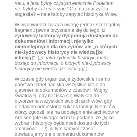
roku, a jeśli byłby czystym etnicznie Polakiem,
nie byłoby to konieczne
.” Co ma znaczyć ta
sugestia? – należałoby zapytać historyka Wise.
W wypowiedzi zwraca uwagę jednak szczególny
fragment: jawne przyznanie się do tego, iż
żydowscy historycy dysponują dostępem do
dokumentów i informacji, nie tylko
niedostępnych dla nie-żydów, ale „o których
nie-żydowscy historycy nie wiedzą [że
istnieją]”
. („
ja jako żydowski historyk, mam
dostęp do informacji, o których nie-żydowscy
historycy nie wiedzą [że istnieją]
„)
W czasie gdy organizacje żydowskie i samo
państwo Izrael naciska wszystkie kraje do
ujawnienia dokumentów z czasów II Wojny
światowej, gdy naciska się Watykan do
otworzenia wszystkich swoich archiwów, gdy
niedawno odniesiono sukces łamiąc Niemców,
którzy zgodzili się na udostępnienie archiwów w
Arolsen (ale uwaga: od razu podano, że „tylko
wybrani historycy będą mieli dostęp do tych
archiwów” – !!!), w tym samym czasie
dowiadujemy się o istnieniu dokumentów