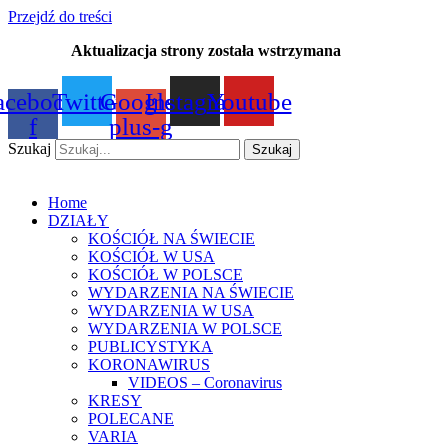
Przejdź do treści
Aktualizacja strony została wstrzymana
…
acebook-
Twitter
Google-
Instagram
Youtube
f
plus-g
Szukaj
Szukaj
Home
DZIAŁY
KOŚCIÓŁ NA ŚWIECIE
KOŚCIÓŁ W USA
KOŚCIÓŁ W POLSCE
WYDARZENIA NA ŚWIECIE
WYDARZENIA W USA
WYDARZENIA W POLSCE
PUBLICYSTYKA
KORONAWIRUS
VIDEOS – Coronavirus
KRESY
POLECANE
VARIA