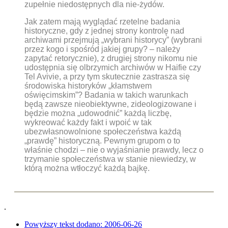
zupełnie niedostępnych dla nie-żydów.
Jak zatem mają wyglądać rzetelne badania
historyczne, gdy z jednej strony kontrolę nad
archiwami przejmują „wybrani historycy” (wybrani
przez kogo i spośród jakiej grupy? – należy
zapytać retorycznie), z drugiej strony nikomu nie
udostępnia się olbrzymich archiwów w Haifie czy
Tel Avivie, a przy tym skutecznie zastrasza się
środowiska historyków „kłamstwem
oświęcimskim”? Badania w takich warunkach
będą zawsze nieobiektywne, zideologizowane i
będzie można „udowodnić” każdą liczbę,
wykreować każdy fakt i wpoić w tak
ubezwłasnowolnione społeczeństwa każdą
„prawdę” historyczną. Pewnym grupom o to
właśnie chodzi – nie o wyjaśnianie prawdy, lecz o
trzymanie społeczeństwa w stanie niewiedzy, w
którą można wtłoczyć każdą bajkę.
.
Powyższy tekst dodano:
2006-06-26