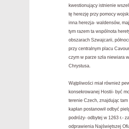
kwestionujący istnienie wszel
tę herezję przy pomocy wojsk
inna herezja- waldensów, ma
tym razem ta wspólnota herety
obszarach Szwajcarii, północ
przy centralnym placu Cavour
czym w parze szła niewiara w
Chrystusa.
Wątpliwości miał również pewi
konsekrowanej Hostii- być mo
terenie Czech, znajdując ta
kapłan postanowił odbyć piel
podróży- odbytej w 1263 r.- 
odprawienia Najświętszej Ofi