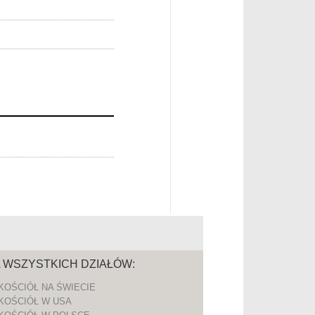
A WSZYSTKICH DZIAŁÓW:
KOŚCIÓŁ NA ŚWIECIE
KOŚCIÓŁ W USA