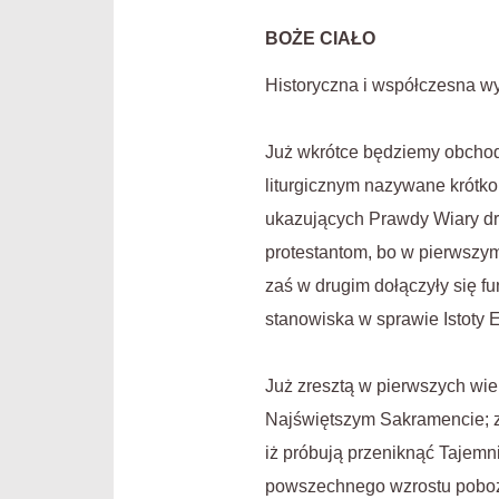
BOŻE CIAŁO
Historyczna i współczesna 
Już wkrótce będziemy obchodz
liturgicznym nazywane krótko 
ukazujących Prawdy Wiary dro
protestantom, bo w pierwszym
zaś w drugim dołączyły się f
stanowiska w sprawie Istoty E
Już zresztą w pierwszych wie
Najświętszym Sakramencie; zn
iż próbują przeniknąć Taje
powszechnego wzrostu pobożno