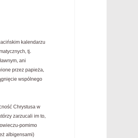
łacińskim kalendarzu
matycznych, tj.
sławnym, ani
wione przez papieża,
iągnięcie wspólnego
ecność Chrystusa w
órzy zarzucali im to,
niowieczu-pomimo
eż albigensami)