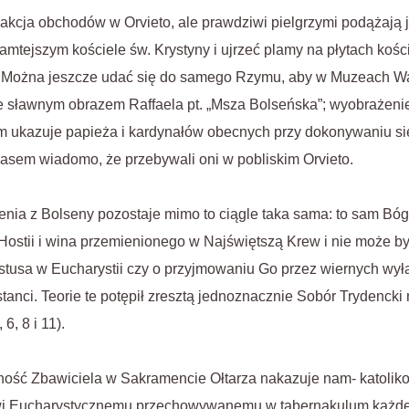
trakcja obchodów w Orvieto, ale prawdziwi pielgrzymi podążają 
tamtejszym kościele św. Krystyny i ujrzeć plamy na płytach koś
i. Można jeszcze udać się do samego Rzymu, aby w Muzeach W
e sławnym obrazem Raffaela pt. „Msza Bolseńska”; wyobrażenie
em ukazuje papieża i kardynałów obecnych przy dokonywaniu s
asem wiadomo, że przebywali oni w pobliskim Orvieto.
 z Bolseny pozostaje mimo to ciągle taka sama: to sam Bóg
Hostii i wina przemienionego w Najświętszą Krew i nie może b
stusa w Eucharystii czy o przyjmowaniu Go przez wiernych wy
tanci. Teorie te potępił zresztą jednoznacznie Sobór Trydencki n
6, 8 i 11).
ecność Zbawiciela w Sakramencie Ołtarza nakazuje nam- katoli
wi Eucharystycznemu przechowywanemu w tabernakulum każde