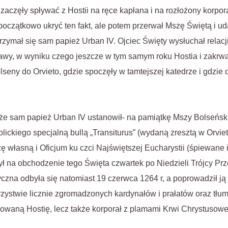
 zaczęły spływać z Hostii na ręce kapłana i na rozłożony korpora
 początkowo ukryć ten fakt, ale potem przerwał Mszę Świętą i ud
trzymał się sam papież Urban IV. Ojciec Święty wysłuchał relac
prawy, w wyniku czego jeszcze w tym samym roku Hostia i zakrw
seny do Orvieto, gdzie spoczęły w tamtejszej katedrze i gdzie 
tenże sam papież Urban IV ustanowił- na pamiątkę Mszy Bolseńs
olickiego specjalną bullą „Transiturus” (wydaną zresztą w Orvie
własną i Oficjum ku czci Najświętszej Eucharystii (śpiewane i 
 na obchodzenie tego Święta czwartek po Niedzieli Trójcy Prz
czna odbyła się natomiast 19 czerwca 1264 r, a poprowadził ją
zystwie licznie zgromadzonych kardynałów i prałatów oraz tł
rowaną Hostię, lecz także korporał z plamami Krwi Chrystusowe