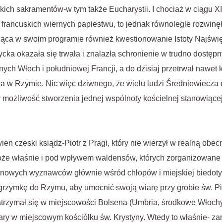
kich sakramentów-w tym także Eucharystii. I chociaż w ciągu XII
 francuskich wiernych papiestwu, to jednak równolegle rozwinęł
jąca w swoim programie również kwestionowanie Istoty Najświ
cka okazała się trwała i znalazła schronienie w trudno dostępn
nych Włoch i południowej Francji, a do dzisiaj przetrwał nawet
a w Rzymie. Nic więc dziwnego, że wielu ludzi Średniowiecza o
 możliwość stworzenia jednej wspólnoty kościelnej stanowiące
en czeski ksiądz-Piotr z Pragi, który nie wierzył w realną obe
że właśnie i pod wpływem waldensów, których zorganizowane g
m nowych wyznawców głównie wśród chłopów i miejskiej biedot
grzymkę do Rzymu, aby umocnić swoją wiarę przy grobie św. Pio
zatrzymał się w miejscowości Bolsena (Umbria, środkowe Włochy)
ary w miejscowym kościółku św. Krystyny. Wtedy to właśnie- z