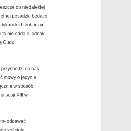
jeszcze do niedalekiej
cielnej posadzki będące
atykańskich zobaczyć
 to nie oddaje jednak
ię Cudu
 przychodzi do nas
yć mowy o jedynie
łącznie w sposób
a sesji XIII w
kom- oddawać
go kościoła,