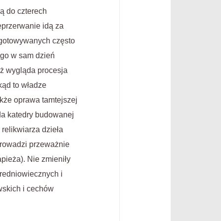
ją do czterech
eprzerwanie idą za
ygotowywanych często
ego w sam dzień
eż wygląda procesja
kąd to władze
akże oprawa tamtejszej
da katedry budowanej
 relikwiarza dzieła
 prowadzi przeważnie
apieża). Nie zmieniły
średniowiecznych i
wskich i cechów