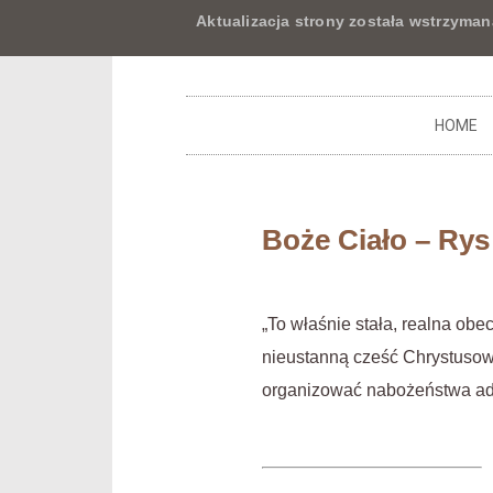
Aktualizacja strony została wstrzyman
HOME
Boże Ciało – Rys
„To właśnie stała, realna o
nieustanną cześć Chrystuso
organizować nabożeństwa ador