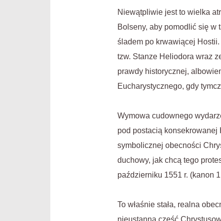
Niewątpliwie jest to wielka a
Bolseny, aby pomodlić się w 
śladem po krwawiącej Hosti
tzw. Stanze Heliodora wraz z
prawdy historycznej, albowi
Eucharystycznego, gdy tymcz
Wymowa cudownego wydarzenia
pod postacią konsekrowanej 
symbolicznej obecności Chry
duchowy, jak chcą tego protes
październiku 1551 r. (kanon 1, 
To właśnie stała, realna ob
nieustanną cześć Chrystuso