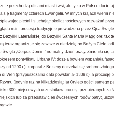
znie przechodzą ulicami miast i wsi, ale tylko w Polsce dociera
a się fragmenty czterech Ewangelii. W innych krajach wierni ni
piewając pieśni i słuchając okolicznościowych rozważań prz
gląda m.in. procesja tradycyjnie prowadzona przez Ojca Święt
 Bazyliki Laterańskiej do Bazyliki Santa Maria Maggiore; tak t
órą teraz organizuje się zawsze w niedzielę po Bożym Ciele, od
ze Święta „Corpus Domini” normalny dzień pracy. Zmieniła się t
 okresem pontyfikatu Urbana IV: doszła bowiem wspaniała fasa
zy od 1290 r.), korporał z Bolseny doczekał się srebrno-złotego
 di Vieri (przypuszczalna data powstania- 1339 r.), a procesję
z Rzymu (jedynie raz na kilkadziesiąt lat Orvieto gości samego p
blisko 300 miejscowych uczestników procesji przebieranych za 
ejskich lub za przedstawicieli ówczesnych rodów patrycjuszo
rągwie.