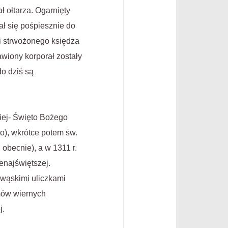
ł ołtarza. Ogarnięty
ał się pośpiesznie do
ji strwożonego księdza
awiony korporał zostały
do dziś są
kiej- Święto Bożego
to), wkrótce potem św.
obecnie), a w 1311 r.
enajświętszej.
 wąskimi uliczkami
umów wiernych
j.