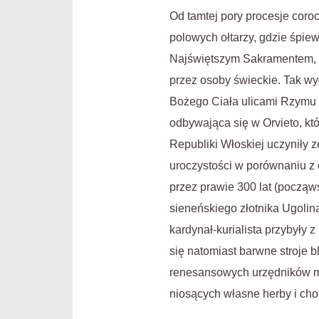
Od tamtej pory procesje coroc
polowych ołtarzy, gdzie śpiew
Najświętszym Sakramentem, ś
przez osoby świeckie. Tak wy
Bożego Ciała ulicami Rzymu z
odbywająca się w Orvieto, kt
Republiki Włoskiej uczyniły 
uroczystości w porównaniu z
przez prawie 300 lat (począws
sieneńskiego złotnika Ugolina
kardynał-kurialista przybyły 
się natomiast barwne stroje 
renesansowych urzędników mi
niosących własne herby i cho