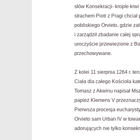
słów Konsekracji- krople krwi
strachem Piotr z Pragi chciał
pobliskiego Orvieto, gdzie za
i zarządził zbadanie całej s
uroczyście przewiezione z Bol
przechowywane.
Z kolei 11 sierpnia 1264 r. 
Ciała dla całego Kościoła kat
Tomasz z Akwinu napisał Mszę 
papież Klemens V przeznaczył
Pierwsza procesja eucharysty
Orvieto sam Urban IV w towar
adorujących nie tylko konsek