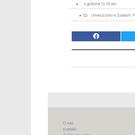
o godzinie
12:00 am
Umieszczono w Działach:
P
O nas
Kontakt