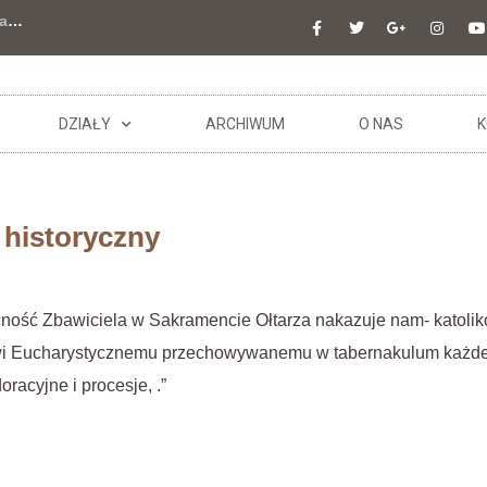
a
…
DZIAŁY
ARCHIWUM
O NAS
K
 historyczny
becność Zbawiciela w Sakramencie Ołtarza nakazuje nam- katol
wi Eucharystycznemu przechowywanemu w tabernakulum każde
acyjne i procesje, .”