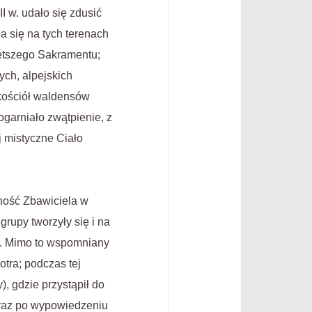
I w. udało się zdusić
a się na tych terenach
ętszego Sakramentu;
ych, alpejskich
 kościół waldensów
garniało zwątpienie, z
j mistyczne Ciało
cność Zbawiciela w
rupy tworzyły się i na
y. Mimo to wspomniany
tra; podczas tej
, gdzie przystąpił do
araz po wypowiedzeniu