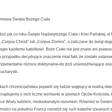
wymowa Święta Bożego Ciała
ić-jak co roku-Święto Najświętszego Ciała i Krwi Pańskiej, w 
„Corpus Christi” lub „Corpus Domini”, a zaliczane do świąt dog
gie każdemu katolikowi. Boże Ciało nie jest znane ani prawo
 przypadku decydujące znaczenie miał fakt, że zostało ustano
undamentalne różnice doktrynalne-do dziś uniemożliwiające os
ucharystii.
kach chrześcijaństwa pojawili się ludzie wątpiący w realną ob
ajdujemy o nich liczne wzmianki w pismach Ojców Kościoła, kt
mnice Wiary ludzkim, niedoskonałym rozumem. Również w Śred
ści-na południu Francji narodził się ruch katarów (zwanych t