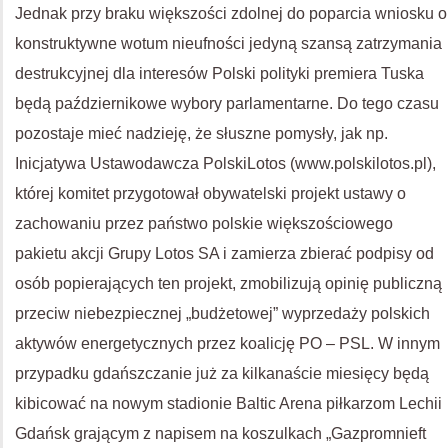
Jednak przy braku większości zdolnej do poparcia wniosku o
konstruktywne wotum nieufności jedyną szansą zatrzymania
destrukcyjnej dla interesów Polski polityki premiera Tuska
będą październikowe wybory parlamentarne. Do tego czasu
pozostaje mieć nadzieję, że słuszne pomysły, jak np.
Inicjatywa Ustawodawcza PolskiLotos (www.polskilotos.pl),
której komitet przygotował obywatelski projekt ustawy o
zachowaniu przez państwo polskie większościowego
pakietu akcji Grupy Lotos SA i zamierza zbierać podpisy od
osób popierających ten projekt, zmobilizują opinię publiczną
przeciw niebezpiecznej „budżetowej” wyprzedaży polskich
aktywów energetycznych przez koalicję PO – PSL. W innym
przypadku gdańszczanie już za kilkanaście miesięcy będą
kibicować na nowym stadionie Baltic Arena piłkarzom Lechii
Gdańsk grającym z napisem na koszulkach „Gazpromnieft