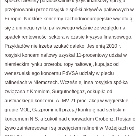
spółce. Niestety paradoksalnie kryzys finansowy sprzyja
przejmowaniu przez rosyjskie spółki aktywów paliwowych w
Europie. Niektóre koncerny zachodnioeuropejskie wycofują
się z unijnego rynku paliwowego właśnie ze względu na
spadek rentowności sektora w czasie kryzysu finansowego.
Przykładów nie trzeba szukać daleko. Jesienią 2010 r.
rosyjski koncern naftowy uzyskał 11-procentowy udział w
niemieckim rynku przerobu ropy naftowej, kupując od
wenezuelskiego koncernu PdVSA udziały w pięciu
rafineriach w Niemczech. Wcześniej inna rosyjska spółka
związana z Kremlem, Surgutneftegaz, odkupiła od
austriackiego koncernu Ã–MV 21 proc. akcji w węgierskiej
grupie MOL, Gazpromnieft przejął kontrolę nad serbskim
koncernem NIS, a Łukoil nad chorwackim Crobenz. Rosjanie
żywo zainteresowani są przejęciem rafinerii w Możejkach od