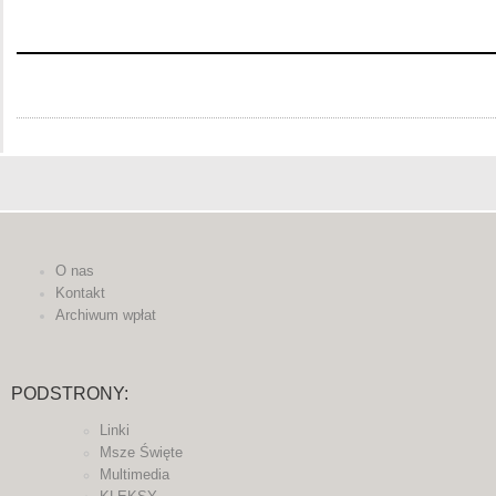
O nas
Kontakt
Archiwum wpłat
PODSTRONY:
Linki
Msze Święte
Multimedia