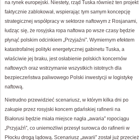
na rynek europejski. Niestety, rząd Tuska również ten projekt
faktycznie zablokował, wspierając tym samym koncepcję
strategicznej współpracy w sektorze naftowym z Rosjanami,
łudząc się, że rosyjska ropa naftowa po wsze czasy będzie
płynąć polskim odcinkiem „Przyjaźni”. Wymiernym efektem
katastrofalnej polityki energetycznej gabinetu Tuska, a
właściwie jej braku, jest osłabienie polskich koncernów
naftowych oraz wstrzymanie wszystkich istotnych dla
bezpieczeństwa paliwowego Polski inwestycji w logistykę
naftową.
Nietrudno przewidzieć scenariusz, w którym kilka dni po
zakupie przez rosyjski koncern gdańskiej rafinerii na
Białorusi będzie miała miejsce nagła „awaria” ropociągu
„Przyjaźń”, co uniemożliwi przesył surowca do rafinerii w
Płocku drogą lądową. Scenariusz „awarii” został już przecież