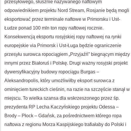
przesyłowego, słusznie nazywanego naftowym
odpowiednikiem projektu Nord Stream, Rosjanie będą mogli
eksportować przez terminale naftowe w Primorsku i Ust-
Łudze ponad 100 mln ton ropy naftowej rocznie.
Konsekwencją eksportu rosyjskiej ropy naftowej na rynki
europejskie via Primorsk i Ust-Ługa będzie ograniczenie
przesyłu surowca ropociągiem „Przyjaźń” biegnącym między
innymi przez Białoruś i Polskę. Drugi ważny rosyjski projekt
dywersyfikacyjny budowy ropociągu Burgas –
Aleksandropolis, który umożliwiłby eksport surowca z
ominięciem tureckich cieśnin, na razie na szczęście stanął w
miejscu. To wielka szansa dla wskrzeszonego przez śp.
prezydenta RP Lecha Kaczyńskiego projektu Odessa –
Brody – Płock – Gdańsk, za pośrednictwem którego ropa
naftowa z regionu Morza Kaspijskiego trafiałaby do Polski i