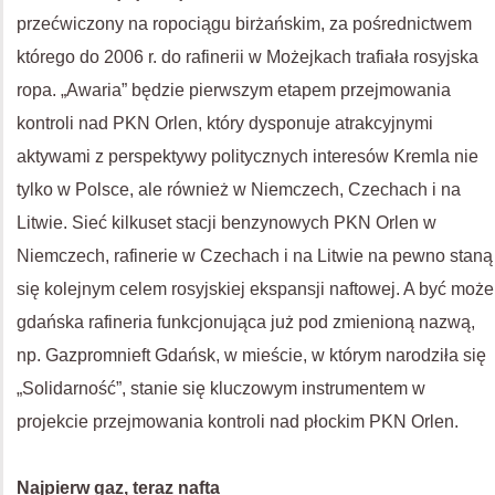
przećwiczony na ropociągu birżańskim, za pośrednictwem
którego do 2006 r. do rafinerii w Możejkach trafiała rosyjska
ropa. „Awaria” będzie pierwszym etapem przejmowania
kontroli nad PKN Orlen, który dysponuje atrakcyjnymi
aktywami z perspektywy politycznych interesów Kremla nie
tylko w Polsce, ale również w Niemczech, Czechach i na
Litwie. Sieć kilkuset stacji benzynowych PKN Orlen w
Niemczech, rafinerie w Czechach i na Litwie na pewno staną
się kolejnym celem rosyjskiej ekspansji naftowej. A być może
gdańska rafineria funkcjonująca już pod zmienioną nazwą,
np. Gazpromnieft Gdańsk, w mieście, w którym narodziła się
„Solidarność”, stanie się kluczowym instrumentem w
projekcie przejmowania kontroli nad płockim PKN Orlen.
Najpierw gaz, teraz nafta